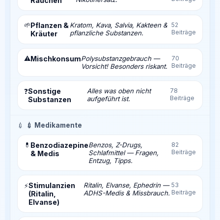
Rauchen
🌱
Pflanzen &
Kratom, Kava, Salvia, Kakteen &
52
Beiträge
pflanzliche Substanzen.
Kräuter
⚠️
Mischkonsum
Polysubstanzgebrauch —
70
Beiträge
Vorsicht! Besonders riskant.
Sonstige
Alles was oben nicht
78
❓
Beiträge
aufgeführt ist.
Substanzen
💉
💉 Medikamente
💊
Benzodiazepine
Benzos, Z-Drugs,
82
Beiträge
Schlafmittel — Fragen,
& Medis
Entzug, Tipps.
Stimulanzien
Ritalin, Elvanse, Ephedrin —
53
⚡
Beiträge
ADHS-Medis & Missbrauch.
(Ritalin,
Elvanse)