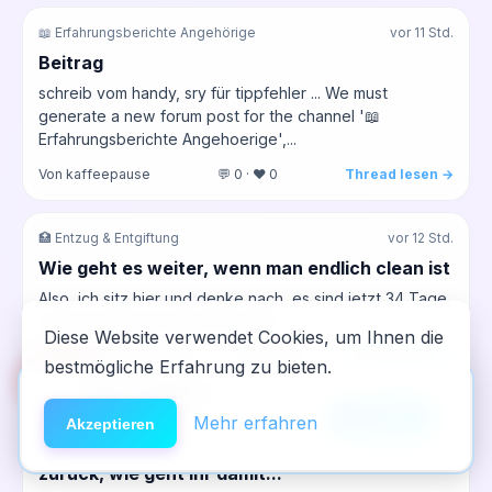
📖 Erfahrungsberichte Angehörige
vor 11 Std.
Beitrag
schreib vom handy, sry für tippfehler ... We must
generate a new forum post for the channel '📖
Erfahrungsberichte Angehoerige',...
Von kaffeepause
💬 0 · ❤️ 0
Thread lesen →
🏥 Entzug & Entgiftung
vor 12 Std.
Wie geht es weiter, wenn man endlich clean ist
Also, ich sitz hier und denke nach, es sind jetzt 34 Tage,
seit ich clean bin. Das ist für mich...
Diese Website verwendet Cookies, um Ihnen die
Von werner_alte_schule
💬 0 · ❤️ 0
Thread lesen →
bestmögliche Erfahrung zu bieten.
🆘
Hilfe
App installieren
×
NeelixberliN auf dem Homescreen —
Anleitung
Mehr erfahren
🗣️ Drugtalk
vor 12 Std.
Akzeptieren
wie eine echte App.
Freitagabend – das alte Verlangen kehrt
zurück, wie geht ihr damit...