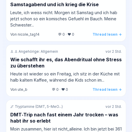
Samstagabend und ich krieg die Krise
Leute, ich weiss nicht. Morgen ist Samstag und ich hab
jetzt schon so ein komisches Gefuehl im Bauch. Meine
Schwester...
Von nicole_tag14
💬 0 · ❤️ 0
Thread lesen →
⚓ ⚓ Angehörige: Allgemein
vor 2 Std.
Wie schafft ihr es, das Abendritual ohne Stress
zu überstehen
Heute ist wieder so ein Freitag, ich sitz in der Küche mit
halb kaltem Kaffee, während die Kids schon im...
Von ute_b
💬 0 · ❤️ 0
Thread lesen →
🌌 Tryptamine (DMT, 5-MeO...)
vor 2 Std.
DMT‑Trip nach fast einem Jahr trocken – was
habt ihr so erlebt
Moin zusammen, hier ist nicht_alleine. Ich bin jetzt bei 361