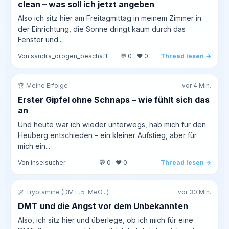
clean – was soll ich jetzt angeben
Also ich sitz hier am Freitagmittag in meinem Zimmer in
der Einrichtung, die Sonne dringt kaum durch das
Fenster und...
Von sandra_drogen_beschaff
💬 0 · ❤️ 0
Thread lesen →
🏆 Meine Erfolge
vor 4 Min.
Erster Gipfel ohne Schnaps – wie fühlt sich das
an
Und heute war ich wieder unterwegs, hab mich für den
Heuberg entschieden – ein kleiner Aufstieg, aber für
mich ein...
Von inselsucher
💬 0 · ❤️ 0
Thread lesen →
🌌 Tryptamine (DMT, 5-MeO...)
vor 30 Min.
DMT und die Angst vor dem Unbekannten
Also, ich sitz hier und überlege, ob ich mich für eine