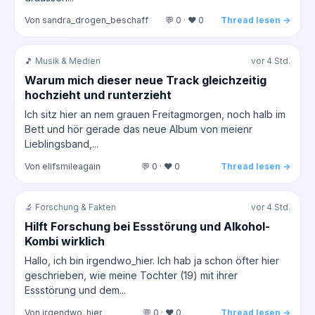
Von sandra_drogen_beschaff
💬 0 · ❤️ 0
Thread lesen →
🎵 Musik & Medien
vor 4 Std.
Warum mich dieser neue Track gleichzeitig
hochzieht und runterzieht
Ich sitz hier an nem grauen Freitagmorgen, noch halb im
Bett und hör gerade das neue Album von meienr
Lieblingsband,...
Von elifsmileagain
💬 0 · ❤️ 0
Thread lesen →
🔬 Forschung & Fakten
vor 4 Std.
Hilft Forschung bei Essstörung und Alkohol-
Kombi wirklich
Hallo, ich bin irgendwo_hier. Ich hab ja schon öfter hier
geschrieben, wie meine Tochter (19) mit ihrer
Essstörung und dem...
Von irgendwo_hier
💬 0 · ❤️ 0
Thread lesen →