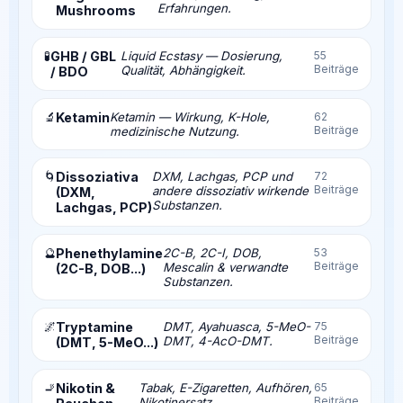
Erfahrungen.
Mushrooms
🧪
GHB / GBL
Liquid Ecstasy — Dosierung,
55
Beiträge
Qualität, Abhängigkeit.
/ BDO
🔬
Ketamin
Ketamin — Wirkung, K-Hole,
62
Beiträge
medizinische Nutzung.
🌀
Dissoziativa
DXM, Lachgas, PCP und
72
Beiträge
andere dissoziativ wirkende
(DXM,
Substanzen.
Lachgas, PCP)
🔮
Phenethylamine
2C-B, 2C-I, DOB,
53
Beiträge
Mescalin & verwandte
(2C-B, DOB...)
Substanzen.
🌌
Tryptamine
DMT, Ayahuasca, 5-MeO-
75
Beiträge
DMT, 4-AcO-DMT.
(DMT, 5-MeO...)
🚬
Nikotin &
Tabak, E-Zigaretten, Aufhören,
65
Beiträge
Nikotinersatz.