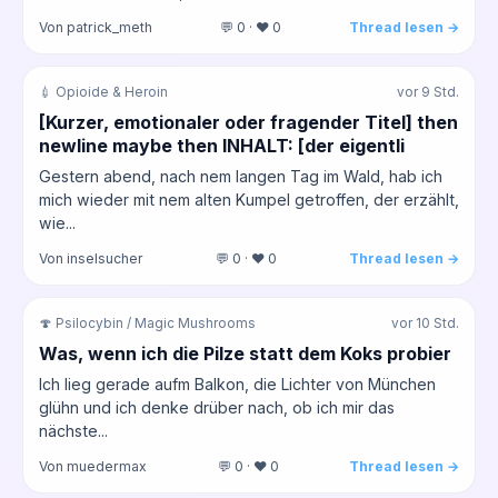
Von patrick_meth
💬 0 · ❤️ 0
Thread lesen →
💉 Opioide & Heroin
vor 9 Std.
[Kurzer, emotionaler oder fragender Titel] then
newline maybe then INHALT: [der eigentli
Gestern abend, nach nem langen Tag im Wald, hab ich
mich wieder mit nem alten Kumpel getroffen, der erzählt,
wie...
Von inselsucher
💬 0 · ❤️ 0
Thread lesen →
🍄 Psilocybin / Magic Mushrooms
vor 10 Std.
Was, wenn ich die Pilze statt dem Koks probier
Ich lieg gerade aufm Balkon, die Lichter von München
glühn und ich denke drüber nach, ob ich mir das
nächste...
Von muedermax
💬 0 · ❤️ 0
Thread lesen →