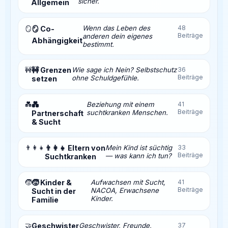
sicher.
Allgemein
Wenn das Leben des
48
🪞
🪞 Co-
Beiträge
anderen dein eigenes
Abhängigkeit
bestimmt.
🚧
🚧 Grenzen
Wie sage ich Nein? Selbstschutz
36
Beiträge
ohne Schuldgefühle.
setzen
💑
💑
Beziehung mit einem
41
Beiträge
suchtkranken Menschen.
Partnerschaft
& Sucht
👨‍👩‍👧
👨‍👩‍👧 Eltern von
Mein Kind ist süchtig
33
Beiträge
— was kann ich tun?
Suchtkranken
🧒
🧒 Kinder &
Aufwachsen mit Sucht,
41
Beiträge
NACOA, Erwachsene
Sucht in der
Kinder.
Familie
🤝
Geschwister
Geschwister, Freunde,
37