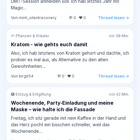
DMT-Session anmelden soll. Ich hab letztes Jahr mit
Magic...
Von minh_silentrecovery
💬 0 · ❤️ 0
Thread lesen →
🌱 Pflanzen & Kräuter
vor 38 Min.
Kratom - wie gehts euch damit
Also, ich hab letztens von Kratom gehort und dachte, ich
probier es mal aus, als Alternative zu den alten
Gewohnheiten....
Von birgit54
💬 0 · ❤️ 0
Thread lesen →
🏥 Entzug & Entgiftung
vor 42 Min.
Wochenende, Party‑Einladung und meine
Maske – wie halte ich die Fassade
Freitag, ich sitz gerade mit nem Kaffee in der Hand und
das Herz pocht ein bisschen schneller, weil das
Wochenende...