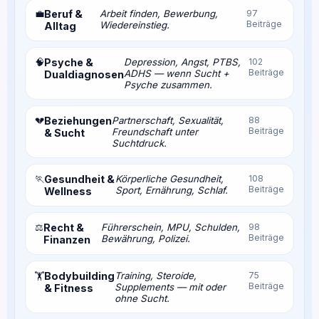
💼
Beruf &
Arbeit finden, Bewerbung,
97
Beiträge
Wiedereinstieg.
Alltag
🧠
Psyche &
Depression, Angst, PTBS,
102
Beiträge
ADHS — wenn Sucht +
Dualdiagnosen
Psyche zusammen.
💔
Beziehungen
Partnerschaft, Sexualität,
88
Beiträge
Freundschaft unter
& Sucht
Suchtdruck.
🏃
Gesundheit &
Körperliche Gesundheit,
108
Beiträge
Sport, Ernährung, Schlaf.
Wellness
⚖️
Recht &
Führerschein, MPU, Schulden,
98
Beiträge
Bewährung, Polizei.
Finanzen
Bodybuilding
Training, Steroide,
75
🏋️
Beiträge
Supplements — mit oder
& Fitness
ohne Sucht.