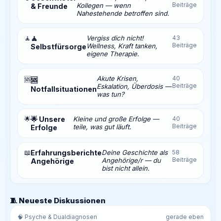
Beiträge
Kollegen — wenn
& Freunde
Nahestehende betroffen sind.
🧘
🧘
Vergiss dich nicht!
43
Beiträge
Wellness, Kraft tanken,
Selbstfürsorge
eigene Therapie.
Akute Krisen,
40
🆘
🆘
Beiträge
Eskalation, Überdosis —
Notfallsituationen
was tun?
🌟
🌟 Unsere
Kleine und große Erfolge —
40
Beiträge
teile, was gut läuft.
Erfolge
📖
Erfahrungsberichte
Deine Geschichte als
58
Beiträge
Angehörige/r — du
Angehörige
bist nicht allein.
🧵 Neueste Diskussionen
🧠 Psyche & Dualdiagnosen
gerade eben