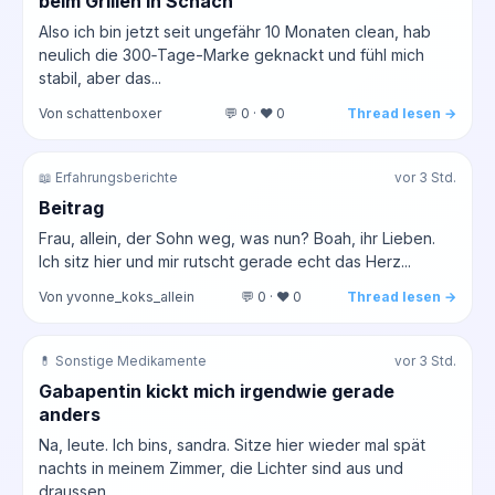
beim Grillen in Schach
Also ich bin jetzt seit ungefähr 10 Monaten clean, hab
neulich die 300‑Tage-Marke geknackt und fühl mich
stabil, aber das...
Von schattenboxer
💬 0 · ❤️ 0
Thread lesen →
📖 Erfahrungsberichte
vor 3 Std.
Beitrag
Frau, allein, der Sohn weg, was nun? Boah, ihr Lieben.
Ich sitz hier und mir rutscht gerade echt das Herz...
Von yvonne_koks_allein
💬 0 · ❤️ 0
Thread lesen →
💊 Sonstige Medikamente
vor 3 Std.
Gabapentin kickt mich irgendwie gerade
anders
Na, leute. Ich bins, sandra. Sitze hier wieder mal spät
nachts in meinem Zimmer, die Lichter sind aus und
draussen...