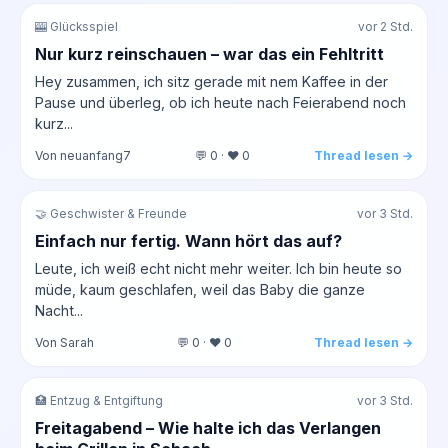
🎰 Glücksspiel
vor 2 Std.
Nur kurz reinschauen – war das ein Fehltritt
Hey zusammen, ich sitz gerade mit nem Kaffee in der
Pause und überleg, ob ich heute nach Feierabend noch
kurz...
Von neuanfang7
💬 0 · ❤️ 0
Thread lesen →
🤝 Geschwister & Freunde
vor 3 Std.
Einfach nur fertig. Wann hört das auf?
Leute, ich weiß echt nicht mehr weiter. Ich bin heute so
müde, kaum geschlafen, weil das Baby die ganze
Nacht...
Von Sarah
💬 0 · ❤️ 0
Thread lesen →
🏥 Entzug & Entgiftung
vor 3 Std.
Freitagabend – Wie halte ich das Verlangen