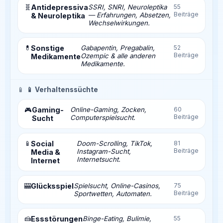
🧬
Antidepressiva
SSRI, SNRI, Neuroleptika
55
Beiträge
— Erfahrungen, Absetzen,
& Neuroleptika
Wechselwirkungen.
💊
Sonstige
Gabapentin, Pregabalin,
52
Beiträge
Ozempic & alle anderen
Medikamente
Medikamente.
📱
📱 Verhaltenssüchte
Gaming-
Online-Gaming, Zocken,
60
🎮
Beiträge
Computerspielsucht.
Sucht
📱
Social
Doom-Scrolling, TikTok,
81
Beiträge
Instagram-Sucht,
Media &
Internetsucht.
Internet
🎰
Glücksspiel
Spielsucht, Online-Casinos,
75
Beiträge
Sportwetten, Automaten.
🍰
Essstörungen
Binge-Eating, Bulimie,
55