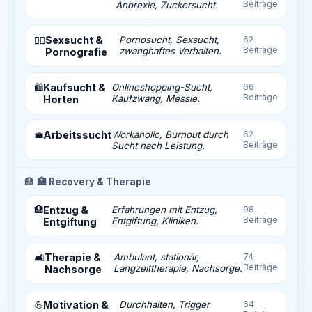
Beiträge
Anorexie, Zuckersucht.
Sexsucht &
Pornosucht, Sexsucht,
62
❤️‍🔥
Beiträge
zwanghaftes Verhalten.
Pornografie
Kaufsucht &
Onlineshopping-Sucht,
66
🛍️
Beiträge
Kaufzwang, Messie.
Horten
💼
Arbeitssucht
Workaholic, Burnout durch
62
Beiträge
Sucht nach Leistung.
🏥
🏥 Recovery & Therapie
🏥
Entzug &
Erfahrungen mit Entzug,
98
Beiträge
Entgiftung, Kliniken.
Entgiftung
Therapie &
Ambulant, stationär,
74
🛋️
Beiträge
Langzeittherapie, Nachsorge.
Nachsorge
💪
Motivation &
Durchhalten, Trigger
64