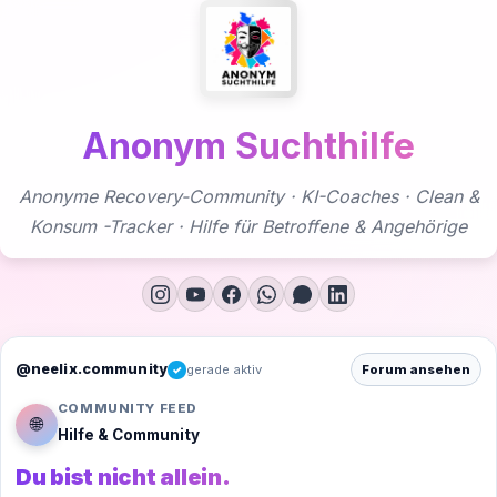
Zum
Inhalt
springen
Anonym Suchthilfe
Anonyme Recovery-Community · KI-Coaches · Clean &
Konsum -Tracker · Hilfe für Betroffene & Angehörige
@neelix.community
gerade aktiv
Forum ansehen
✓
COMMUNITY FEED
🌐
Hilfe & Community
Du bist nicht allein.