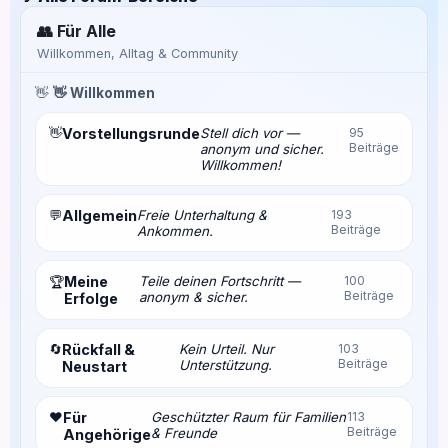
👥 Für Alle
Willkommen, Alltag & Community
👋
👋 Willkommen
👋
Vorstellungsrunde
Stell dich vor —
95
Beiträge
anonym und sicher.
Willkommen!
💬
Allgemein
Freie Unterhaltung &
193
Beiträge
Ankommen.
Meine
Teile deinen Fortschritt —
100
🏆
Beiträge
anonym & sicher.
Erfolge
🔄
Rückfall &
Kein Urteil. Nur
103
Beiträge
Unterstützung.
Neustart
❤️
Für
Geschützter Raum für Familien
113
Beiträge
& Freunde
Angehörige