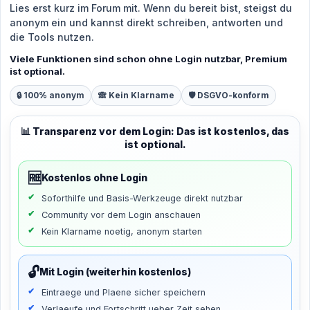
Lies erst kurz im Forum mit. Wenn du bereit bist, steigst du
anonym ein und kannst direkt schreiben, antworten und
die Tools nutzen.
Viele Funktionen sind schon ohne Login nutzbar, Premium
ist optional.
🔒 100% anonym
🙈 Kein Klarname
🛡️ DSGVO-konform
📊 Transparenz vor dem Login: Das ist kostenlos, das
ist optional.
🆓
Kostenlos ohne Login
Soforthilfe und Basis-Werkzeuge direkt nutzbar
Community vor dem Login anschauen
Kein Klarname noetig, anonym starten
🔓
Mit Login (weiterhin kostenlos)
Eintraege und Plaene sicher speichern
Verlaeufe und Fortschritt ueber Zeit sehen