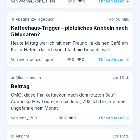
Von yvonne_koks_allein
💬 0 · ❤️ 0
Thread lesen →
📓 Abstinenz-Tagebuch
vor 50 Min.
Kaffeehaus‑Trigger – plötzliches Kribbeln nach
5 Monaten?
Heute Mittag war ich mit nem Freund im kleinen Café am
Kieler Hafen, das ich sonst fast nie besuch, weil...
Von sven_benzo_taper
💬 0 · ❤️ 0
Thread lesen →
⚠️ Mischkonsum
vor 1 Std.
Beitrag
OMG, diese Panikattacken nach dem letzten Sauf-
Abend 😭 Hey Leute, ich bin lena_1703. Ich bin jetzt seit
ungefähr einem Monat...
Von lena_1703
💬 0 · ❤️ 0
Thread lesen →
🍺 Alkohol
vor 1 Std.