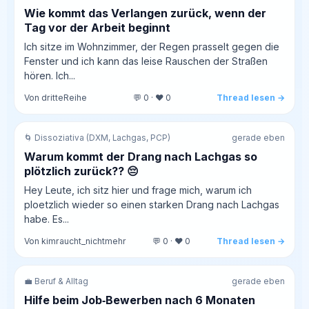
Wie kommt das Verlangen zurück, wenn der
Tag vor der Arbeit beginnt
Ich sitze im Wohnzimmer, der Regen prasselt gegen die
Fenster und ich kann das leise Rauschen der Straßen
hören. Ich...
Von dritteReihe
💬 0 · ❤️ 0
Thread lesen →
🌀 Dissoziativa (DXM, Lachgas, PCP)
gerade eben
Warum kommt der Drang nach Lachgas so
plötzlich zurück?? 😔
Hey Leute, ich sitz hier und frage mich, warum ich
ploetzlich wieder so einen starken Drang nach Lachgas
habe. Es...
Von kimraucht_nichtmehr
💬 0 · ❤️ 0
Thread lesen →
💼 Beruf & Alltag
gerade eben
Hilfe beim Job‑Bewerben nach 6 Monaten