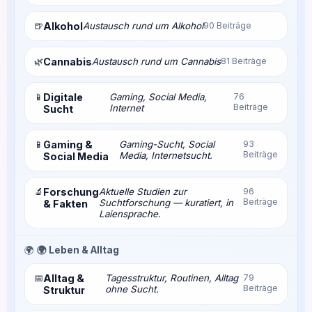
🍺
Alkohol
Austausch rund um Alkohol
90 Beiträge
🌿
Cannabis
Austausch rund um Cannabis
81 Beiträge
📱
Digitale
Gaming, Social Media,
76
Beiträge
Internet
Sucht
📱
Gaming &
Gaming-Sucht, Social
93
Beiträge
Media, Internetsucht.
Social Media
🔬
Forschung
Aktuelle Studien zur
96
Beiträge
Suchtforschung — kuratiert, in
& Fakten
Laiensprache.
🌍
🌍 Leben & Alltag
📅
Alltag &
Tagesstruktur, Routinen, Alltag
79
Beiträge
ohne Sucht.
Struktur