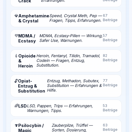
Erfahrungen.
Crack
💎
Amphetamine
Speed, Crystal Meth, Pep —
67
Beiträge
Fragen, Tipps, Erfahrungen.
& Crystal
💜
MDMA /
MDMA, Ecstasy-Pillen — Wirkung,
57
Beiträge
Safer Use, Warnungen.
Ecstasy
💉
Opioide
Heroin, Fentanyl, Tilidin, Tramadol,
82
Beiträge
Codein — Fragen, Entzug,
&
Substitution.
Heroin
Opiat-
Entzug, Methadon, Subutex,
77
🔓
Beiträge
Substitution — Erfahrungen &
Entzug &
Hilfe.
Substitution
🌈
LSD
LSD, Pappen, Trips — Erfahrungen,
53
Beiträge
Warnungen, Tipps.
🍄
Psilocybin /
Zauberpilze, Trüffel —
63
Beiträge
Sorten, Dosierung,
Magic