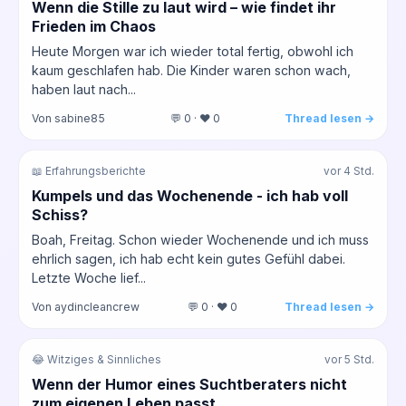
Wenn die Stille zu laut wird – wie findet ihr
Frieden im Chaos
Heute Morgen war ich wieder total fertig, obwohl ich
kaum geschlafen hab. Die Kinder waren schon wach,
haben laut nach...
Von sabine85
💬 0 · ❤️ 0
Thread lesen →
📖 Erfahrungsberichte
vor 4 Std.
Kumpels und das Wochenende - ich hab voll
Schiss?
Boah, Freitag. Schon wieder Wochenende und ich muss
ehrlich sagen, ich hab echt kein gutes Gefühl dabei.
Letzte Woche lief...
Von aydincleancrew
💬 0 · ❤️ 0
Thread lesen →
😂 Witziges & Sinnliches
vor 5 Std.
Wenn der Humor eines Suchtberaters nicht
zum eigenen Leben passt