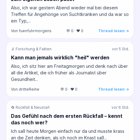
Also, ich war gestern Abend wieder mal bei diesem
Treffen für Angehörige von Suchtkranken und da war so
ein Typ,...
Von fuenfuhrmorgens
💬 0 · ❤️ 0
Thread lesen →
🔬 Forschung & Fakten
vor 5 Std.
Kann man jemals wirklich "heil" werden
Also, ich sitz hier am Freitagmorgen und denk nach über
all die Artikel, die ich früher als Journalist über
Gesundheit...
Von dritteReihe
💬 0 · ❤️ 0
Thread lesen →
🔄 Rückfall & Neustart
vor 6 Std.
Das Gefühl nach dem ersten Rückfall – kennt
das noch wer?
Ich saß heute Morgen einfach nur da und musste krass
an die Zeit denken, als ich noch im Knast saß...