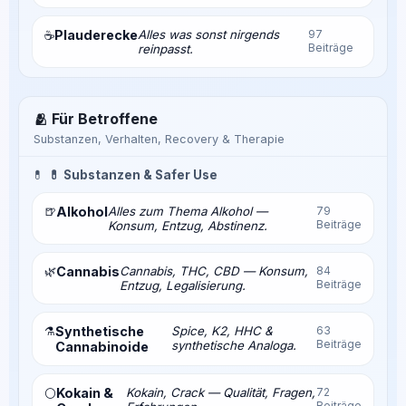
Plauderecke
Alles was sonst nirgends
97
☕
Beiträge
reinpasst.
🫂 Für Betroffene
Substanzen, Verhalten, Recovery & Therapie
💊
💊 Substanzen & Safer Use
🍺
Alkohol
Alles zum Thema Alkohol —
79
Beiträge
Konsum, Entzug, Abstinenz.
🌿
Cannabis
Cannabis, THC, CBD — Konsum,
84
Beiträge
Entzug, Legalisierung.
⚗️
Synthetische
Spice, K2, HHC &
63
Beiträge
synthetische Analoga.
Cannabinoide
Kokain &
Kokain, Crack — Qualität, Fragen,
72
⚪
Beiträge