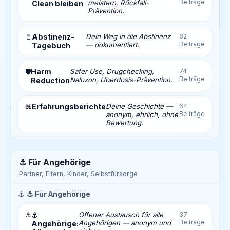
Beiträge
meistern, Rückfall-
Clean bleiben
Prävention.
📓
Abstinenz-
Dein Weg in die Abstinenz
82
Beiträge
— dokumentiert.
Tagebuch
Harm
Safer Use, Drugchecking,
74
🛡️
Beiträge
Naloxon, Überdosis-Prävention.
Reduction
📖
Erfahrungsberichte
Deine Geschichte —
64
Beiträge
anonym, ehrlich, ohne
Bewertung.
⚓ Für Angehörige
Partner, Eltern, Kinder, Selbstfürsorge
⚓
⚓ Für Angehörige
⚓
⚓
Offener Austausch für alle
37
Beiträge
Angehörigen — anonym und
Angehörige: