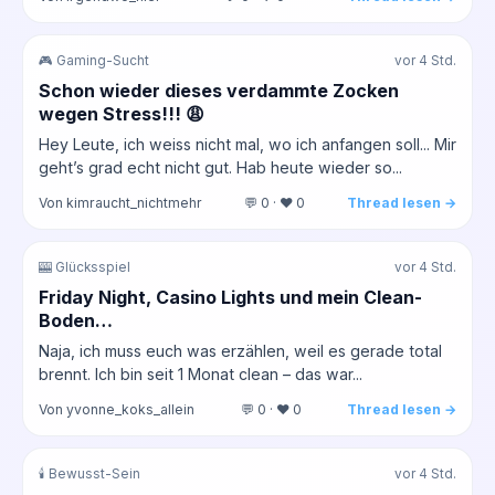
🎮 Gaming-Sucht
vor 4 Std.
Schon wieder dieses verdammte Zocken
wegen Stress!!! 😩
Hey Leute, ich weiss nicht mal, wo ich anfangen soll... Mir
geht’s grad echt nicht gut. Hab heute wieder so...
Von kimraucht_nichtmehr
💬 0 · ❤️ 0
Thread lesen →
🎰 Glücksspiel
vor 4 Std.
Friday Night, Casino Lights und mein Clean-
Boden…
Naja, ich muss euch was erzählen, weil es gerade total
brennt. Ich bin seit 1 Monat clean – das war...
Von yvonne_koks_allein
💬 0 · ❤️ 0
Thread lesen →
🕯️ Bewusst-Sein
vor 4 Std.