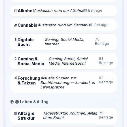
🍺
Alkohol
Austausch rund um Alkohol
89 Beiträge
🌿
Cannabis
Austausch rund um Cannabis
81 Beiträge
📱
Digitale
Gaming, Social Media,
76
Beiträge
Internet
Sucht
📱
Gaming &
Gaming-Sucht, Social
93
Beiträge
Media, Internetsucht.
Social Media
🔬
Forschung
Aktuelle Studien zur
93
Beiträge
Suchtforschung — kuratiert, in
& Fakten
Laiensprache.
🌍
🌍 Leben & Alltag
📅
Alltag &
Tagesstruktur, Routinen, Alltag
79
Beiträge
ohne Sucht.
Struktur