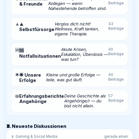
Beiträge
Kollegen — wenn
& Freunde
Nahestehende betroffen sind.
🧘
🧘
Vergiss dich nicht!
43
Beiträge
Wellness, Kraft tanken,
Selbstfürsorge
eigene Therapie.
Akute Krisen,
40
🆘
🆘
Beiträge
Eskalation, Überdosis —
Notfallsituationen
was tun?
🌟
🌟 Unsere
Kleine und große Erfolge —
40
Beiträge
teile, was gut läuft.
Erfolge
📖
Erfahrungsberichte
Deine Geschichte als
57
Beiträge
Angehörige/r — du
Angehörige
bist nicht allein.
🧵 Neueste Diskussionen
📱 Gaming & Social Media
gerade eben