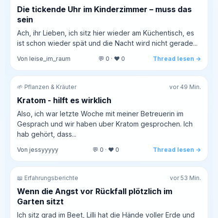
Die tickende Uhr im Kinderzimmer – muss das
sein
Ach, ihr Lieben, ich sitz hier wieder am Küchentisch, es
ist schon wieder spät und die Nacht wird nicht gerade...
Von leise_im_raum
💬 0 · ❤️ 0
Thread lesen →
🌱 Pflanzen & Kräuter
vor 49 Min.
Kratom - hilft es wirklich
Also, ich war letzte Woche mit meiner Betreuerin im
Gesprach und wir haben uber Kratom gesprochen. Ich
hab gehört, dass...
Von jessyyyyy
💬 0 · ❤️ 0
Thread lesen →
📖 Erfahrungsberichte
vor 53 Min.
Wenn die Angst vor Rückfall plötzlich im
Garten sitzt
Ich sitz grad im Beet, Lilli hat die Hände voller Erde und