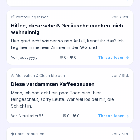
👋 Vorstellungsrunde
vor 6 Std.
Hilfee, diese scheiß Geräusche machen mich
wahnsinnig
Hab grad echt wieder so nen Anfall, kennt ihr das? Ich
lieg hier in meinem Zimmer in der WG und...
Von jessyyyyy
💬 0 · ❤️ 0
Thread lesen →
💪 Motivation & Clean bleiben
vor 7 Std.
Diese verdammten Kaffeepausen
Mann, ich hab echt ein paar Tage nich' hier
reingeschaut, sorry Leute. War viel los bei mir, die
Schicht in...
Von Neustarter85
💬 0 · ❤️ 0
Thread lesen →
🛡️ Harm Reduction
vor 7 Std.