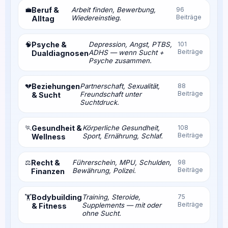
💼
Beruf &
Arbeit finden, Bewerbung,
96
Beiträge
Wiedereinstieg.
Alltag
🧠
Psyche &
Depression, Angst, PTBS,
101
Beiträge
ADHS — wenn Sucht +
Dualdiagnosen
Psyche zusammen.
💔
Beziehungen
Partnerschaft, Sexualität,
88
Beiträge
Freundschaft unter
& Sucht
Suchtdruck.
🏃
Gesundheit &
Körperliche Gesundheit,
108
Beiträge
Sport, Ernährung, Schlaf.
Wellness
⚖️
Recht &
Führerschein, MPU, Schulden,
98
Beiträge
Bewährung, Polizei.
Finanzen
Bodybuilding
Training, Steroide,
75
🏋️
Beiträge
Supplements — mit oder
& Fitness
ohne Sucht.