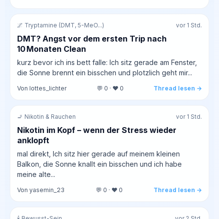
🌌 Tryptamine (DMT, 5-MeO...)
vor 1 Std.
DMT? Angst vor dem ersten Trip nach
10 Monaten Clean
kurz bevor ich ins bett falle: Ich sitz gerade am Fenster,
die Sonne brennt ein bisschen und plotzlich geht mir...
Von lottes_lichter
💬 0 · ❤️ 0
Thread lesen →
🚬 Nikotin & Rauchen
vor 1 Std.
Nikotin im Kopf – wenn der Stress wieder
anklopft
mal direkt, Ich sitz hier gerade auf meinem kleinen
Balkon, die Sonne knallt ein bisschen und ich habe
meine alte...
Von yasemin_23
💬 0 · ❤️ 0
Thread lesen →
🕯️ Bewusst-Sein
vor 2 Std.