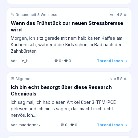
🏃 Gesundheit & Wellness
vor 4 Std.
Wenn das Frühstück zur neuen Stressbremse
wird
Morgen, ich sitz gerade mit nem halb kalten Kaffee am
Küchentisch, während die Kids schon im Bad nach den
Zahnbürsten...
Von ute_b
💬 0 · ❤️ 0
Thread lesen →
💬 Allgemein
vor 5 Std.
Ich bin echt besorgt über diese Research
Chemicals
Ich sag mal, ich hab diesen Artikel über 3-TFM-PCE
gelesen und ich muss sagen, das macht mich echt
nervös. Ich...
Von muedermax
💬 0 · ❤️ 0
Thread lesen →