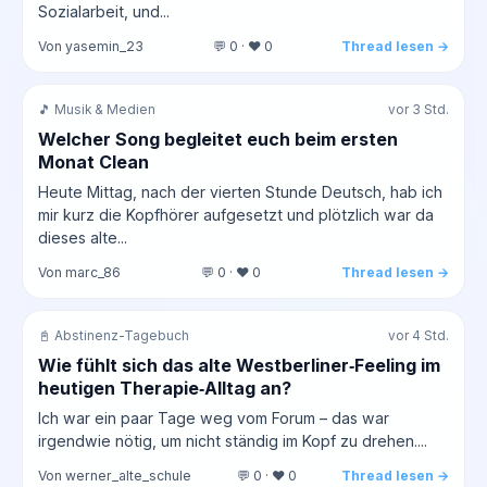
Sozialarbeit, und...
Von yasemin_23
💬 0 · ❤️ 0
Thread lesen →
🎵 Musik & Medien
vor 3 Std.
Welcher Song begleitet euch beim ersten
Monat Clean
Heute Mittag, nach der vierten Stunde Deutsch, hab ich
mir kurz die Kopfhörer aufgesetzt und plötzlich war da
dieses alte...
Von marc_86
💬 0 · ❤️ 0
Thread lesen →
📓 Abstinenz-Tagebuch
vor 4 Std.
Wie fühlt sich das alte Westberliner‑Feeling im
heutigen Therapie‑Alltag an?
Ich war ein paar Tage weg vom Forum – das war
irgendwie nötig, um nicht ständig im Kopf zu drehen....
Von werner_alte_schule
💬 0 · ❤️ 0
Thread lesen →