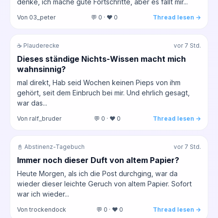
denke, ich mache gute Fortschritte, aber es fällt mir...
Von 03_peter
💬 0 · ❤️ 0
Thread lesen →
☕ Plauderecke
vor 7 Std.
Dieses ständige Nichts-Wissen macht mich
wahnsinnig?
mal direkt, Hab seid Wochen keinen Pieps von ihm
gehört, seit dem Einbruch bei mir. Und ehrlich gesagt,
war das...
Von ralf_bruder
💬 0 · ❤️ 0
Thread lesen →
📓 Abstinenz-Tagebuch
vor 7 Std.
Immer noch dieser Duft von altem Papier?
Heute Morgen, als ich die Post durchging, war da
wieder dieser leichte Geruch von altem Papier. Sofort
war ich wieder...
Von trockendock
💬 0 · ❤️ 0
Thread lesen →