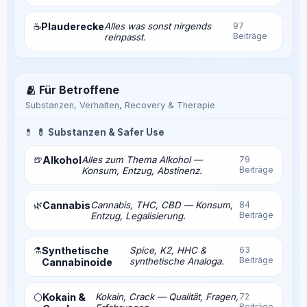
Plauderecke
Alles was sonst nirgends
97
☕
Beiträge
reinpasst.
🫂 Für Betroffene
Substanzen, Verhalten, Recovery & Therapie
💊
💊 Substanzen & Safer Use
🍺
Alkohol
Alles zum Thema Alkohol —
79
Beiträge
Konsum, Entzug, Abstinenz.
🌿
Cannabis
Cannabis, THC, CBD — Konsum,
84
Beiträge
Entzug, Legalisierung.
⚗️
Synthetische
Spice, K2, HHC &
63
Beiträge
synthetische Analoga.
Cannabinoide
Kokain &
Kokain, Crack — Qualität, Fragen,
72
⚪
Beiträge