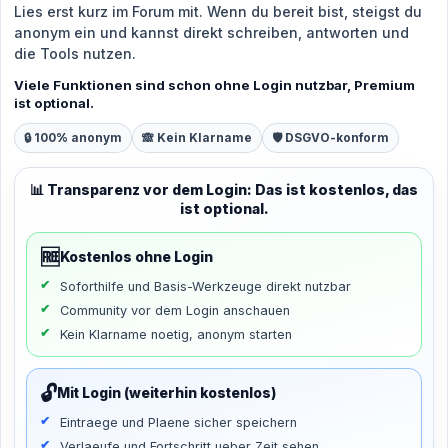
Lies erst kurz im Forum mit. Wenn du bereit bist, steigst du
anonym ein und kannst direkt schreiben, antworten und
die Tools nutzen.
Viele Funktionen sind schon ohne Login nutzbar, Premium
ist optional.
🔒 100% anonym
🙈 Kein Klarname
🛡️ DSGVO-konform
📊 Transparenz vor dem Login: Das ist kostenlos, das
ist optional.
🆓
Kostenlos ohne Login
Soforthilfe und Basis-Werkzeuge direkt nutzbar
Community vor dem Login anschauen
Kein Klarname noetig, anonym starten
🔓
Mit Login (weiterhin kostenlos)
Eintraege und Plaene sicher speichern
Verlaeufe und Fortschritt ueber Zeit sehen