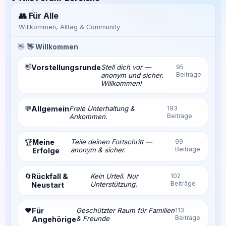
👥 Für Alle
Willkommen, Alltag & Community
👋
👋 Willkommen
👋
Vorstellungsrunde
Stell dich vor —
95
Beiträge
anonym und sicher.
Willkommen!
💬
Allgemein
Freie Unterhaltung &
193
Beiträge
Ankommen.
Meine
Teile deinen Fortschritt —
99
🏆
Beiträge
anonym & sicher.
Erfolge
🔄
Rückfall &
Kein Urteil. Nur
102
Beiträge
Unterstützung.
Neustart
❤️
Für
Geschützter Raum für Familien
113
Beiträge
& Freunde
Angehörige