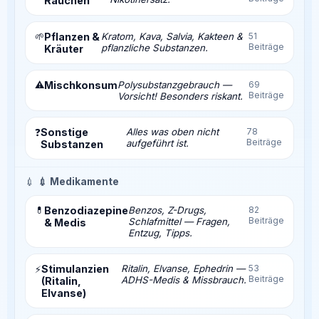
Rauchen
🌱
Pflanzen &
Kratom, Kava, Salvia, Kakteen &
51
Beiträge
pflanzliche Substanzen.
Kräuter
⚠️
Mischkonsum
Polysubstanzgebrauch —
69
Beiträge
Vorsicht! Besonders riskant.
Sonstige
Alles was oben nicht
78
❓
Beiträge
aufgeführt ist.
Substanzen
💉
💉 Medikamente
💊
Benzodiazepine
Benzos, Z-Drugs,
82
Beiträge
Schlafmittel — Fragen,
& Medis
Entzug, Tipps.
Stimulanzien
Ritalin, Elvanse, Ephedrin —
53
⚡
Beiträge
ADHS-Medis & Missbrauch.
(Ritalin,
Elvanse)