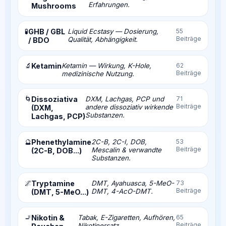
Erfahrungen.
Mushrooms
🧪
GHB / GBL
Liquid Ecstasy — Dosierung,
55
Beiträge
Qualität, Abhängigkeit.
/ BDO
🔬
Ketamin
Ketamin — Wirkung, K-Hole,
62
Beiträge
medizinische Nutzung.
🌀
Dissoziativa
DXM, Lachgas, PCP und
71
Beiträge
andere dissoziativ wirkende
(DXM,
Substanzen.
Lachgas, PCP)
🔮
Phenethylamine
2C-B, 2C-I, DOB,
53
Beiträge
Mescalin & verwandte
(2C-B, DOB...)
Substanzen.
🌌
Tryptamine
DMT, Ayahuasca, 5-MeO-
73
Beiträge
DMT, 4-AcO-DMT.
(DMT, 5-MeO...)
🚬
Nikotin &
Tabak, E-Zigaretten, Aufhören,
65
Beiträge
Nikotinersatz.