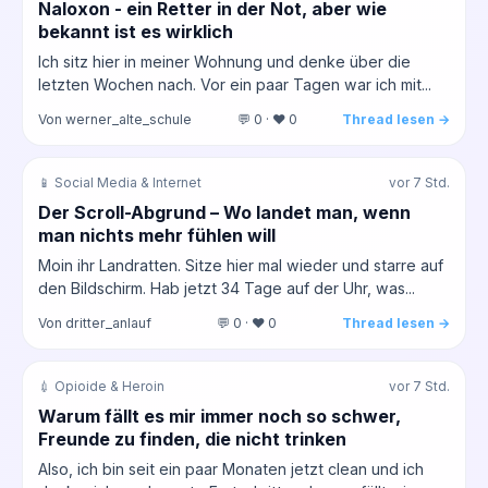
Naloxon - ein Retter in der Not, aber wie
bekannt ist es wirklich
Ich sitz hier in meiner Wohnung und denke über die
letzten Wochen nach. Vor ein paar Tagen war ich mit...
Von werner_alte_schule
💬 0 · ❤️ 0
Thread lesen →
📱 Social Media & Internet
vor 7 Std.
Der Scroll-Abgrund – Wo landet man, wenn
man nichts mehr fühlen will
Moin ihr Landratten. Sitze hier mal wieder und starre auf
den Bildschirm. Hab jetzt 34 Tage auf der Uhr, was...
Von dritter_anlauf
💬 0 · ❤️ 0
Thread lesen →
💉 Opioide & Heroin
vor 7 Std.
Warum fällt es mir immer noch so schwer,
Freunde zu finden, die nicht trinken
Also, ich bin seit ein paar Monaten jetzt clean und ich