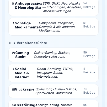
🧬
Antidepressiva
SSRI, SNRI, Neuroleptika
54
Beiträge
— Erfahrungen, Absetzen,
& Neuroleptika
Wechselwirkungen.
💊
Sonstige
Gabapentin, Pregabalin,
51
Beiträge
Ozempic & alle anderen
Medikamente
Medikamente.
📱
📱 Verhaltenssüchte
Gaming-
Online-Gaming, Zocken,
59
🎮
Beiträge
Computerspielsucht.
Sucht
📱
Social
Doom-Scrolling, TikTok,
81
Beiträge
Instagram-Sucht,
Media &
Internetsucht.
Internet
🎰
Glücksspiel
Spielsucht, Online-Casinos,
73
Beiträge
Sportwetten, Automaten.
🍰
Essstörungen
Binge-Eating, Bulimie,
55