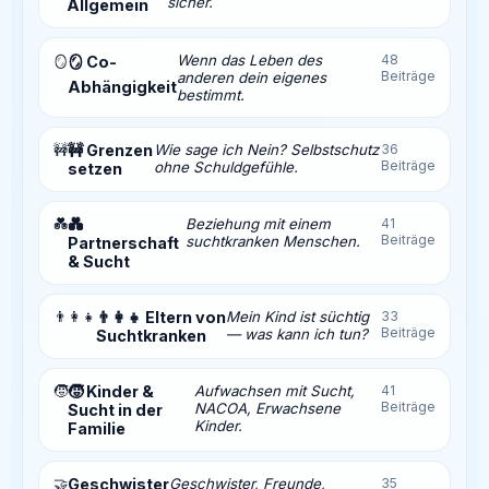
sicher.
Allgemein
Wenn das Leben des
48
🪞
🪞 Co-
Beiträge
anderen dein eigenes
Abhängigkeit
bestimmt.
🚧
🚧 Grenzen
Wie sage ich Nein? Selbstschutz
36
Beiträge
ohne Schuldgefühle.
setzen
💑
💑
Beziehung mit einem
41
Beiträge
suchtkranken Menschen.
Partnerschaft
& Sucht
👨‍👩‍👧
👨‍👩‍👧 Eltern von
Mein Kind ist süchtig
33
Beiträge
— was kann ich tun?
Suchtkranken
🧒
🧒 Kinder &
Aufwachsen mit Sucht,
41
Beiträge
NACOA, Erwachsene
Sucht in der
Kinder.
Familie
🤝
Geschwister
Geschwister, Freunde,
35