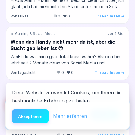
HAUSARBEIT – Mein Nemesis, seid ich clean bin Alter, ich
glaub, ich hab mehr mit dem Staub unter meinem Sofa...
Von Lukas
💬 0 · ❤️ 0
Thread lesen →
📱 Gaming & Social Media
vor 9 Std.
Wenn das Handy nicht mehr da ist, aber die
Sucht geblieben ist 😔
Weißt du was mich grad total krass wahrn? Also ich bin
jetzt seit 2 Monate clean von Social Media und...
Von tageslicht
💬 0 · ❤️ 0
Thread lesen →
🌀 Dissoziativa (DXM, Lachgas, PCP)
vor 9 Std.
Diese Website verwendet Cookies, um Ihnen die
DXM-Trip und danach das ständige Flackern –
bestmögliche Erfahrung zu bieten.
🆘
Hilfe
was geht mir da durch den Kopf
App installieren
Also ich hab neulich nach der Party, wo ich wieder zu
×
NeelixberliN auf dem Homescreen —
Anleitung
Mehr erfahren
Akzeptieren
viel getrunken hab, aus ’ner Flasche DXM geschlürft,
wie eine echte App.
weil...