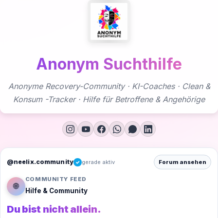
Zum
Inhalt
springen
Anonym Suchthilfe
Anonyme Recovery-Community · KI-Coaches · Clean &
Konsum -Tracker · Hilfe für Betroffene & Angehörige
@neelix.community
gerade aktiv
Forum ansehen
✓
COMMUNITY FEED
🌐
Hilfe & Community
Du bist nicht allein.