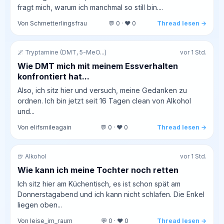
fragt mich, warum ich manchmal so still bin....
Von Schmetterlingsfrau
💬 0 · ❤️ 0
Thread lesen →
🌌 Tryptamine (DMT, 5-MeO...)
vor 1 Std.
Wie DMT mich mit meinem Essverhalten
konfrontiert hat...
Also, ich sitz hier und versuch, meine Gedanken zu
ordnen. Ich bin jetzt seit 16 Tagen clean von Alkohol
und...
Von elifsmileagain
💬 0 · ❤️ 0
Thread lesen →
🍺 Alkohol
vor 1 Std.
Wie kann ich meine Tochter noch retten
Ich sitz hier am Küchentisch, es ist schon spät am
Donnerstagabend und ich kann nicht schlafen. Die Enkel
liegen oben...
Von leise_im_raum
💬 0 · ❤️ 0
Thread lesen →