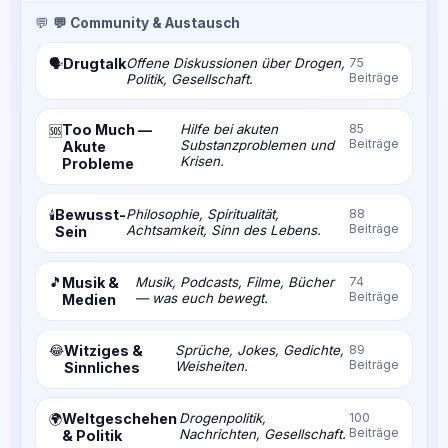
💬
💬 Community & Austausch
Drugtalk
Offene Diskussionen über Drogen,
75
🗣️
Beiträge
Politik, Gesellschaft.
Too Much —
Hilfe bei akuten
85
🆘
Beiträge
Substanzproblemen und
Akute
Krisen.
Probleme
Bewusst-
Philosophie, Spiritualität,
88
🕯️
Beiträge
Achtsamkeit, Sinn des Lebens.
Sein
🎵
Musik &
Musik, Podcasts, Filme, Bücher
74
Beiträge
— was euch bewegt.
Medien
😂
Witziges &
Sprüche, Jokes, Gedichte,
89
Beiträge
Weisheiten.
Sinnliches
Weltgeschehen
Drogenpolitik,
100
🌍
Beiträge
Nachrichten, Gesellschaft.
& Politik