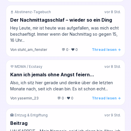
📓 Abstinenz-Tagebuch
vor 8 Std.
Der Nachmittagsschlaf – wieder so ein Ding
Hey Leute, mir ist heute was aufgefallen, was mich echt
beschaeftigt. Immer wenn der Nachmittag so gegen 15,
16 Uhr...
Von stuhl_am_fenster
💬 0 · ❤️ 0
Thread lesen →
💜 MDMA / Ecstasy
vor 8 Std.
Kann ich jemals ohne Angst feiern...
Also, ich sitz hier gerade und denke über die letzten
Monate nach, seit ich clean bin. Es ist schon echt...
Von yasemin_23
💬 0 · ❤️ 0
Thread lesen →
🏥 Entzug & Entgiftung
vor 9 Std.
Beitrag