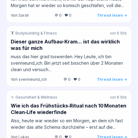
Morgen hat er wieder so komisch geschlafen, voll die...
Von Sarah
💬 0 · ❤️ 0
Thread lesen →
🏋️ Bodybuilding & Fitness
vor 6 Std.
Dieser ganze Aufbau-Kram... ist das wirklich
was für mich
muss das hier grad loswerden. Hey Leute, ich bin
svennieund_ich. Bin jetzt seit bisschen über 2 Monaten
clean und versuch...
Von svennieund_ich
💬 0 · ❤️ 0
Thread lesen →
🏃 Gesundheit & Wellness
vor 6 Std.
Wie ich das Frühstücks‑Ritual nach 10 Monaten
Clean‑Life wiederfinde
Also, heute war wieder so ein Morgen, an dem ich fast
wieder das alte Schema durchziehe – erst auf die...
Von Lukas
💬 0 · ❤️ 0
Thread lesen →