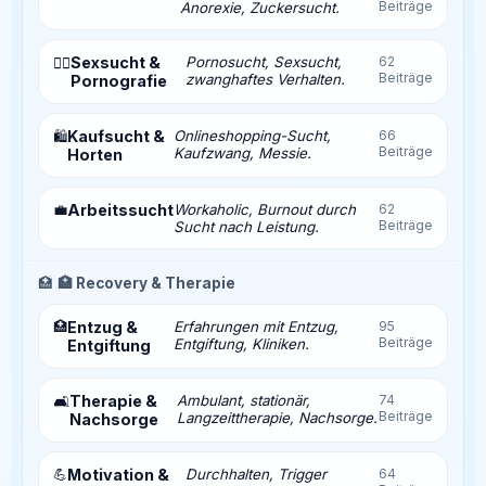
Beiträge
Anorexie, Zuckersucht.
Sexsucht &
Pornosucht, Sexsucht,
62
❤️‍🔥
Beiträge
zwanghaftes Verhalten.
Pornografie
Kaufsucht &
Onlineshopping-Sucht,
66
🛍️
Beiträge
Kaufzwang, Messie.
Horten
💼
Arbeitssucht
Workaholic, Burnout durch
62
Beiträge
Sucht nach Leistung.
🏥
🏥 Recovery & Therapie
🏥
Entzug &
Erfahrungen mit Entzug,
95
Beiträge
Entgiftung, Kliniken.
Entgiftung
Therapie &
Ambulant, stationär,
74
🛋️
Beiträge
Langzeittherapie, Nachsorge.
Nachsorge
💪
Motivation &
Durchhalten, Trigger
64