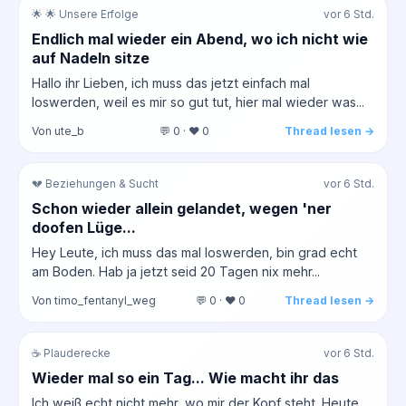
🌟 🌟 Unsere Erfolge
vor 6 Std.
Endlich mal wieder ein Abend, wo ich nicht wie
auf Nadeln sitze
Hallo ihr Lieben, ich muss das jetzt einfach mal
loswerden, weil es mir so gut tut, hier mal wieder was...
Von ute_b
💬 0 · ❤️ 0
Thread lesen →
💔 Beziehungen & Sucht
vor 6 Std.
Schon wieder allein gelandet, wegen 'ner
doofen Lüge...
Hey Leute, ich muss das mal loswerden, bin grad echt
am Boden. Hab ja jetzt seid 20 Tagen nix mehr...
Von timo_fentanyl_weg
💬 0 · ❤️ 0
Thread lesen →
☕ Plauderecke
vor 6 Std.
Wieder mal so ein Tag... Wie macht ihr das
Ich weiß echt nicht mehr, wo mir der Kopf steht. Heute