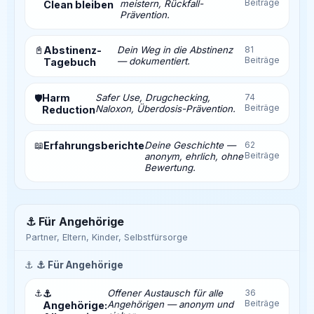
Beiträge
meistern, Rückfall-
Clean bleiben
Prävention.
📓
Abstinenz-
Dein Weg in die Abstinenz
81
Beiträge
— dokumentiert.
Tagebuch
Harm
Safer Use, Drugchecking,
74
🛡️
Beiträge
Naloxon, Überdosis-Prävention.
Reduction
📖
Erfahrungsberichte
Deine Geschichte —
62
Beiträge
anonym, ehrlich, ohne
Bewertung.
⚓ Für Angehörige
Partner, Eltern, Kinder, Selbstfürsorge
⚓
⚓ Für Angehörige
⚓
⚓
Offener Austausch für alle
36
Beiträge
Angehörigen — anonym und
Angehörige: