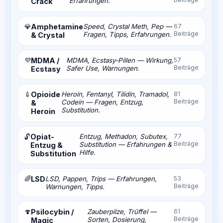
Erfahrungen.
Crack
💎
Amphetamine
Speed, Crystal Meth, Pep —
67
Beiträge
Fragen, Tipps, Erfahrungen.
& Crystal
💜
MDMA /
MDMA, Ecstasy-Pillen — Wirkung,
57
Beiträge
Safer Use, Warnungen.
Ecstasy
💉
Opioide
Heroin, Fentanyl, Tilidin, Tramadol,
81
Beiträge
Codein — Fragen, Entzug,
&
Substitution.
Heroin
Opiat-
Entzug, Methadon, Subutex,
77
🔓
Beiträge
Substitution — Erfahrungen &
Entzug &
Hilfe.
Substitution
🌈
LSD
LSD, Pappen, Trips — Erfahrungen,
53
Beiträge
Warnungen, Tipps.
🍄
Psilocybin /
Zauberpilze, Trüffel —
61
Beiträge
Sorten, Dosierung,
Magic