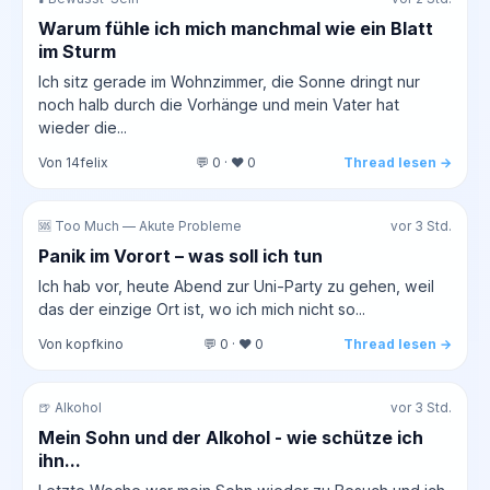
Warum fühle ich mich manchmal wie ein Blatt
im Sturm
Ich sitz gerade im Wohnzimmer, die Sonne dringt nur
noch halb durch die Vorhänge und mein Vater hat
wieder die...
Von 14felix
💬 0 · ❤️ 0
Thread lesen →
🆘 Too Much — Akute Probleme
vor 3 Std.
Panik im Vorort – was soll ich tun
Ich hab vor, heute Abend zur Uni-Party zu gehen, weil
das der einzige Ort ist, wo ich mich nicht so...
Von kopfkino
💬 0 · ❤️ 0
Thread lesen →
🍺 Alkohol
vor 3 Std.
Mein Sohn und der Alkohol - wie schütze ich
ihn...