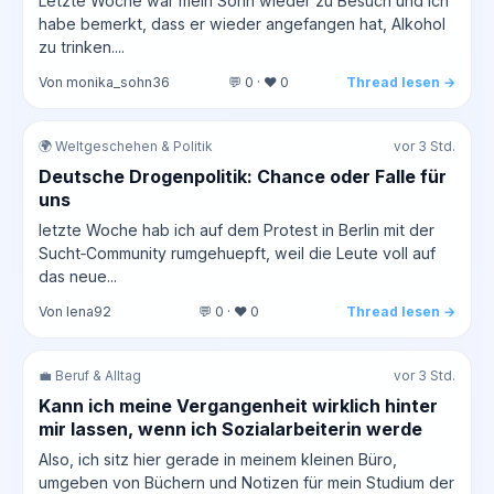
Letzte Woche war mein Sohn wieder zu Besuch und ich
habe bemerkt, dass er wieder angefangen hat, Alkohol
zu trinken....
Von monika_sohn36
💬 0 · ❤️ 0
Thread lesen →
🌍 Weltgeschehen & Politik
vor 3 Std.
Deutsche Drogenpolitik: Chance oder Falle für
uns
letzte Woche hab ich auf dem Protest in Berlin mit der
Sucht‑Community rumgehuepft, weil die Leute voll auf
das neue...
Von lena92
💬 0 · ❤️ 0
Thread lesen →
💼 Beruf & Alltag
vor 3 Std.
Kann ich meine Vergangenheit wirklich hinter
mir lassen, wenn ich Sozialarbeiterin werde
Also, ich sitz hier gerade in meinem kleinen Büro,
umgeben von Büchern und Notizen für mein Studium der