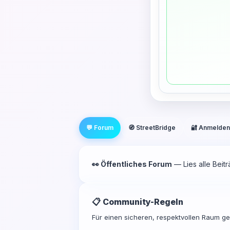
💬 Forum
🧭 StreetBridge
🔐 Anmelden
👀 Öffentliches Forum
— Lies alle Beit
📋 Community-Regeln
Für einen sicheren, respektvollen Raum gel