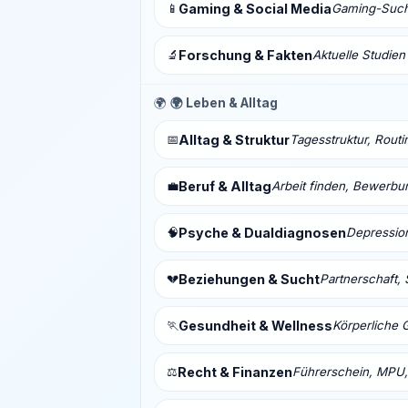
📱
Gaming & Social Media
Gaming-Sucht
🔬
Forschung & Fakten
Aktuelle Studien
🌍
🌍 Leben & Alltag
📅
Alltag & Struktur
Tagesstruktur, Routi
💼
Beruf & Alltag
Arbeit finden, Bewerbu
🧠
Psyche & Dualdiagnosen
Depressio
💔
Beziehungen & Sucht
Partnerschaft, 
🏃
Gesundheit & Wellness
Körperliche 
⚖️
Recht & Finanzen
Führerschein, MPU,