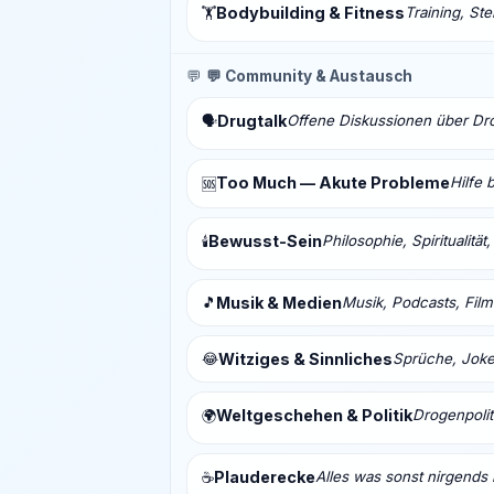
Bodybuilding & Fitness
Training, St
🏋️
💬
💬 Community & Austausch
Drugtalk
Offene Diskussionen über Drog
🗣️
Too Much — Akute Probleme
Hilfe 
🆘
Bewusst-Sein
Philosophie, Spiritualitä
🕯️
🎵
Musik & Medien
Musik, Podcasts, Fil
😂
Witziges & Sinnliches
Sprüche, Joke
Weltgeschehen & Politik
Drogenpolit
🌍
Plauderecke
Alles was sonst nirgends 
☕