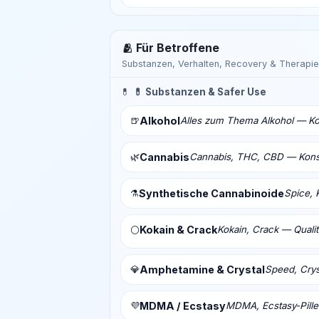
🫂 Für Betroffene
Substanzen, Verhalten, Recovery & Therapie
💊
💊 Substanzen & Safer Use
🍺
Alkohol
Alles zum Thema Alkohol — Ko
🌿
Cannabis
Cannabis, THC, CBD — Konsu
⚗️
Synthetische Cannabinoide
Spice, 
Kokain & Crack
Kokain, Crack — Qualit
⚪
💎
Amphetamine & Crystal
Speed, Crys
💜
MDMA / Ecstasy
MDMA, Ecstasy-Pill