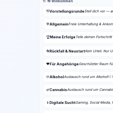
👋
👋 Willkommen
👋
Vorstellungsrunde
Stell dich vor — 
💬
Allgemein
Freie Unterhaltung & Anko
Meine Erfolge
Teile deinen Fortschrit
🏆
🔄
Rückfall & Neustart
Kein Urteil. Nur 
❤️
Für Angehörige
Geschützter Raum für
🍺
Alkohol
Austausch rund um Alkohol
92 
🌿
Cannabis
Austausch rund um Cannabi
📱
Digitale Sucht
Gaming, Social Media, I