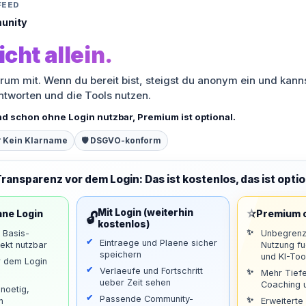
FEED
unity
icht allein.
orum mit. Wenn du bereit bist, steigst du anonym ein und kann
antworten und die Tools nutzen.
nd schon ohne Login nutzbar, Premium ist optional.
 Kein Klarname
🛡️ DSGVO-konform
Transparenz vor dem Login: Das ist kostenlos, das ist optio
⭐
Mit Login (weiterhin
hne Login
Premium o
🔓
kostenlos)
d Basis-
Unbegrenz
Eintraege und Plaene sicher
ekt nutzbar
Nutzung f
speichern
und KI-Too
r dem Login
Verlaeufe und Fortschritt
Mehr Tiefe
ueber Zeit sehen
Coaching u
noetig,
Passende Community-
n
Erweiterte