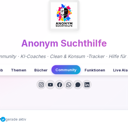
Anonym Suchthilfe
nity · KI-Coaches · Clean & Konsum -Tracker · Hilfe für 
Community
ub
Themen
Bücher
Funktionen
Live Al
y
gerade aktiv
✓