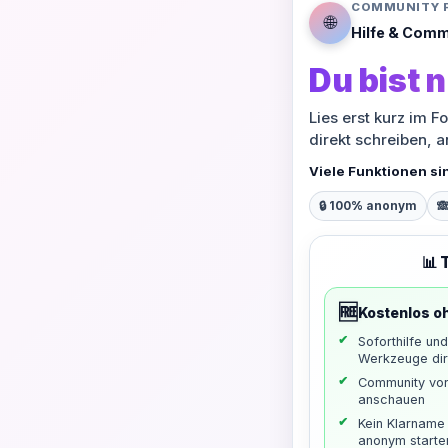
COMMUNITY 
🌐
Hilfe & Comm
Du bist n
Lies erst kurz im F
direkt schreiben, 
Viele Funktionen si
🔒 100% anonym

📊 
🆓
Kostenlos o
Soforthilfe un
Werkzeuge dir
Community vo
anschauen
Kein Klarname 
anonym starte