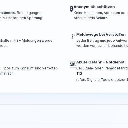
Anonymität schützen
🔒
rständnis. Beleidigungen,
Keine Klarnamen, Adressen oder 
 zur sofortigen Sperrung.
Alias ist dein Schutz.
Meldewege bei Verstößen
🚩
 Inhalte mit 3+ Meldungen werden
Jeder Beitrag und jede Antwor
ndet.
werden vertraulich behandelt u
Akute Gefahr = Notdienst
🆘
er Tipps zum Konsum sind verboten.
Bei Eigen- oder Fremdgefährd
omatisch.
112
rufen. Digitale Tools ersetzen