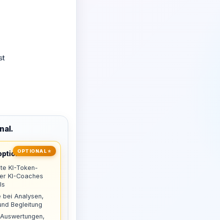
st
nal.
OPTIONAL ⭐
ptional
te KI-Token-
uer KI-Coaches
ls
 bei Analysen,
nd Begleitung
 Auswertungen,