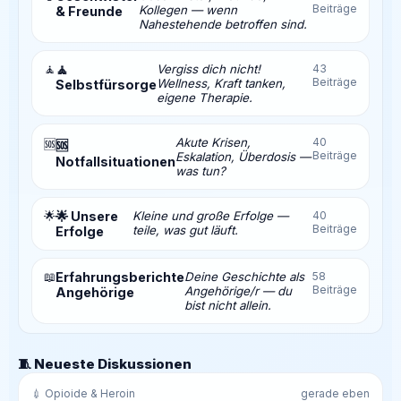
Beiträge
Kollegen — wenn
& Freunde
Nahestehende betroffen sind.
🧘
🧘
Vergiss dich nicht!
43
Beiträge
Wellness, Kraft tanken,
Selbstfürsorge
eigene Therapie.
Akute Krisen,
40
🆘
🆘
Beiträge
Eskalation, Überdosis —
Notfallsituationen
was tun?
🌟
🌟 Unsere
Kleine und große Erfolge —
40
Beiträge
teile, was gut läuft.
Erfolge
📖
Erfahrungsberichte
Deine Geschichte als
58
Beiträge
Angehörige/r — du
Angehörige
bist nicht allein.
🧵 Neueste Diskussionen
💉 Opioide & Heroin
gerade eben