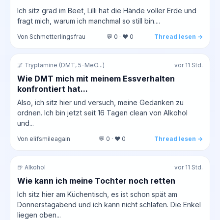
Ich sitz grad im Beet, Lilli hat die Hände voller Erde und
fragt mich, warum ich manchmal so still bin....
Von Schmetterlingsfrau
💬 0 · ❤️ 0
Thread lesen →
🌌 Tryptamine (DMT, 5-MeO...)
vor 11 Std.
Wie DMT mich mit meinem Essverhalten
konfrontiert hat...
Also, ich sitz hier und versuch, meine Gedanken zu
ordnen. Ich bin jetzt seit 16 Tagen clean von Alkohol
und...
Von elifsmileagain
💬 0 · ❤️ 0
Thread lesen →
🍺 Alkohol
vor 11 Std.
Wie kann ich meine Tochter noch retten
Ich sitz hier am Küchentisch, es ist schon spät am
Donnerstagabend und ich kann nicht schlafen. Die Enkel
liegen oben...