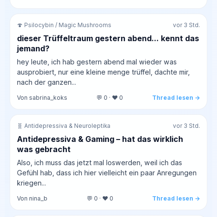
🍄 Psilocybin / Magic Mushrooms
vor 3 Std.
dieser Trüffeltraum gestern abend... kennt das
jemand?
hey leute, ich hab gestern abend mal wieder was
ausprobiert, nur eine kleine menge trüffel, dachte mir,
nach der ganzen...
Von sabrina_koks
💬 0 · ❤️ 0
Thread lesen →
🧬 Antidepressiva & Neuroleptika
vor 3 Std.
Antidepressiva & Gaming – hat das wirklich
was gebracht
Also, ich muss das jetzt mal loswerden, weil ich das
Gefühl hab, dass ich hier vielleicht ein paar Anregungen
kriegen...
Von nina_b
💬 0 · ❤️ 0
Thread lesen →