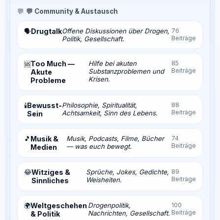
💬
💬 Community & Austausch
Drugtalk
Offene Diskussionen über Drogen,
76
🗣️
Beiträge
Politik, Gesellschaft.
Too Much —
Hilfe bei akuten
85
🆘
Beiträge
Substanzproblemen und
Akute
Krisen.
Probleme
Bewusst-
Philosophie, Spiritualität,
88
🕯️
Beiträge
Achtsamkeit, Sinn des Lebens.
Sein
🎵
Musik &
Musik, Podcasts, Filme, Bücher
74
Beiträge
— was euch bewegt.
Medien
😂
Witziges &
Sprüche, Jokes, Gedichte,
89
Beiträge
Weisheiten.
Sinnliches
Weltgeschehen
Drogenpolitik,
100
🌍
Beiträge
Nachrichten, Gesellschaft.
& Politik