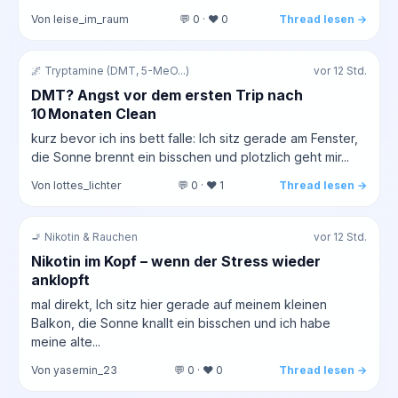
Von leise_im_raum
💬 0 · ❤️ 0
Thread lesen →
🌌 Tryptamine (DMT, 5-MeO...)
vor 12 Std.
DMT? Angst vor dem ersten Trip nach
10 Monaten Clean
kurz bevor ich ins bett falle: Ich sitz gerade am Fenster,
die Sonne brennt ein bisschen und plotzlich geht mir...
Von lottes_lichter
💬 0 · ❤️ 1
Thread lesen →
🚬 Nikotin & Rauchen
vor 12 Std.
Nikotin im Kopf – wenn der Stress wieder
anklopft
mal direkt, Ich sitz hier gerade auf meinem kleinen
Balkon, die Sonne knallt ein bisschen und ich habe
meine alte...
Von yasemin_23
💬 0 · ❤️ 0
Thread lesen →