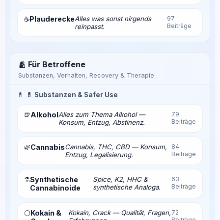
Plauderecke
Alles was sonst nirgends
97
☕
Beiträge
reinpasst.
🫂 Für Betroffene
Substanzen, Verhalten, Recovery & Therapie
💊
💊 Substanzen & Safer Use
🍺
Alkohol
Alles zum Thema Alkohol —
79
Beiträge
Konsum, Entzug, Abstinenz.
🌿
Cannabis
Cannabis, THC, CBD — Konsum,
84
Beiträge
Entzug, Legalisierung.
⚗️
Synthetische
Spice, K2, HHC &
63
Beiträge
synthetische Analoga.
Cannabinoide
Kokain &
Kokain, Crack — Qualität, Fragen,
72
⚪
Beiträge