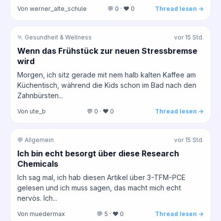
Von werner_alte_schule
💬 0 · ❤️ 0
Thread lesen →
🏃 Gesundheit & Wellness
vor 15 Std.
Wenn das Frühstück zur neuen Stressbremse
wird
Morgen, ich sitz gerade mit nem halb kalten Kaffee am
Küchentisch, während die Kids schon im Bad nach den
Zahnbürsten...
Von ute_b
💬 0 · ❤️ 0
Thread lesen →
💬 Allgemein
vor 15 Std.
Ich bin echt besorgt über diese Research
Chemicals
Ich sag mal, ich hab diesen Artikel über 3-TFM-PCE
gelesen und ich muss sagen, das macht mich echt
nervös. Ich...
Von muedermax
💬 5 · ❤️ 0
Thread lesen →