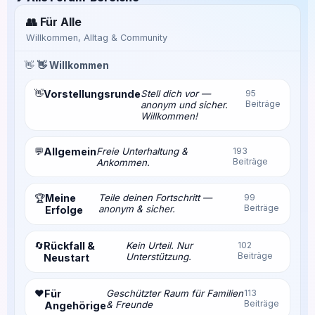
👥 Für Alle
Willkommen, Alltag & Community
👋
👋 Willkommen
👋
Vorstellungsrunde
Stell dich vor —
95
Beiträge
anonym und sicher.
Willkommen!
💬
Allgemein
Freie Unterhaltung &
193
Beiträge
Ankommen.
Meine
Teile deinen Fortschritt —
99
🏆
Beiträge
anonym & sicher.
Erfolge
🔄
Rückfall &
Kein Urteil. Nur
102
Beiträge
Unterstützung.
Neustart
❤️
Für
Geschützter Raum für Familien
113
Beiträge
& Freunde
Angehörige