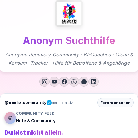
Zum
Inhalt
springen
Anonym Suchthilfe
Anonyme Recovery-Community · KI-Coaches · Clean &
Konsum -Tracker · Hilfe für Betroffene & Angehörige
@neelix.community
gerade aktiv
Forum ansehen
✓
COMMUNITY FEED
🌐
Hilfe & Community
Du bist nicht allein.