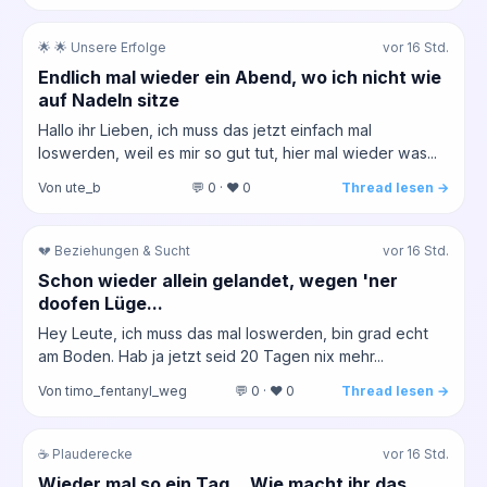
🌟 🌟 Unsere Erfolge
vor 16 Std.
Endlich mal wieder ein Abend, wo ich nicht wie
auf Nadeln sitze
Hallo ihr Lieben, ich muss das jetzt einfach mal
loswerden, weil es mir so gut tut, hier mal wieder was...
Von ute_b
💬 0 · ❤️ 0
Thread lesen →
💔 Beziehungen & Sucht
vor 16 Std.
Schon wieder allein gelandet, wegen 'ner
doofen Lüge...
Hey Leute, ich muss das mal loswerden, bin grad echt
am Boden. Hab ja jetzt seid 20 Tagen nix mehr...
Von timo_fentanyl_weg
💬 0 · ❤️ 0
Thread lesen →
☕ Plauderecke
vor 16 Std.
Wieder mal so ein Tag... Wie macht ihr das