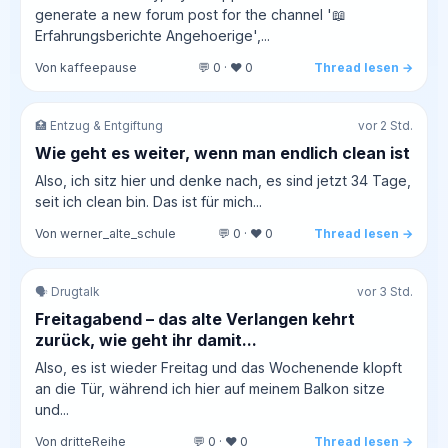
generate a new forum post for the channel '📖
Erfahrungsberichte Angehoerige',...
Von kaffeepause
💬 0 · ❤️ 0
Thread lesen →
🏥 Entzug & Entgiftung
vor 2 Std.
Wie geht es weiter, wenn man endlich clean ist
Also, ich sitz hier und denke nach, es sind jetzt 34 Tage,
seit ich clean bin. Das ist für mich...
Von werner_alte_schule
💬 0 · ❤️ 0
Thread lesen →
🗣️ Drugtalk
vor 3 Std.
Freitagabend – das alte Verlangen kehrt
zurück, wie geht ihr damit...
Also, es ist wieder Freitag und das Wochenende klopft
an die Tür, während ich hier auf meinem Balkon sitze
und...
Von dritteReihe
💬 0 · ❤️ 0
Thread lesen →