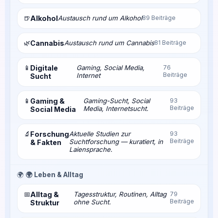
🍺
Alkohol
Austausch rund um Alkohol
89 Beiträge
🌿
Cannabis
Austausch rund um Cannabis
81 Beiträge
📱
Digitale
Gaming, Social Media,
76
Beiträge
Internet
Sucht
📱
Gaming &
Gaming-Sucht, Social
93
Beiträge
Media, Internetsucht.
Social Media
🔬
Forschung
Aktuelle Studien zur
93
Beiträge
Suchtforschung — kuratiert, in
& Fakten
Laiensprache.
🌍
🌍 Leben & Alltag
📅
Alltag &
Tagesstruktur, Routinen, Alltag
79
Beiträge
ohne Sucht.
Struktur