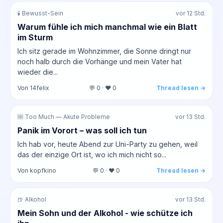
🕯️ Bewusst-Sein
vor 12 Std.
Warum fühle ich mich manchmal wie ein Blatt
im Sturm
Ich sitz gerade im Wohnzimmer, die Sonne dringt nur
noch halb durch die Vorhänge und mein Vater hat
wieder die...
Von 14felix
💬 0 · ❤️ 0
Thread lesen →
🆘 Too Much — Akute Probleme
vor 13 Std.
Panik im Vorort – was soll ich tun
Ich hab vor, heute Abend zur Uni-Party zu gehen, weil
das der einzige Ort ist, wo ich mich nicht so...
Von kopfkino
💬 0 · ❤️ 0
Thread lesen →
🍺 Alkohol
vor 13 Std.
Mein Sohn und der Alkohol - wie schütze ich