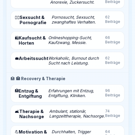
Beiträge
Anorexie, Zuckersucht.
Sexsucht &
Pornosucht, Sexsucht,
62
❤️‍🔥
Beiträge
zwanghaftes Verhalten.
Pornografie
Kaufsucht &
Onlineshopping-Sucht,
66
🛍️
Beiträge
Kaufzwang, Messie.
Horten
💼
Arbeitssucht
Workaholic, Burnout durch
62
Beiträge
Sucht nach Leistung.
🏥
🏥 Recovery & Therapie
🏥
Entzug &
Erfahrungen mit Entzug,
96
Beiträge
Entgiftung, Kliniken.
Entgiftung
Therapie &
Ambulant, stationär,
74
🛋️
Beiträge
Langzeittherapie, Nachsorge.
Nachsorge
💪
Motivation &
Durchhalten, Trigger
64