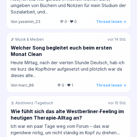
umgeben von Büchern und Notizen für mein Studium der
Sozialarbeit, und...
Von yasemin_23
💬 0 · ❤️ 0
Thread lesen →
🎵 Musik & Medien
vor 14 Std.
Welcher Song begleitet euch beim ersten
Monat Clean
Heute Mittag, nach der vierten Stunde Deutsch, hab ich
mir kurz die Kopfhörer aufgesetzt und plötzlich war da
dieses alte...
Von marc_86
💬 0 · ❤️ 1
Thread lesen →
📓 Abstinenz-Tagebuch
vor 15 Std.
Wie fühlt sich das alte Westberliner‑Feeling im
heutigen Therapie‑Alltag an?
Ich war ein paar Tage weg vom Forum – das war
irgendwie nötig, um nicht ständig im Kopf zu drehen....