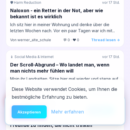
🛡️ Harm Reduction
vor 17 Std.
Naloxon - ein Retter in der Not, aber wie
bekannt ist es wirklich
Ich sitz hier in meiner Wohnung und denke über die
letzten Wochen nach. Vor ein paar Tagen war ich mit...
Von werner_alte_schule
💬 0 · ❤️ 0
Thread lesen →
📱 Social Media & Internet
vor 17 Std.
Der Scroll-Abgrund – Wo landet man, wenn
man nichts mehr fühlen will
Moin ihr Landratten. Sitze hier mal wieder und starre auf
den Bildschirm. Hab jetzt 34 Tage auf der Uhr, was...
Diese Website verwendet Cookies, um Ihnen die
Von dritter_anlauf
💬 0 · ❤️ 0
Thread lesen →
bestmögliche Erfahrung zu bieten.
🆘
Hilfe
App installieren
×
NeelixberliN auf dem Homescreen —
Anleitung
Mehr erfahren
💉 Opioide & Heroin
vor 18 Std.
Akzeptieren
wie eine echte App.
Warum fällt es mir immer noch so schwer,
Freunde zu finden, die nicht trinken