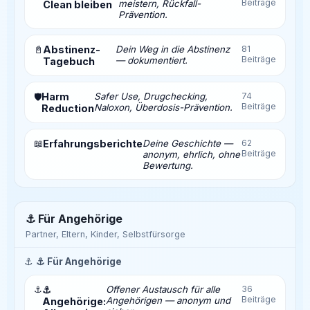
Beiträge
meistern, Rückfall-
Clean bleiben
Prävention.
📓
Abstinenz-
Dein Weg in die Abstinenz
81
Beiträge
— dokumentiert.
Tagebuch
Harm
Safer Use, Drugchecking,
74
🛡️
Beiträge
Naloxon, Überdosis-Prävention.
Reduction
📖
Erfahrungsberichte
Deine Geschichte —
62
Beiträge
anonym, ehrlich, ohne
Bewertung.
⚓ Für Angehörige
Partner, Eltern, Kinder, Selbstfürsorge
⚓
⚓ Für Angehörige
⚓
⚓
Offener Austausch für alle
36
Beiträge
Angehörigen — anonym und
Angehörige: