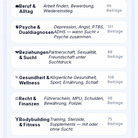
💼
Beruf &
Arbeit finden, Bewerbung,
96
Beiträge
Wiedereinstieg.
Alltag
🧠
Psyche &
Depression, Angst, PTBS,
101
Beiträge
ADHS — wenn Sucht +
Dualdiagnosen
Psyche zusammen.
💔
Beziehungen
Partnerschaft, Sexualität,
88
Beiträge
Freundschaft unter
& Sucht
Suchtdruck.
🏃
Gesundheit &
Körperliche Gesundheit,
108
Beiträge
Sport, Ernährung, Schlaf.
Wellness
⚖️
Recht &
Führerschein, MPU, Schulden,
98
Beiträge
Bewährung, Polizei.
Finanzen
Bodybuilding
Training, Steroide,
75
🏋️
Beiträge
Supplements — mit oder
& Fitness
ohne Sucht.