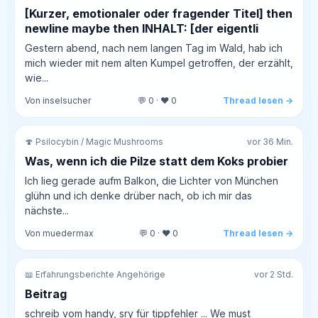
[Kurzer, emotionaler oder fragender Titel] then
newline maybe then INHALT: [der eigentli
Gestern abend, nach nem langen Tag im Wald, hab ich
mich wieder mit nem alten Kumpel getroffen, der erzählt,
wie...
Von inselsucher
💬 0 · ❤️ 0
Thread lesen →
🍄 Psilocybin / Magic Mushrooms
vor 36 Min.
Was, wenn ich die Pilze statt dem Koks probier
Ich lieg gerade aufm Balkon, die Lichter von München
glühn und ich denke drüber nach, ob ich mir das
nächste...
Von muedermax
💬 0 · ❤️ 0
Thread lesen →
📖 Erfahrungsberichte Angehörige
vor 2 Std.
Beitrag
schreib vom handy, sry für tippfehler ... We must