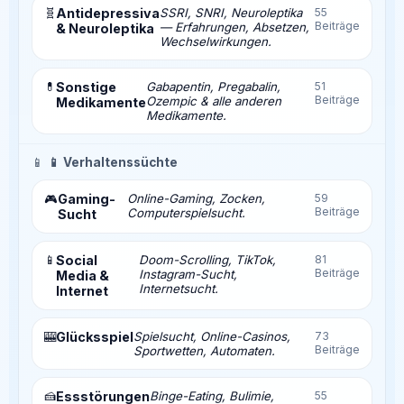
🧬
Antidepressiva
SSRI, SNRI, Neuroleptika
55
Beiträge
— Erfahrungen, Absetzen,
& Neuroleptika
Wechselwirkungen.
💊
Sonstige
Gabapentin, Pregabalin,
51
Beiträge
Ozempic & alle anderen
Medikamente
Medikamente.
📱
📱 Verhaltenssüchte
Gaming-
Online-Gaming, Zocken,
59
🎮
Beiträge
Computerspielsucht.
Sucht
📱
Social
Doom-Scrolling, TikTok,
81
Beiträge
Instagram-Sucht,
Media &
Internetsucht.
Internet
🎰
Glücksspiel
Spielsucht, Online-Casinos,
73
Beiträge
Sportwetten, Automaten.
🍰
Essstörungen
Binge-Eating, Bulimie,
55