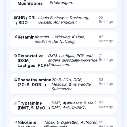
Erfahrungen.
Mushrooms
🧪
GHB / GBL
Liquid Ecstasy — Dosierung,
55
Beiträge
Qualität, Abhängigkeit.
/ BDO
🔬
Ketamin
Ketamin — Wirkung, K-Hole,
62
Beiträge
medizinische Nutzung.
🌀
Dissoziativa
DXM, Lachgas, PCP und
71
Beiträge
andere dissoziativ wirkende
(DXM,
Substanzen.
Lachgas, PCP)
🔮
Phenethylamine
2C-B, 2C-I, DOB,
53
Beiträge
Mescalin & verwandte
(2C-B, DOB...)
Substanzen.
🌌
Tryptamine
DMT, Ayahuasca, 5-MeO-
73
Beiträge
DMT, 4-AcO-DMT.
(DMT, 5-MeO...)
🚬
Nikotin &
Tabak, E-Zigaretten, Aufhören,
65
Beiträge
Nikotinersatz.