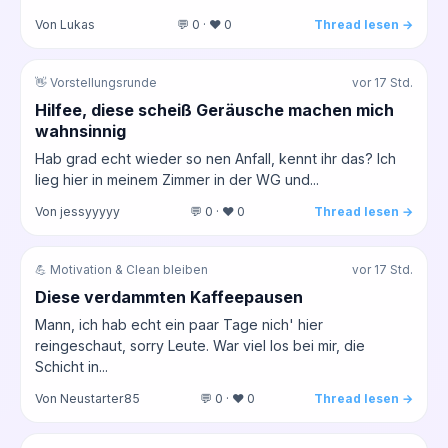
Von Lukas
💬 0 · ❤️ 0
Thread lesen →
👋 Vorstellungsrunde
vor 17 Std.
Hilfee, diese scheiß Geräusche machen mich
wahnsinnig
Hab grad echt wieder so nen Anfall, kennt ihr das? Ich
lieg hier in meinem Zimmer in der WG und...
Von jessyyyyy
💬 0 · ❤️ 0
Thread lesen →
💪 Motivation & Clean bleiben
vor 17 Std.
Diese verdammten Kaffeepausen
Mann, ich hab echt ein paar Tage nich' hier
reingeschaut, sorry Leute. War viel los bei mir, die
Schicht in...
Von Neustarter85
💬 0 · ❤️ 0
Thread lesen →