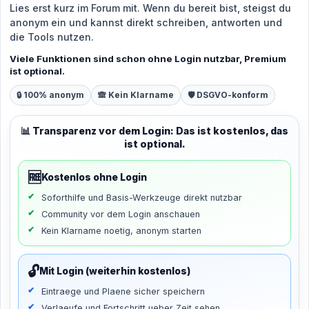
Lies erst kurz im Forum mit. Wenn du bereit bist, steigst du
anonym ein und kannst direkt schreiben, antworten und
die Tools nutzen.
Viele Funktionen sind schon ohne Login nutzbar, Premium
ist optional.
🔒 100% anonym
🙈 Kein Klarname
🛡️ DSGVO-konform
📊 Transparenz vor dem Login: Das ist kostenlos, das
ist optional.
🆓
Kostenlos ohne Login
Soforthilfe und Basis-Werkzeuge direkt nutzbar
Community vor dem Login anschauen
Kein Klarname noetig, anonym starten
🔓
Mit Login (weiterhin kostenlos)
Eintraege und Plaene sicher speichern
Verlaeufe und Fortschritt ueber Zeit sehen