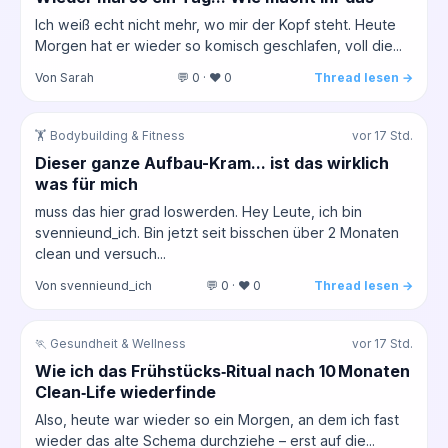
Ich weiß echt nicht mehr, wo mir der Kopf steht. Heute
Morgen hat er wieder so komisch geschlafen, voll die...
Von Sarah
💬 0 · ❤️ 0
Thread lesen →
🏋️ Bodybuilding & Fitness
vor 17 Std.
Dieser ganze Aufbau-Kram... ist das wirklich
was für mich
muss das hier grad loswerden. Hey Leute, ich bin
svennieund_ich. Bin jetzt seit bisschen über 2 Monaten
clean und versuch...
Von svennieund_ich
💬 0 · ❤️ 0
Thread lesen →
🏃 Gesundheit & Wellness
vor 17 Std.
Wie ich das Frühstücks‑Ritual nach 10 Monaten
Clean‑Life wiederfinde
Also, heute war wieder so ein Morgen, an dem ich fast
wieder das alte Schema durchziehe – erst auf die...