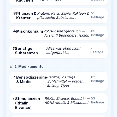
Rauchen
🌱
Pflanzen &
Kratom, Kava, Salvia, Kakteen &
51
Beiträge
pflanzliche Substanzen.
Kräuter
⚠️
Mischkonsum
Polysubstanzgebrauch —
69
Beiträge
Vorsicht! Besonders riskant.
Sonstige
Alles was oben nicht
78
❓
Beiträge
aufgeführt ist.
Substanzen
💉
💉 Medikamente
💊
Benzodiazepine
Benzos, Z-Drugs,
82
Beiträge
Schlafmittel — Fragen,
& Medis
Entzug, Tipps.
Stimulanzien
Ritalin, Elvanse, Ephedrin —
53
⚡
Beiträge
ADHS-Medis & Missbrauch.
(Ritalin,
Elvanse)