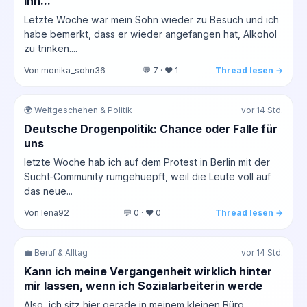
ihn...
Letzte Woche war mein Sohn wieder zu Besuch und ich
habe bemerkt, dass er wieder angefangen hat, Alkohol
zu trinken....
Von monika_sohn36
💬 7 · ❤️ 1
Thread lesen →
🌍 Weltgeschehen & Politik
vor 14 Std.
Deutsche Drogenpolitik: Chance oder Falle für
uns
letzte Woche hab ich auf dem Protest in Berlin mit der
Sucht‑Community rumgehuepft, weil die Leute voll auf
das neue...
Von lena92
💬 0 · ❤️ 0
Thread lesen →
💼 Beruf & Alltag
vor 14 Std.
Kann ich meine Vergangenheit wirklich hinter
mir lassen, wenn ich Sozialarbeiterin werde
Also, ich sitz hier gerade in meinem kleinen Büro,