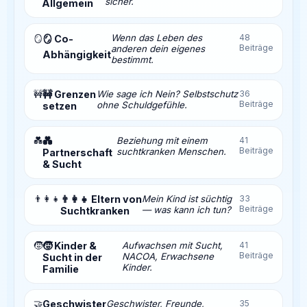
sicher.
Allgemein
Wenn das Leben des
48
🪞
🪞 Co-
Beiträge
anderen dein eigenes
Abhängigkeit
bestimmt.
🚧
🚧 Grenzen
Wie sage ich Nein? Selbstschutz
36
Beiträge
ohne Schuldgefühle.
setzen
💑
💑
Beziehung mit einem
41
Beiträge
suchtkranken Menschen.
Partnerschaft
& Sucht
👨‍👩‍👧
👨‍👩‍👧 Eltern von
Mein Kind ist süchtig
33
Beiträge
— was kann ich tun?
Suchtkranken
🧒
🧒 Kinder &
Aufwachsen mit Sucht,
41
Beiträge
NACOA, Erwachsene
Sucht in der
Kinder.
Familie
🤝
Geschwister
Geschwister, Freunde,
35