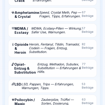
Erfahrungen.
Crack
💎
Amphetamine
Speed, Crystal Meth, Pep —
67
Beiträge
Fragen, Tipps, Erfahrungen.
& Crystal
💜
MDMA /
MDMA, Ecstasy-Pillen — Wirkung,
57
Beiträge
Safer Use, Warnungen.
Ecstasy
💉
Opioide
Heroin, Fentanyl, Tilidin, Tramadol,
82
Beiträge
Codein — Fragen, Entzug,
&
Substitution.
Heroin
Opiat-
Entzug, Methadon, Subutex,
77
🔓
Beiträge
Substitution — Erfahrungen &
Entzug &
Hilfe.
Substitution
🌈
LSD
LSD, Pappen, Trips — Erfahrungen,
53
Beiträge
Warnungen, Tipps.
🍄
Psilocybin /
Zauberpilze, Trüffel —
63
Beiträge
Sorten, Dosierung,
Magic