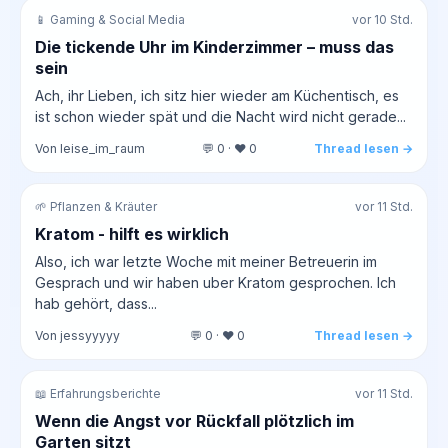
📱 Gaming & Social Media
vor 10 Std.
Die tickende Uhr im Kinderzimmer – muss das
sein
Ach, ihr Lieben, ich sitz hier wieder am Küchentisch, es
ist schon wieder spät und die Nacht wird nicht gerade...
Von leise_im_raum
💬 0 · ❤️ 0
Thread lesen →
🌱 Pflanzen & Kräuter
vor 11 Std.
Kratom - hilft es wirklich
Also, ich war letzte Woche mit meiner Betreuerin im
Gesprach und wir haben uber Kratom gesprochen. Ich
hab gehört, dass...
Von jessyyyyy
💬 0 · ❤️ 0
Thread lesen →
📖 Erfahrungsberichte
vor 11 Std.
Wenn die Angst vor Rückfall plötzlich im
Garten sitzt