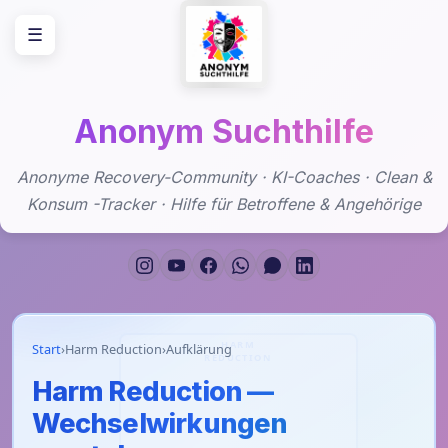
Zum
☰
Inhalt
springen
Anonym Suchthilfe
Anonyme Recovery-Community · KI-Coaches · Clean &
Konsum -Tracker · Hilfe für Betroffene & Angehörige
Start
›
Harm Reduction
›
Aufklärung
Harm Reduction —
Wechselwirkungen