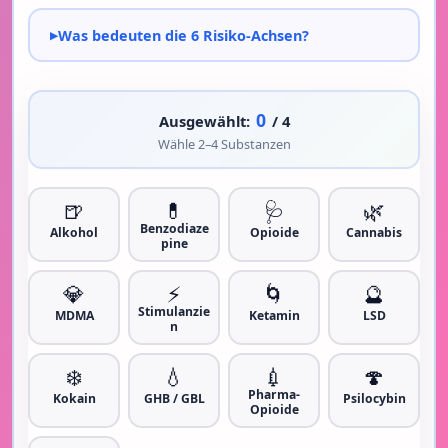
Was bedeuten die 6 Risiko-Achsen?
0
Ausgewählt:
/ 4
Wähle 2–4 Substanzen
🍺
💊
🩺
🌿
Benzodiaze
Alkohol
Opioide
Cannabis
pine
💎
⚡
🌀
🔮
Stimulanzie
MDMA
Ketamin
LSD
n
❄️
💧
💉
🍄
Pharma-
Kokain
GHB / GBL
Psilocybin
Opioide