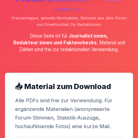
suchthilfe.de
Pressemappe, aktuelle Kennzahlen, Stimmen aus dem Forum
und Direktkontakt für Redaktionen.
Diese Seite ist für
Journalist:innen,
Redakteur:innen und Faktenchecks
. Material und
Zahlen sind frei zur redaktionellen Verwendung.
📥 Material zum Download
Alle PDFs sind frei zur Verwendung. Für
ergänzende Materialien (anonymisierte
Forum-Stimmen, Statistik-Auszüge,
hochauflösende Fotos) eine kurze Mail.