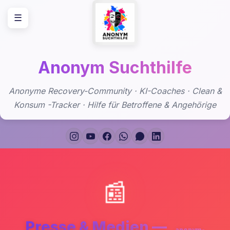
Zum
☰
Inhalt
springen
Anonym Suchthilfe
Anonyme Recovery-Community · KI-Coaches · Clean &
Konsum -Tracker · Hilfe für Betroffene & Angehörige
📰
Presse & Medien —
anonym-