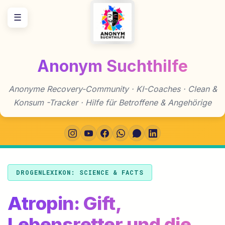
Zum
☰
Inhalt
springen
Anonym Suchthilfe
Anonyme Recovery-Community · KI-Coaches · Clean &
Konsum -Tracker · Hilfe für Betroffene & Angehörige
DROGENLEXIKON: SCIENCE & FACTS
Atropin: Gift,
Lebensretter und die