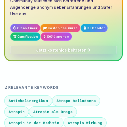
Community tauschen sich Betroffene und
Angehoerige anonym ueber Erfahrungen und Safer
Use aus.
⏱️ Clean Timer
🎓 Kostenlose Kurse
🤖 KI-Berater
🏆 Gamification
🔒 100% anonym
Jetzt kostenlos beitreten
🔬
RELEVANTE KEYWORDS
Anticholinergikum
Atropa belladonna
Atropin
Atropin als Droge
Atropin in der Medizin
Atropin Wirkung