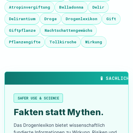
Atropinvergiftung
Belladonna
Delir
Delirantium
Droge
Drogenlexikon
Gift
Giftpflanze
Nachtschattengewächs
Pflanzengifte
Tollkirsche
Wirkung
🧪 SACHLICHE 
SAFER USE & SCIENCE
Fakten statt Mythen.
Das Drogenlexikon bietet wissenschaftlich
fundierte Informationen zu Wirkung, Risiken und