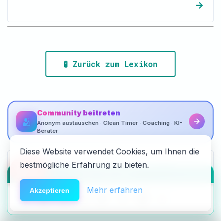
→
🧪 Zurück zum Lexikon
Community beitreten
🫂
Anonym austauschen · Clean Timer · Coaching · KI-
Berater
Diese Website verwendet Cookies, um Ihnen die
bestmögliche Erfahrung zu bieten.
🆘
Hilfe
HACK DEN ALGO ⚡️
LinkedIn
Instagram
Mehr erfahren
Akzeptieren
Connect
@anonym_suchthilfe