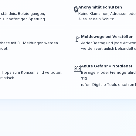
Anonymität schützen
🔒
rständnis. Beleidigungen,
Keine Klarnamen, Adressen oder 
 zur sofortigen Sperrung.
Alias ist dein Schutz.
Meldewege bei Verstößen
🚩
 Inhalte mit 3+ Meldungen werden
Jeder Beitrag und jede Antwor
ndet.
werden vertraulich behandelt u
Akute Gefahr = Notdienst
🆘
er Tipps zum Konsum sind verboten.
Bei Eigen- oder Fremdgefährd
omatisch.
112
rufen. Digitale Tools ersetzen