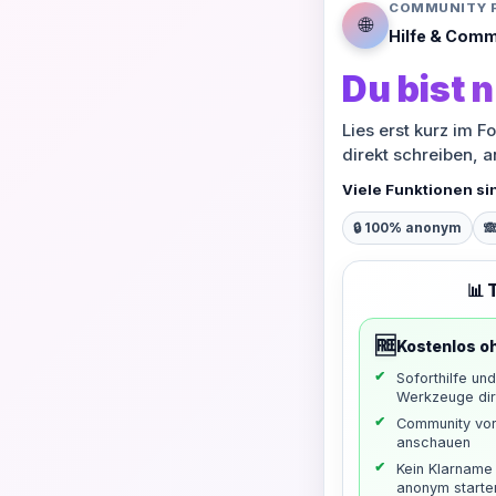
COMMUNITY 
🌐
Hilfe & Comm
Du bist n
Lies erst kurz im F
direkt schreiben, 
Viele Funktionen si
🔒 100% anonym

📊 
🆓
Kostenlos o
Soforthilfe un
Werkzeuge dir
Community vo
anschauen
Kein Klarname 
anonym starte