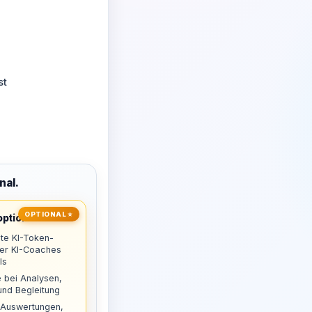
st
nal.
OPTIONAL ⭐
ptional
te KI-Token-
uer KI-Coaches
ls
 bei Analysen,
nd Begleitung
 Auswertungen,