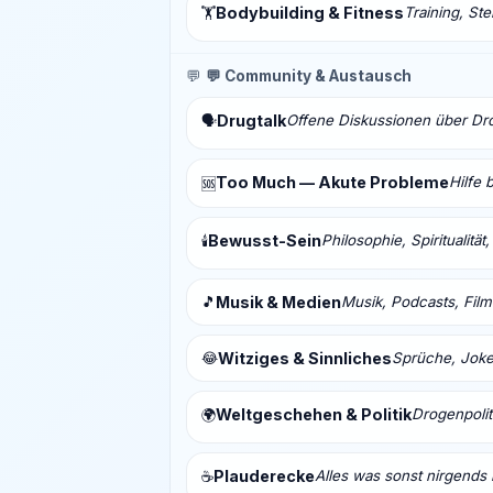
Bodybuilding & Fitness
Training, St
🏋️
💬
💬 Community & Austausch
Drugtalk
Offene Diskussionen über Drog
🗣️
Too Much — Akute Probleme
Hilfe 
🆘
Bewusst-Sein
Philosophie, Spiritualitä
🕯️
🎵
Musik & Medien
Musik, Podcasts, Fil
😂
Witziges & Sinnliches
Sprüche, Joke
Weltgeschehen & Politik
Drogenpolit
🌍
Plauderecke
Alles was sonst nirgends 
☕