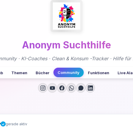
Anonym Suchthilfe
nity · KI-Coaches · Clean & Konsum -Tracker · Hilfe für 
Community
ub
Themen
Bücher
Funktionen
Live Al
y
gerade aktiv
✓