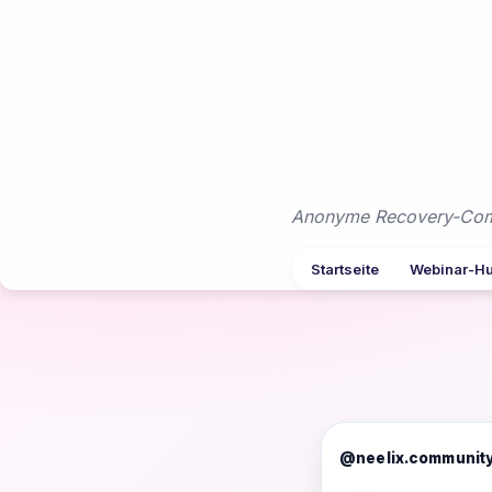
Zum
Inhalt
springen
Anonyme Recovery-Commu
Startseite
Webinar-H
@neelix.communit