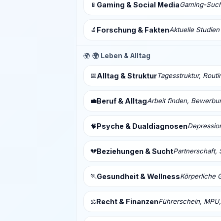
📱
Gaming & Social Media
Gaming-Sucht
🔬
Forschung & Fakten
Aktuelle Studien
🌍
🌍 Leben & Alltag
📅
Alltag & Struktur
Tagesstruktur, Routi
💼
Beruf & Alltag
Arbeit finden, Bewerbu
🧠
Psyche & Dualdiagnosen
Depressio
💔
Beziehungen & Sucht
Partnerschaft, 
🏃
Gesundheit & Wellness
Körperliche 
⚖️
Recht & Finanzen
Führerschein, MPU,