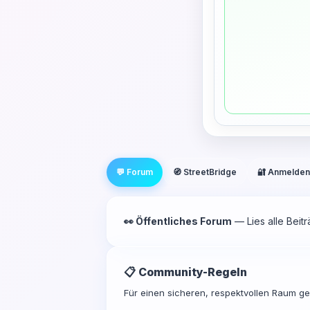
💬 Forum
🧭 StreetBridge
🔐 Anmelden
👀 Öffentliches Forum
— Lies alle Beit
📋 Community-Regeln
Für einen sicheren, respektvollen Raum gel