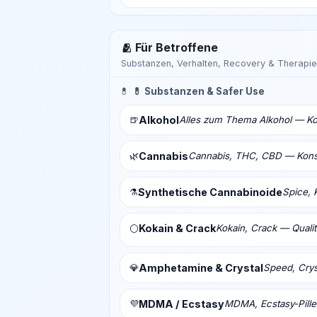
🫂 Für Betroffene
Substanzen, Verhalten, Recovery & Therapie
💊
💊 Substanzen & Safer Use
🍺
Alkohol
Alles zum Thema Alkohol — Ko
🌿
Cannabis
Cannabis, THC, CBD — Konsu
⚗️
Synthetische Cannabinoide
Spice, 
Kokain & Crack
Kokain, Crack — Qualit
⚪
💎
Amphetamine & Crystal
Speed, Crys
💜
MDMA / Ecstasy
MDMA, Ecstasy-Pill