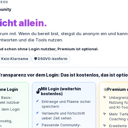
FEED
unity
icht allein.
orum mit. Wenn du bereit bist, steigst du anonym ein und kann
antworten und die Tools nutzen.
nd schon ohne Login nutzbar, Premium ist optional.
 Kein Klarname
🛡️ DSGVO-konform
Transparenz vor dem Login: Das ist kostenlos, das ist optio
⭐
Mit Login (weiterhin
hne Login
Premium o
🔓
kostenlos)
d Basis-
Unbegrenz
Eintraege und Plaene sicher
ekt nutzbar
Nutzung f
speichern
und KI-Too
r dem Login
Verlaeufe und Fortschritt
Mehr Tiefe
ueber Zeit sehen
Coaching u
noetig,
Passende Community-
n
Erweiterte