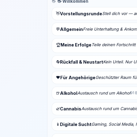
👋
👋 Willkommen
👋
Vorstellungsrunde
Stell dich vor — 
💬
Allgemein
Freie Unterhaltung & Anko
Meine Erfolge
Teile deinen Fortschrit
🏆
🔄
Rückfall & Neustart
Kein Urteil. Nur 
❤️
Für Angehörige
Geschützter Raum für
🍺
Alkohol
Austausch rund um Alkohol
91 
🌿
Cannabis
Austausch rund um Cannabi
📱
Digitale Sucht
Gaming, Social Media, I