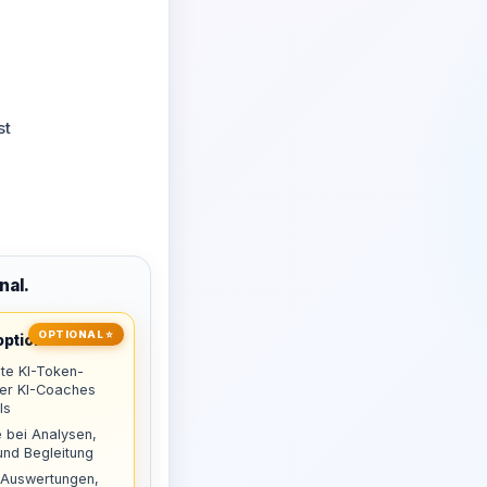
st
nal.
OPTIONAL ⭐
ptional
te KI-Token-
uer KI-Coaches
ls
 bei Analysen,
nd Begleitung
 Auswertungen,