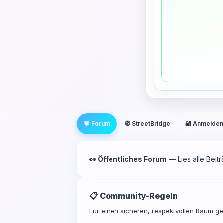
💬 Forum
🧭 StreetBridge
🔐 Anmelden
👀 Öffentliches Forum
— Lies alle Beit
📋 Community-Regeln
Für einen sicheren, respektvollen Raum gel