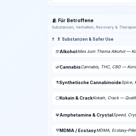
🫂 Für Betroffene
Substanzen, Verhalten, Recovery & Therapie
💊
💊 Substanzen & Safer Use
🍺
Alkohol
Alles zum Thema Alkohol — Ko
🌿
Cannabis
Cannabis, THC, CBD — Konsu
⚗️
Synthetische Cannabinoide
Spice, 
Kokain & Crack
Kokain, Crack — Qualit
⚪
💎
Amphetamine & Crystal
Speed, Crys
💜
MDMA / Ecstasy
MDMA, Ecstasy-Pill