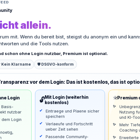
FEED
unity
icht allein.
orum mit. Wenn du bereit bist, steigst du anonym ein und kann
antworten und die Tools nutzen.
nd schon ohne Login nutzbar, Premium ist optional.
 Kein Klarname
🛡️ DSGVO-konform
Transparenz vor dem Login: Das ist kostenlos, das ist optio
⭐
Mit Login (weiterhin
hne Login
Premium o
🔓
kostenlos)
d Basis-
Unbegrenz
Eintraege und Plaene sicher
ekt nutzbar
Nutzung f
speichern
und KI-Too
r dem Login
Verlaeufe und Fortschritt
Mehr Tiefe
ueber Zeit sehen
Coaching u
noetig,
Passende Community-
n
Erweiterte