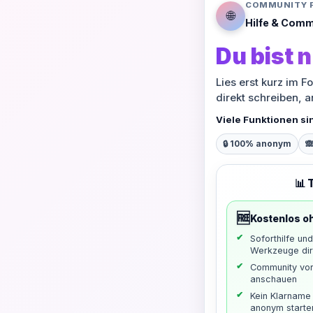
COMMUNITY 
🌐
Hilfe & Comm
Du bist n
Lies erst kurz im F
direkt schreiben, 
Viele Funktionen si
🔒 100% anonym

📊 
🆓
Kostenlos o
Soforthilfe un
Werkzeuge dir
Community vo
anschauen
Kein Klarname 
anonym starte