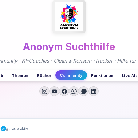
Anonym Suchthilfe
nity · KI-Coaches · Clean & Konsum -Tracker · Hilfe für 
Community
ub
Themen
Bücher
Funktionen
Live Al
y
gerade aktiv
✓