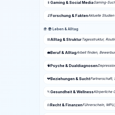
📱
Gaming & Social Media
Gaming-Sucht
🔬
Forschung & Fakten
Aktuelle Studien
🌍
🌍 Leben & Alltag
📅
Alltag & Struktur
Tagesstruktur, Routi
💼
Beruf & Alltag
Arbeit finden, Bewerbu
🧠
Psyche & Dualdiagnosen
Depressio
💔
Beziehungen & Sucht
Partnerschaft, 
🏃
Gesundheit & Wellness
Körperliche 
⚖️
Recht & Finanzen
Führerschein, MPU,