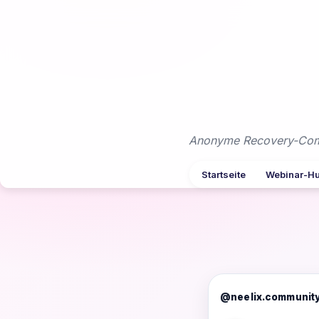
Zum
Inhalt
springen
Anonyme Recovery-Commu
Startseite
Webinar-H
@neelix.communit