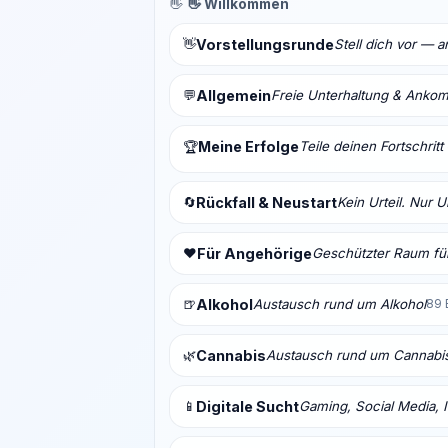
👋
👋 Willkommen
👋
Vorstellungsrunde
Stell dich vor — 
💬
Allgemein
Freie Unterhaltung & Anko
Meine Erfolge
Teile deinen Fortschrit
🏆
🔄
Rückfall & Neustart
Kein Urteil. Nur 
❤️
Für Angehörige
Geschützter Raum für
🍺
Alkohol
Austausch rund um Alkohol
89 
🌿
Cannabis
Austausch rund um Cannabi
📱
Digitale Sucht
Gaming, Social Media, I