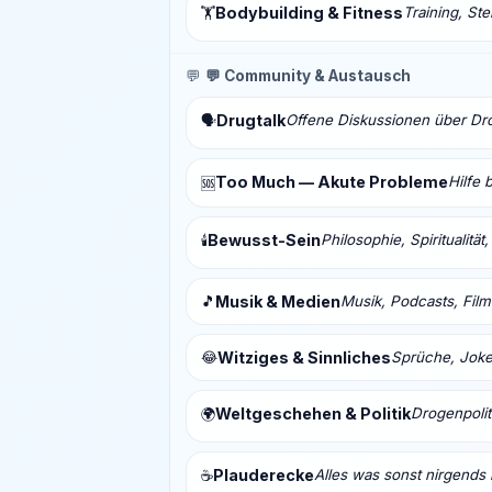
Bodybuilding & Fitness
Training, St
🏋️
💬
💬 Community & Austausch
Drugtalk
Offene Diskussionen über Drog
🗣️
Too Much — Akute Probleme
Hilfe 
🆘
Bewusst-Sein
Philosophie, Spiritualitä
🕯️
🎵
Musik & Medien
Musik, Podcasts, Fil
😂
Witziges & Sinnliches
Sprüche, Joke
Weltgeschehen & Politik
Drogenpolit
🌍
Plauderecke
Alles was sonst nirgends 
☕