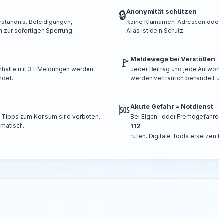
Anonymität schützen
🔒
rständnis. Beleidigungen,
Keine Klarnamen, Adressen oder 
 zur sofortigen Sperrung.
Alias ist dein Schutz.
Meldewege bei Verstößen
🚩
 Inhalte mit 3+ Meldungen werden
Jeder Beitrag und jede Antwor
ndet.
werden vertraulich behandelt u
Akute Gefahr = Notdienst
🆘
er Tipps zum Konsum sind verboten.
Bei Eigen- oder Fremdgefährd
omatisch.
112
rufen. Digitale Tools ersetzen