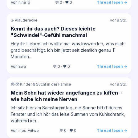
Von nina_b
💬 0 · ❤️ 0
Thread lesen →
☕ Plauderecke
vor 8 Std.
Kennt ihr das auch? Dieses leichte
"Schwindel"-Gefühl manchmal
Hey ihr Lieben, ich wollte mal was loswerden, was mich
grad beschäftigt. Ich bin jetzt seit ziemlich genau 11
Monaten...
Von Ewa
💬 0 · ❤️ 0
Thread lesen →
🧒 🧒 Kinder & Sucht in der Familie
vor 8 Std.
Mein Sohn hat wieder angefangen zu kiffen –
wie halte ich meine Nerven
Ich sitz hier am Samstagmittag, die Sonne blitzt durchs
Fenster und ich hör das leise Summen vom Kuhlschrank,
während ich...
Von ines_witwe
💬 0 · ❤️ 0
Thread lesen →