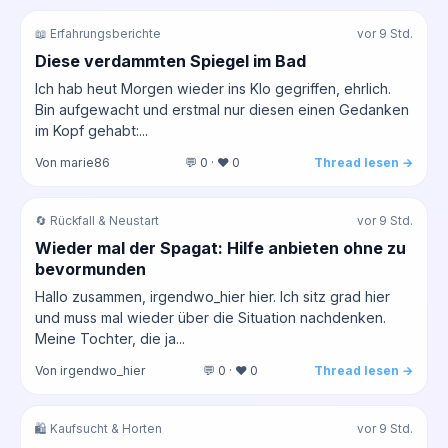
📖 Erfahrungsberichte
vor 9 Std.
Diese verdammten Spiegel im Bad
Ich hab heut Morgen wieder ins Klo gegriffen, ehrlich.
Bin aufgewacht und erstmal nur diesen einen Gedanken
im Kopf gehabt:...
Von marie86
💬 0 · ❤️ 0
Thread lesen →
🔄 Rückfall & Neustart
vor 9 Std.
Wieder mal der Spagat: Hilfe anbieten ohne zu
bevormunden
Hallo zusammen, irgendwo_hier hier. Ich sitz grad hier
und muss mal wieder über die Situation nachdenken.
Meine Tochter, die ja...
Von irgendwo_hier
💬 0 · ❤️ 0
Thread lesen →
🛍️ Kaufsucht & Horten
vor 9 Std.