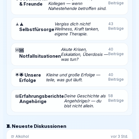
Beiträge
Kollegen — wenn
& Freunde
Nahestehende betroffen sind.
🧘
🧘
Vergiss dich nicht!
43
Beiträge
Wellness, Kraft tanken,
Selbstfürsorge
eigene Therapie.
Akute Krisen,
40
🆘
🆘
Beiträge
Eskalation, Überdosis —
Notfallsituationen
was tun?
🌟
🌟 Unsere
Kleine und große Erfolge —
40
Beiträge
teile, was gut läuft.
Erfolge
📖
Erfahrungsberichte
Deine Geschichte als
58
Beiträge
Angehörige/r — du
Angehörige
bist nicht allein.
🧵 Neueste Diskussionen
🍺 Alkohol
vor 3 Std.