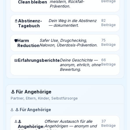
Beiträge
meistern, Rückfall-
Clean bleiben
Prävention.
📓
Abstinenz-
Dein Weg in die Abstinenz
82
Beiträge
— dokumentiert.
Tagebuch
Harm
Safer Use, Drugchecking,
75
🛡️
Beiträge
Naloxon, Überdosis-Prävention.
Reduction
📖
Erfahrungsberichte
Deine Geschichte —
66
Beiträge
anonym, ehrlich, ohne
Bewertung.
⚓ Für Angehörige
Partner, Eltern, Kinder, Selbstfürsorge
⚓
⚓ Für Angehörige
⚓
⚓
Offener Austausch für alle
37
Beiträge
Angehörigen — anonym und
Angehörige: