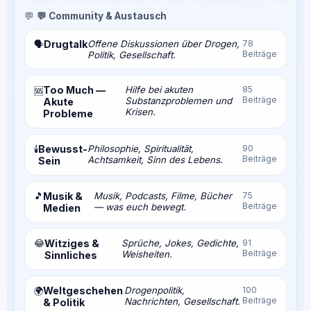
💬
💬 Community & Austausch
Drugtalk
Offene Diskussionen über Drogen,
78
🗣️
Beiträge
Politik, Gesellschaft.
Too Much —
Hilfe bei akuten
85
🆘
Beiträge
Substanzproblemen und
Akute
Krisen.
Probleme
Bewusst-
Philosophie, Spiritualität,
90
🕯️
Beiträge
Achtsamkeit, Sinn des Lebens.
Sein
🎵
Musik &
Musik, Podcasts, Filme, Bücher
75
Beiträge
— was euch bewegt.
Medien
😂
Witziges &
Sprüche, Jokes, Gedichte,
91
Beiträge
Weisheiten.
Sinnliches
Weltgeschehen
Drogenpolitik,
100
🌍
Beiträge
Nachrichten, Gesellschaft.
& Politik