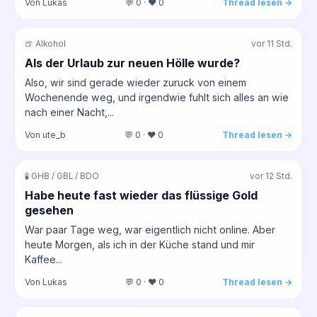
Von Lukas
💬 0 · ❤️ 0
Thread lesen →
🍺 Alkohol
vor 11 Std.
Als der Urlaub zur neuen Hölle wurde?
Also, wir sind gerade wieder zuruck von einem
Wochenende weg, und irgendwie fuhlt sich alles an wie
nach einer Nacht,...
Von ute_b
💬 0 · ❤️ 0
Thread lesen →
🧪 GHB / GBL / BDO
vor 12 Std.
Habe heute fast wieder das flüssige Gold
gesehen
War paar Tage weg, war eigentlich nicht online. Aber
heute Morgen, als ich in der Küche stand und mir
Kaffee...
Von Lukas
💬 0 · ❤️ 0
Thread lesen →