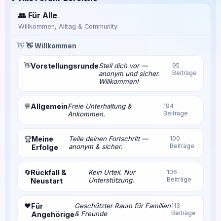
👥 Für Alle
Willkommen, Alltag & Community
👋
👋 Willkommen
👋
Vorstellungsrunde
Stell dich vor —
95
Beiträge
anonym und sicher.
Willkommen!
💬
Allgemein
Freie Unterhaltung &
194
Beiträge
Ankommen.
Meine
Teile deinen Fortschritt —
100
🏆
Beiträge
anonym & sicher.
Erfolge
🔄
Rückfall &
Kein Urteil. Nur
106
Beiträge
Unterstützung.
Neustart
❤️
Für
Geschützter Raum für Familien
113
Beiträge
& Freunde
Angehörige