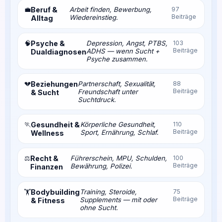
💼
Beruf &
Arbeit finden, Bewerbung,
97
Beiträge
Wiedereinstieg.
Alltag
🧠
Psyche &
Depression, Angst, PTBS,
103
Beiträge
ADHS — wenn Sucht +
Dualdiagnosen
Psyche zusammen.
💔
Beziehungen
Partnerschaft, Sexualität,
88
Beiträge
Freundschaft unter
& Sucht
Suchtdruck.
🏃
Gesundheit &
Körperliche Gesundheit,
110
Beiträge
Sport, Ernährung, Schlaf.
Wellness
⚖️
Recht &
Führerschein, MPU, Schulden,
100
Beiträge
Bewährung, Polizei.
Finanzen
Bodybuilding
Training, Steroide,
75
🏋️
Beiträge
Supplements — mit oder
& Fitness
ohne Sucht.