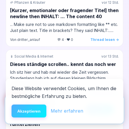
🌱 Pflanzen & Kräuter
vor 12 Std.
[Kurzer, emotionaler oder fragender Titel] then
newline then INHALT: ... The content 40
... Make sure not to use markdown formatting like ** etc.
Just plain text. Title in brackets? They said INHALT:......
Von dritter_anlauf
💬 4 · ❤️ 0
Thread lesen →
📱 Social Media & Internet
vor 13 Std.
Dieses ständige scrollen.. kennt das noch wer
Ich sitz hier und hab mal wieder die Zeit vergessen.
Stundenlang hab ich auf diesen kleinen Bildschirm
gestarrt, erst TikTok,...
Diese Website verwendet Cookies, um Ihnen die
Von dritteReihe
💬 0 · ❤️ 0
Thread lesen →
bestmögliche Erfahrung zu bieten.
🆘
Hilfe
App installieren
×
NeelixberliN auf dem Homescreen —
Anleitung
Mehr erfahren
📱 Digitale Sucht
vor 14 Std.
Akzeptieren
wie eine echte App.
Wenn die Reels dich nachts wieder
runterziehen