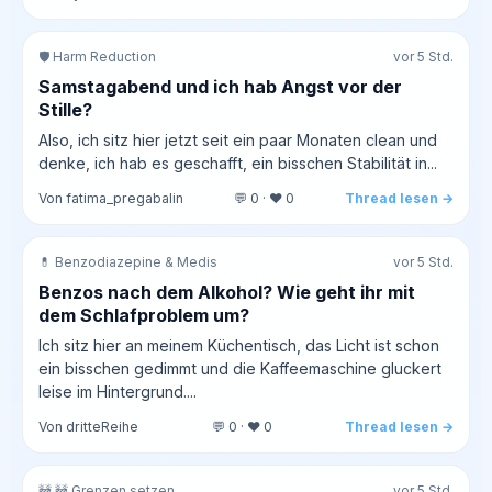
🛡️ Harm Reduction
vor 5 Std.
Samstagabend und ich hab Angst vor der
Stille?
Also, ich sitz hier jetzt seit ein paar Monaten clean und
denke, ich hab es geschafft, ein bisschen Stabilität in...
Von fatima_pregabalin
💬 0 · ❤️ 0
Thread lesen →
💊 Benzodiazepine & Medis
vor 5 Std.
Benzos nach dem Alkohol? Wie geht ihr mit
dem Schlafproblem um?
Ich sitz hier an meinem Küchentisch, das Licht ist schon
ein bisschen gedimmt und die Kaffeemaschine gluckert
leise im Hintergrund....
Von dritteReihe
💬 0 · ❤️ 0
Thread lesen →
🚧 🚧 Grenzen setzen
vor 5 Std.