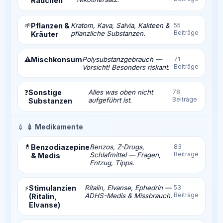
Rauchen
🌱
Pflanzen &
Kratom, Kava, Salvia, Kakteen &
55
Beiträge
pflanzliche Substanzen.
Kräuter
⚠️
Mischkonsum
Polysubstanzgebrauch —
71
Beiträge
Vorsicht! Besonders riskant.
Sonstige
Alles was oben nicht
78
❓
Beiträge
aufgeführt ist.
Substanzen
💉
💉 Medikamente
💊
Benzodiazepine
Benzos, Z-Drugs,
83
Beiträge
Schlafmittel — Fragen,
& Medis
Entzug, Tipps.
Stimulanzien
Ritalin, Elvanse, Ephedrin —
53
⚡
Beiträge
ADHS-Medis & Missbrauch.
(Ritalin,
Elvanse)