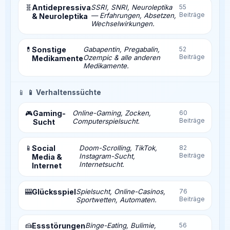
🧬
Antidepressiva
SSRI, SNRI, Neuroleptika
55
Beiträge
— Erfahrungen, Absetzen,
& Neuroleptika
Wechselwirkungen.
💊
Sonstige
Gabapentin, Pregabalin,
52
Beiträge
Ozempic & alle anderen
Medikamente
Medikamente.
📱
📱 Verhaltenssüchte
Gaming-
Online-Gaming, Zocken,
60
🎮
Beiträge
Computerspielsucht.
Sucht
📱
Social
Doom-Scrolling, TikTok,
82
Beiträge
Instagram-Sucht,
Media &
Internetsucht.
Internet
🎰
Glücksspiel
Spielsucht, Online-Casinos,
76
Beiträge
Sportwetten, Automaten.
🍰
Essstörungen
Binge-Eating, Bulimie,
56