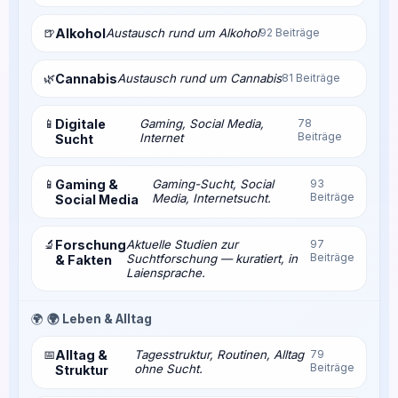
🍺
Alkohol
Austausch rund um Alkohol
92 Beiträge
🌿
Cannabis
Austausch rund um Cannabis
81 Beiträge
📱
Digitale
Gaming, Social Media,
78
Beiträge
Internet
Sucht
📱
Gaming &
Gaming-Sucht, Social
93
Beiträge
Media, Internetsucht.
Social Media
🔬
Forschung
Aktuelle Studien zur
97
Beiträge
Suchtforschung — kuratiert, in
& Fakten
Laiensprache.
🌍
🌍 Leben & Alltag
📅
Alltag &
Tagesstruktur, Routinen, Alltag
79
Beiträge
ohne Sucht.
Struktur