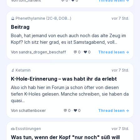
Von tom_haftent
💬 0 · ❤️ 0
Thread lesen →
🔮 Phenethylamine (2C-B, DOB...)
vor 7 Std.
Beitrag
Boah, hat jemand von euch auch noch das alte Zeug im
Kopf? Ich sitz hier grad, es ist Samstagabend, voll...
Von sandra_drogen_beschaff
💬 0 · ❤️ 0
Thread lesen →
🔬 Ketamin
vor 7 Std.
K-Hole-Erinnerung – was habt ihr da erlebt
Also ich hab hier im Forum ja schon öfter von diesen
tiefen K-Holes gelesen. Manche schreiben, sie haben da
quasi...
Von schattenboxer
💬 0 · ❤️ 0
Thread lesen →
🍰 Essstörungen
vor 7 Std.
Was tun, wenn der Kopf "nur noch" süß will