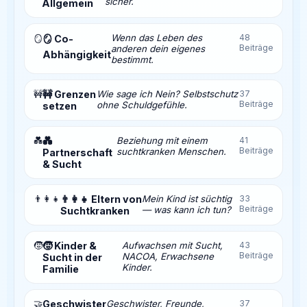
sicher.
Allgemein
Wenn das Leben des
48
🪞
🪞 Co-
Beiträge
anderen dein eigenes
Abhängigkeit
bestimmt.
🚧
🚧 Grenzen
Wie sage ich Nein? Selbstschutz
37
Beiträge
ohne Schuldgefühle.
setzen
💑
💑
Beziehung mit einem
41
Beiträge
suchtkranken Menschen.
Partnerschaft
& Sucht
👨‍👩‍👧
👨‍👩‍👧 Eltern von
Mein Kind ist süchtig
33
Beiträge
— was kann ich tun?
Suchtkranken
🧒
🧒 Kinder &
Aufwachsen mit Sucht,
43
Beiträge
NACOA, Erwachsene
Sucht in der
Kinder.
Familie
🤝
Geschwister
Geschwister, Freunde,
37