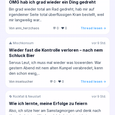
OMG hab ich grad wieder ein Ding gedreht
Bin grad wieder total am Rad gedreht, hab mir auf
irgendeiner Seite total überflüssigen Kram bestellt, weil
mir langweilig war...
Von anni_herzchaos
💬 0 · ❤️ 0
Thread lesen →
⚠️ Mischkonsum
vor 9 Std.
Wieder fast die Kontrolle verloren – nach nem
Schluck Bier
Servus Leut, ich muss mal wieder was loswerden. War
gestern Abend mit nem alten Kumpel verabredet, kenn
den schon ewig,...
Von inselsucher
💬 0 · ❤️ 0
Thread lesen →
🔄 Rückfall & Neustart
vor 9 Std.
Wie ich lernte, meine Erfolge zu feiern
Also, ich sitze hier am Samstagmorgen und denk nach