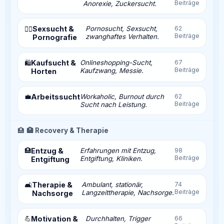
Beiträge
Anorexie, Zuckersucht.
Sexsucht &
Pornosucht, Sexsucht,
62
❤️‍🔥
Beiträge
zwanghaftes Verhalten.
Pornografie
Kaufsucht &
Onlineshopping-Sucht,
67
🛍️
Beiträge
Kaufzwang, Messie.
Horten
💼
Arbeitssucht
Workaholic, Burnout durch
62
Beiträge
Sucht nach Leistung.
🏥
🏥 Recovery & Therapie
🏥
Entzug &
Erfahrungen mit Entzug,
98
Beiträge
Entgiftung, Kliniken.
Entgiftung
Therapie &
Ambulant, stationär,
74
🛋️
Beiträge
Langzeittherapie, Nachsorge.
Nachsorge
💪
Motivation &
Durchhalten, Trigger
66