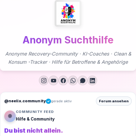
Zum
Inhalt
springen
Anonym Suchthilfe
Anonyme Recovery-Community · KI-Coaches · Clean &
Konsum -Tracker · Hilfe für Betroffene & Angehörige
@neelix.community
gerade aktiv
Forum ansehen
✓
COMMUNITY FEED
🌐
Hilfe & Community
Du bist nicht allein.