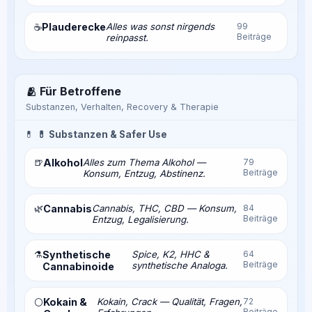
Plauderecke
Alles was sonst nirgends
99
☕
Beiträge
reinpasst.
🫂 Für Betroffene
Substanzen, Verhalten, Recovery & Therapie
💊
💊 Substanzen & Safer Use
🍺
Alkohol
Alles zum Thema Alkohol —
79
Beiträge
Konsum, Entzug, Abstinenz.
🌿
Cannabis
Cannabis, THC, CBD — Konsum,
84
Beiträge
Entzug, Legalisierung.
⚗️
Synthetische
Spice, K2, HHC &
64
Beiträge
synthetische Analoga.
Cannabinoide
Kokain &
Kokain, Crack — Qualität, Fragen,
72
⚪
Beiträge