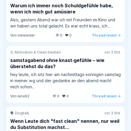
Warum ich immer noch Schuldgefühle habe,
wenn ich mich gut amüsiere
Also, gestern Abend war ich mit Freunden im Kino und
wir haben uns total gelacht. Es war echt krass, ich...
Von niewieder
💬 0 · ❤️ 0
Thread lesen →
💪 Motivation & Clean bleiben
vor 3 Std.
samstagabend ohne knast‑gefühle – wie
überstehst du das?
hey leute, ich sitz hier am nachmittags‑sonnigen samstag
in meiner wg und der gedanke an den abend macht
mich schon...
Von lena92
💬 0 · ❤️ 0
Thread lesen →
🗣️ Drugtalk
vor 3 Std.
Wenn Leute dich "fast clean" nennen, nur weil
du Substitution machst...