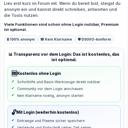
Lies erst kurz im Forum mit. Wenn du bereit bist, steigst du
anonym ein und kannst direkt schreiben, antworten und
die Tools nutzen.
Viele Funktionen sind schon ohne Login nutzbar, Premium
ist optional.
🔒 100% anonym
🙈 Kein Klarname
🛡️ DSGVO-konform
📊 Transparenz vor dem Login: Das ist kostenlos, das
ist optional.
🆓
Kostenlos ohne Login
Soforthilfe und Basis-Werkzeuge direkt nutzbar
Community vor dem Login anschauen
Kein Klarname noetig, anonym starten
🔓
Mit Login (weiterhin kostenlos)
Eintraege und Plaene sicher speichern
Verlaeufe und Fortschritt ueber Zeit sehen