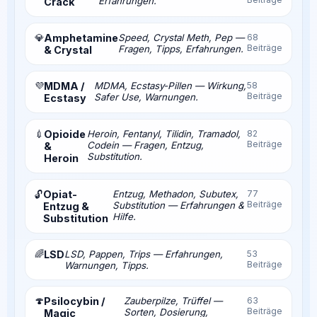
Erfahrungen.
Crack
💎
Amphetamine
Speed, Crystal Meth, Pep —
68
Beiträge
Fragen, Tipps, Erfahrungen.
& Crystal
💜
MDMA /
MDMA, Ecstasy-Pillen — Wirkung,
58
Beiträge
Safer Use, Warnungen.
Ecstasy
💉
Opioide
Heroin, Fentanyl, Tilidin, Tramadol,
82
Beiträge
Codein — Fragen, Entzug,
&
Substitution.
Heroin
Opiat-
Entzug, Methadon, Subutex,
77
🔓
Beiträge
Substitution — Erfahrungen &
Entzug &
Hilfe.
Substitution
🌈
LSD
LSD, Pappen, Trips — Erfahrungen,
53
Beiträge
Warnungen, Tipps.
🍄
Psilocybin /
Zauberpilze, Trüffel —
63
Beiträge
Sorten, Dosierung,
Magic