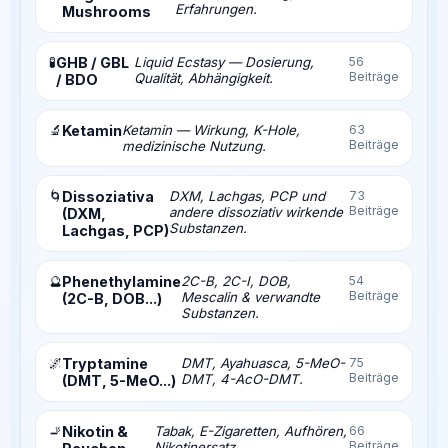
Erfahrungen.
Mushrooms
🧪
GHB / GBL
Liquid Ecstasy — Dosierung,
56
Beiträge
Qualität, Abhängigkeit.
/ BDO
🔬
Ketamin
Ketamin — Wirkung, K-Hole,
63
Beiträge
medizinische Nutzung.
🌀
Dissoziativa
DXM, Lachgas, PCP und
73
Beiträge
andere dissoziativ wirkende
(DXM,
Substanzen.
Lachgas, PCP)
🔮
Phenethylamine
2C-B, 2C-I, DOB,
54
Beiträge
Mescalin & verwandte
(2C-B, DOB...)
Substanzen.
🌌
Tryptamine
DMT, Ayahuasca, 5-MeO-
75
Beiträge
DMT, 4-AcO-DMT.
(DMT, 5-MeO...)
🚬
Nikotin &
Tabak, E-Zigaretten, Aufhören,
66
Beiträge
Nikotinersatz.