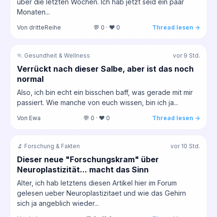
über die letzten Wochen. Ich hab jetzt seid ein paar
Monaten...
Von dritteReihe
💬 0 · ❤️ 0
Thread lesen →
🏃 Gesundheit & Wellness
vor 9 Std.
Verrückt nach dieser Salbe, aber ist das noch
normal
Also, ich bin echt ein bisschen baff, was gerade mit mir
passiert. Wie manche von euch wissen, bin ich ja...
Von Ewa
💬 0 · ❤️ 0
Thread lesen →
🔬 Forschung & Fakten
vor 10 Std.
Dieser neue "Forschungskram" über
Neuroplastizität... macht das Sinn
Alter, ich hab letztens diesen Artikel hier im Forum
gelesen ueber Neuroplastizitaet und wie das Gehirn
sich ja angeblich wieder...