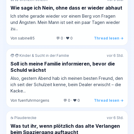
Wie sage ich Nein, ohne dass er wieder abhaut
Ich stehe gerade wieder vor einem Berg von Fragen
und Ängsten. Mein Mann ist seit ein paar Tagen wieder
zu...
Von sabine85
💬 0 · ❤️ 0
Thread lesen →
🧒 🧒 Kinder & Sucht in der Familie
vor 6 Std.
Soll ich meine Familie informieren, bevor die
Schuld wächst
Also, gestern Abend hab ich meinen besten Freund, den
ich seit der Schulzeit kenne, beim Dealer erwischt – die
Kacke...
Von fuenfuhrmorgens
💬 0 · ❤️ 0
Thread lesen →
☕ Plauderecke
vor 6 Std.
Was tut ihr, wenn plötzlich das alte Verlangen
beim Spaziergang auftaucht