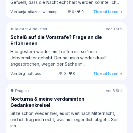
Gefuehl, dass die Nacht echt hart werden könnte. Ich...
Von tanja_nitazen_warnung
💬 0 · ❤️ 0
Thread lesen →
🔄 Rückfall & Neustart
vor 8 Std.
Scheiß auf die Vorstrafe? Frage an die
Erfahrenen
Hab gestern wieder ein Treffen mit so 'nem
Jobvermittler gehabt. Der hat mich wieder drauf
angesprochen, wegen der Sache im...
Von jörg_haftraus
💬 0 · ❤️ 0
Thread lesen →
🗣️ Drugtalk
vor 8 Std.
Nocturna & meine verdammten
Gedankenkreisel
Sitze schon wieder hier, es ist weit nach Mitternacht,
und ich frag mich echt, was hier eigentlich abgeht. Seit
ich...