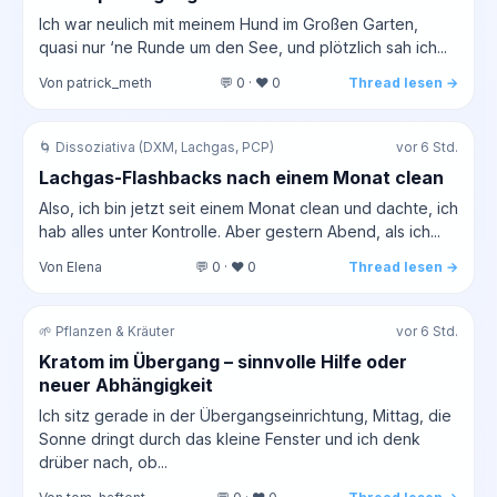
Ich war neulich mit meinem Hund im Großen Garten,
quasi nur ‘ne Runde um den See, und plötzlich sah ich...
Von patrick_meth
💬 0 · ❤️ 0
Thread lesen →
🌀 Dissoziativa (DXM, Lachgas, PCP)
vor 6 Std.
Lachgas-Flashbacks nach einem Monat clean
Also, ich bin jetzt seit einem Monat clean und dachte, ich
hab alles unter Kontrolle. Aber gestern Abend, als ich...
Von Elena
💬 0 · ❤️ 0
Thread lesen →
🌱 Pflanzen & Kräuter
vor 6 Std.
Kratom im Übergang – sinnvolle Hilfe oder
neuer Abhängigkeit
Ich sitz gerade in der Übergangseinrichtung, Mittag, die
Sonne dringt durch das kleine Fenster und ich denk
drüber nach, ob...