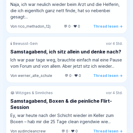
Naja, ich war neulich wieder beim Arzt und die Helferin,
die ich eigenltich ganz nett finde, hat so nebenbei
gesagt:...
Von rico_methadon_12j
💬 0 · ❤️ 0
Thread lesen →
🕯️ Bewusst-Sein
vor 4 Std.
Samstagabend, ich sitz allein und denke nach?
Ich war paar tage weg, brauchte einfach mal eine Pause
vom Forum und von allem. Aber jetzt sitz ich wieder...
Von werner_alte_schule
💬 0 · ❤️ 0
Thread lesen →
😂 Witziges & Sinnliches
vor 4 Std.
Samstagabend, Boxen & die peinliche Flirt-
Session
Ey, war heute nach der Schicht wieder im Keller zum
Boxen – hab mir die 25 Tage clean irgendwie wie...
Von aydincleancrew
💬 0 · ❤️ 0
Thread lesen →