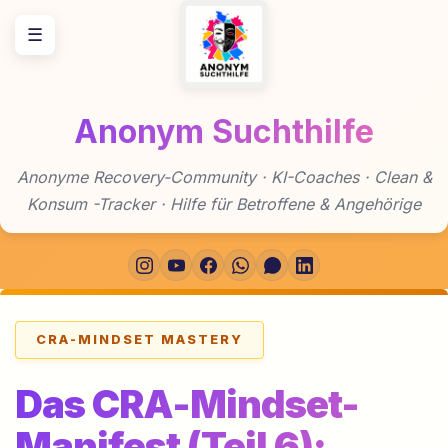
Zum
☰
Inhalt
springen
Anonym Suchthilfe
Anonyme Recovery-Community · KI-Coaches · Clean &
Konsum -Tracker · Hilfe für Betroffene & Angehörige
CRA-MINDSET MASTERY
Das CRA-Mindset-
Manifest (Teil 6):