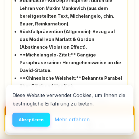
Soulmaster-Konzept:
Inspiriert durch die
Lehren von Maxim Mankevich (aus dem
bereitgestellten Text, Michelangelo, chin.
Bauer, Reinkarnation).
Rückfallprävention (Allgemein):
Bezug auf
das Modell von Marlatt & Gordon
(Abstinence Violation Effect).
**Michelangelo-Zitat:** Gängige
Paraphrase seiner Herangehensweise an die
David-Statue.
**Chinesische Weisheit:** Bekannte Parabel
über Glück und Unglück.
**Jetzt! Die Kraft der Gegenwart:** Eckhart
Diese Website verwendet Cookies, um Ihnen die
Tolle, Kamphausen Media GmbH, 2010.
bestmögliche Erfahrung zu bieten.
🆘
Hilfe
**Persönliche Erfahrungen:** Gabriel
HACK DEN ALGO ⚡️
(
-Projekt).
NeelixberliN
Mehr erfahren
Akzeptieren