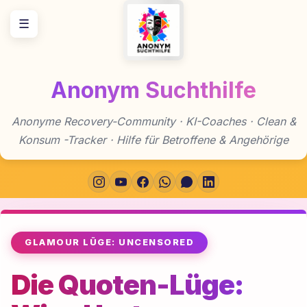
Zum
☰
Inhalt
springen
Anonym Suchthilfe
Anonyme Recovery-Community · KI-Coaches · Clean &
Konsum -Tracker · Hilfe für Betroffene & Angehörige
GLAMOUR LÜGE: UNCENSORED
Die Quoten-Lüge: