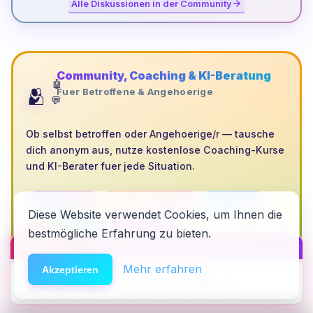
Alle Diskussionen in der Community
Community, Coaching & KI-Beratung
🤖
🫂
Fuer Betroffene & Angehoerige
💬
Ob selbst betroffen oder Angehoerige/r — tausche
dich anonym aus, nutze kostenlose Coaching-Kurse
und KI-Berater fuer jede Situation.
⏱️ Clean Timer
🎓 Kostenlose Kurse
🤖 KI-Berater
Diese Website verwendet Cookies, um Ihnen die
🏆 Gamification
🔒 100% anonym
bestmögliche Erfahrung zu bieten.
🆘
Hilfe
HACK DEN ALGO ⚡️
Jetzt kostenlos beitreten
Mehr erfahren
Akzeptieren