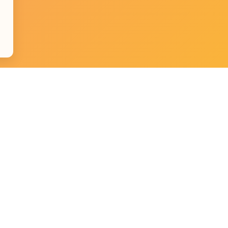
e
Datenschutz
Impressum
🎓
ym
Kostenlose Kurse
⏱️
Clean und Konsum Timer