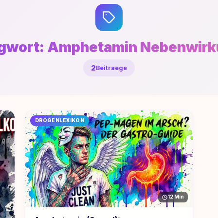
gwort:
Amphetamin Nebenwirk
2
Beitraege
DROGENLEXIKON
12 Min