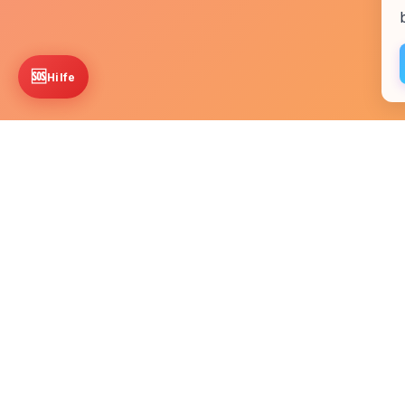
🆘
Hilfe
Startseite
Kontakt
Fachkr
🫂 Community