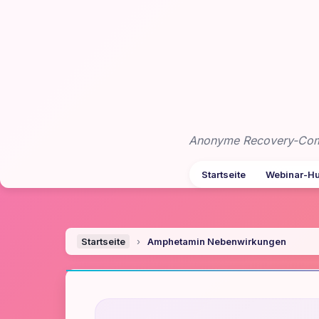
Zum
Inhalt
springen
Anonyme Recovery-Commu
Startseite
Webinar-H
Startseite
›
Amphetamin Nebenwirkungen