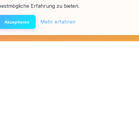
bestmögliche Erfahrung zu bieten.
Mehr erfahren
Akzeptieren
äfte
Presse
Links
Team
Spenden
Förderer & Partner
Affiliat
Folg uns
🔒
100% Anon
🤖
KI-Berater