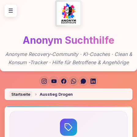
Zum
☰
Inhalt
springen
Anonym Suchthilfe
Anonyme Recovery-Community · KI-Coaches · Clean &
Konsum -Tracker · Hilfe für Betroffene & Angehörige
Startseite
›
Ausstieg Drogen