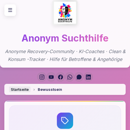
Zum
☰
Inhalt
springen
Anonym Suchthilfe
Anonyme Recovery-Community · KI-Coaches · Clean &
Konsum -Tracker · Hilfe für Betroffene & Angehörige
Startseite
›
Bewusstsein