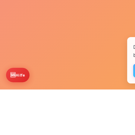
🆘
Hilfe
Startseite
Kontakt
Fachkr