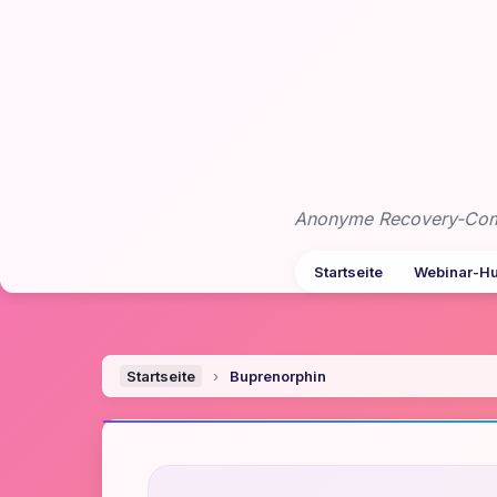
Zum
Inhalt
springen
Anonyme Recovery-Commu
Startseite
Webinar-H
Startseite
›
Buprenorphin