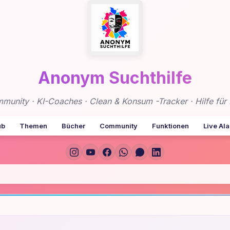
Anonym Suchthilfe
nity · KI-Coaches · Clean & Konsum -Tracker · Hilfe für 
ub
Themen
Bücher
Community
Funktionen
Live Al