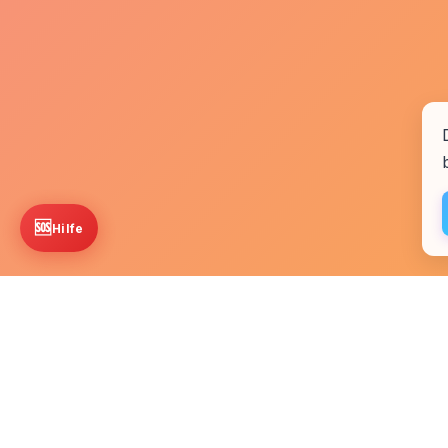
🆘
Hilfe
Startseite
Kontakt
Fachkr