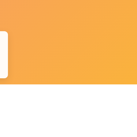
e
Datenschutz
Impressum