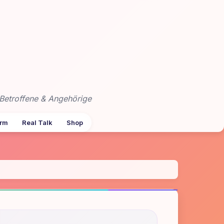
Betroffene & Angehörige
arm
Real Talk
Shop