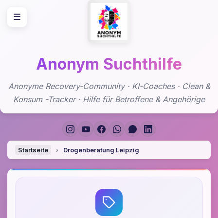
Zum
☰
Inhalt
springen
Anonym Suchthilfe
Anonyme Recovery-Community · KI-Coaches · Clean &
Konsum -Tracker · Hilfe für Betroffene & Angehörige
Startseite
›
Drogenberatung Leipzig