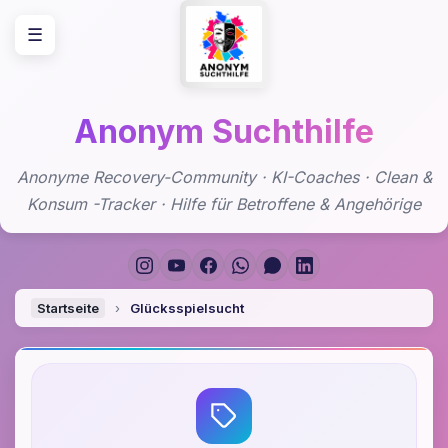
Zum
☰
Inhalt
springen
Anonym Suchthilfe
Anonyme Recovery-Community · KI-Coaches · Clean &
Konsum -Tracker · Hilfe für Betroffene & Angehörige
Startseite
›
Glücksspielsucht