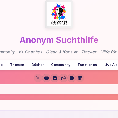
Anonym Suchthilfe
nity · KI-Coaches · Clean & Konsum -Tracker · Hilfe für 
ub
Themen
Bücher
Community
Funktionen
Live Al