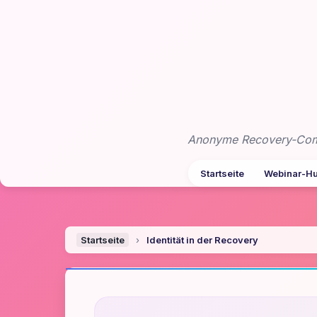
Zum
Inhalt
springen
Anonyme Recovery-Commu
Startseite
Webinar-H
Startseite
›
Identität in der Recovery