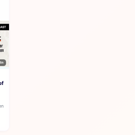
Min
pf
en