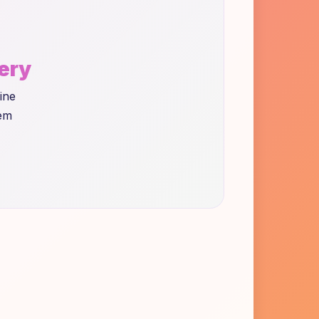
very
ine
nem