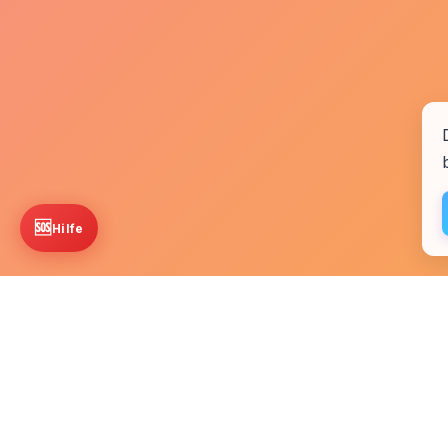
🆘
Hilfe
Startseite
Kontakt
Fachkr