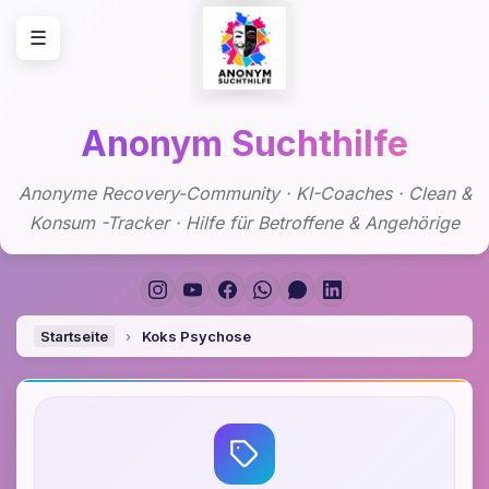
Zum
☰
Inhalt
springen
Anonym Suchthilfe
Anonyme Recovery-Community · KI-Coaches · Clean &
Konsum -Tracker · Hilfe für Betroffene & Angehörige
Startseite
›
Koks Psychose