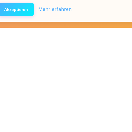
Mehr erfahren
Akzeptieren
äfte
Presse
Links
Team
Spenden
Förderer & Partner
Affiliat
Folg uns
🔒
100% Anon
🤖
KI-Berater