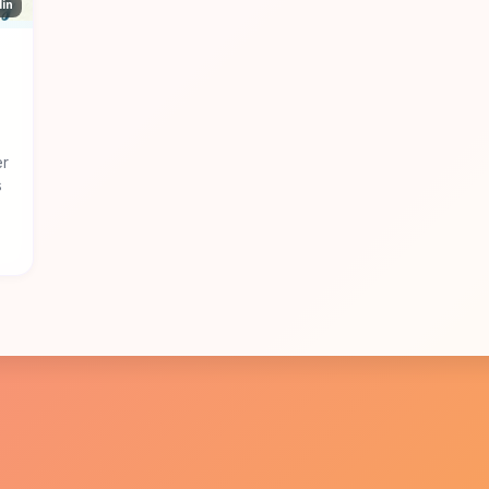
in
er
s