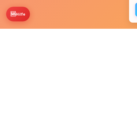
🆘
Hilfe
Startseite
Kontakt
Fachkr
🫂 Community
Du bist nicht allein.