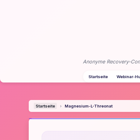
Zum
Inhalt
springen
Anonyme Recovery-Commu
Startseite
Webinar-H
Startseite
›
Magnesium-L-Threonat