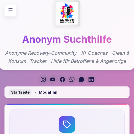
Zum
☰
Inhalt
springen
Anonym Suchthilfe
Anonyme Recovery-Community · KI-Coaches · Clean &
Konsum -Tracker · Hilfe für Betroffene & Angehörige
Startseite
›
Modafinil