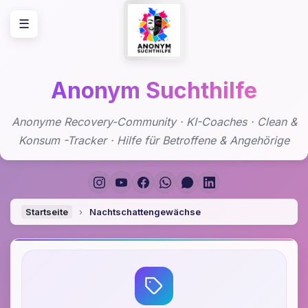
Zum
☰
Inhalt
springen
Anonym Suchthilfe
Anonyme Recovery-Community · KI-Coaches · Clean &
Konsum -Tracker · Hilfe für Betroffene & Angehörige
Startseite
›
Nachtschattengewächse