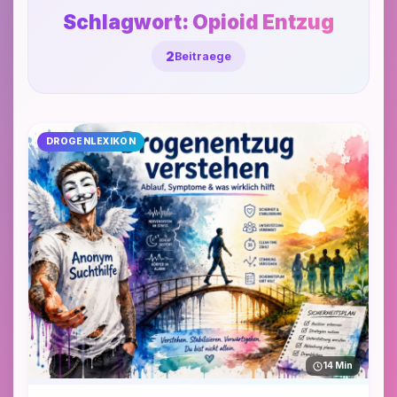
Schlagwort:
Opioid Entzug
2
Beitraege
DROGENLEXIKON
14 Min