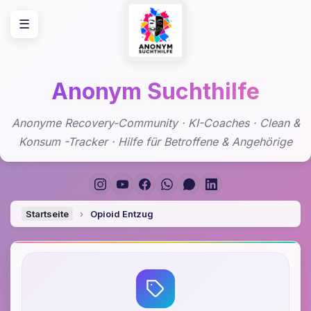
Zum
☰
Inhalt
springen
Anonym Suchthilfe
Anonyme Recovery-Community · KI-Coaches · Clean &
Konsum -Tracker · Hilfe für Betroffene & Angehörige
Startseite
›
Opioid Entzug