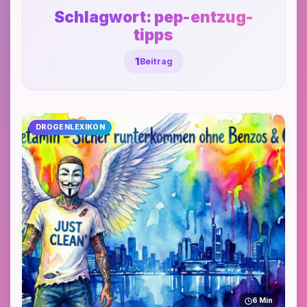
Schlagwort:
pep-entzug-
tipps
1
Beitrag
DROGENLEXIKON
6 Min