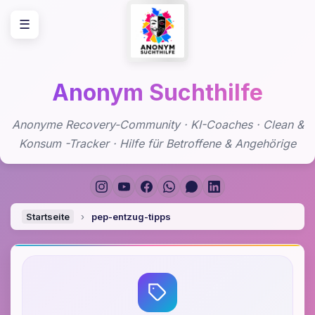
Zum
☰
Inhalt
springen
Anonym Suchthilfe
Anonyme Recovery-Community · KI-Coaches · Clean &
Konsum -Tracker · Hilfe für Betroffene & Angehörige
Startseite
›
pep-entzug-tipps