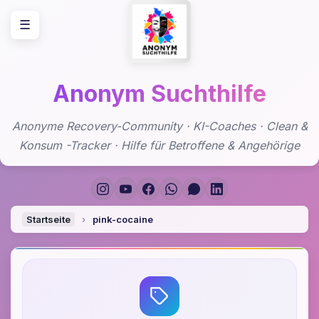
Zum
☰
Inhalt
springen
Anonym Suchthilfe
Anonyme Recovery-Community · KI-Coaches · Clean &
Konsum -Tracker · Hilfe für Betroffene & Angehörige
Startseite
›
pink-cocaine