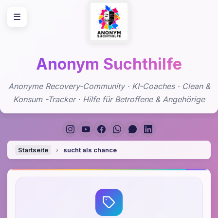
Zum
☰
Inhalt
springen
Anonym Suchthilfe
Anonyme Recovery-Community · KI-Coaches · Clean &
Konsum -Tracker · Hilfe für Betroffene & Angehörige
Startseite
›
sucht als chance