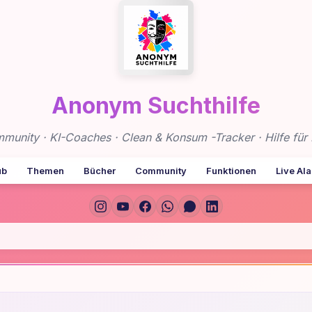
Anonym Suchthilfe
nity · KI-Coaches · Clean & Konsum -Tracker · Hilfe für 
ub
Themen
Bücher
Community
Funktionen
Live Al