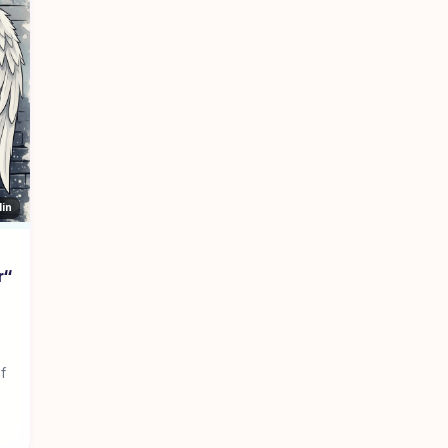
Min
r“
f