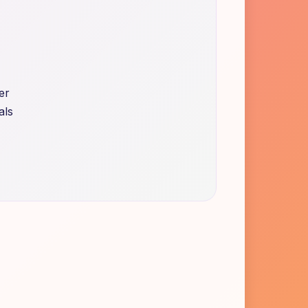
er
als