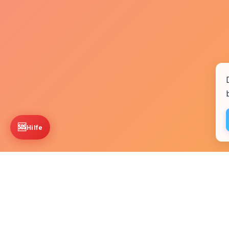
🆘
Hilfe
Startseite
Kontakt
Fachkr