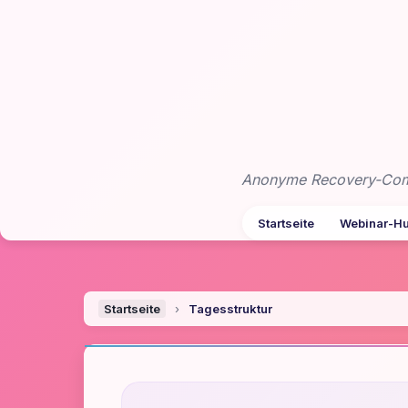
Zum
Inhalt
springen
Anonyme Recovery-Commu
Startseite
Webinar-H
Startseite
›
Tagesstruktur