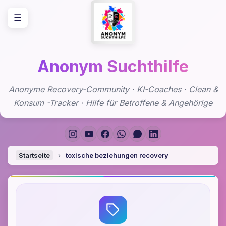
Zum
☰
Inhalt
springen
Anonym Suchthilfe
Anonyme Recovery-Community · KI-Coaches · Clean &
Konsum -Tracker · Hilfe für Betroffene & Angehörige
Startseite
›
toxische beziehungen recovery