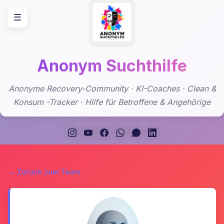
Zum
☰
Inhalt
springen
Anonym Suchthilfe
Anonyme Recovery-Community · KI-Coaches · Clean &
Konsum -Tracker · Hilfe für Betroffene & Angehörige
← Zurück zum Team