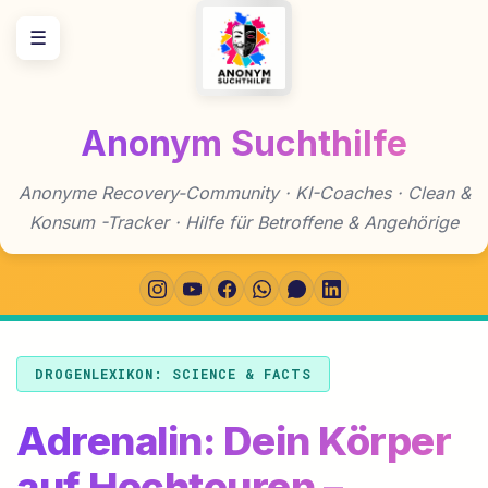
Zum
☰
Inhalt
springen
Anonym Suchthilfe
Anonyme Recovery-Community · KI-Coaches · Clean &
Konsum -Tracker · Hilfe für Betroffene & Angehörige
DROGENLEXIKON: SCIENCE & FACTS
Adrenalin: Dein Körper
auf Hochtouren –