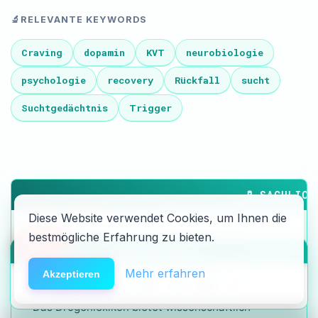
🔬
RELEVANTE KEYWORDS
Craving
dopamin
KVT
neurobiologie
psychologie
recovery
Rückfall
sucht
Suchtgedächtnis
Trigger
🧪 SACHLICH
Diese Website verwendet Cookies, um Ihnen die
bestmögliche Erfahrung zu bieten.
🆘
SAFER USE & SCIENCE
Hilfe
HACK DEN ALGO ⚡️
Fakten statt Mythen.
Mehr erfahren
Akzeptieren
Das Drogenlexikon bietet wissenschaftlich