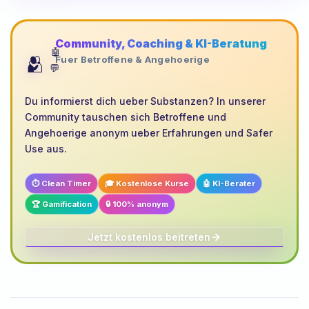
Community, Coaching & KI-Beratung
🤖
🫂
Fuer Betroffene & Angehoerige
💬
Du informierst dich ueber Substanzen? In unserer
Community tauschen sich Betroffene und
Angehoerige anonym ueber Erfahrungen und Safer
Use aus.
⏱️ Clean Timer
🎓 Kostenlose Kurse
🤖 KI-Berater
🏆 Gamification
🔒 100% anonym
Jetzt kostenlos beitreten