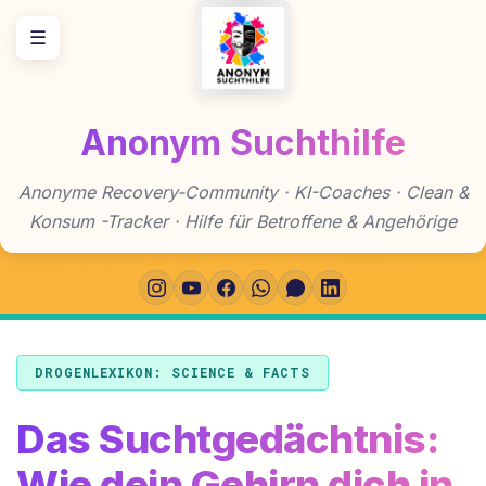
Zum
☰
Inhalt
springen
Anonym Suchthilfe
Anonyme Recovery-Community · KI-Coaches · Clean &
Konsum -Tracker · Hilfe für Betroffene & Angehörige
DROGENLEXIKON: SCIENCE & FACTS
Das Suchtgedächtnis:
Wie dein Gehirn dich in