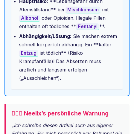
Hauptrisiko:
**Lebensgefahr durch
Atemstillstand** bei
mit
Mischkonsum
oder Opioiden. Illegale Pillen
Alkohol
enthalten oft tödliches **
**.
Fentanyl
Abhängigkeit/Lösung:
Sie machen extrem
schnell körperlich abhängig. Ein **kalter
ist tödlich** (Risiko
Entzug
Krampfanfälle)! Das Absetzen muss
ärztlich und langsam erfolgen
(„Ausschleichen“).
🧔🏻‍♂️ Neelix’s persönliche Warnung
„Ich schreibe diesen Artikel auch aus eigener
Erfahrung. Für mich persönlich war Rohypnol die