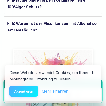
🔵 Ist die blaue Farbe in Original-Pillen ein
100%iger Schutz?
☠️ Warum ist der Mischkonsum mit Alkohol so
extrem tödlich?
Diese Website verwendet Cookies, um Ihnen die
bestmögliche Erfahrung zu bieten.
🆘
Hilfe
HACK DEN ALGO ⚡️
Mehr erfahren
Akzeptieren