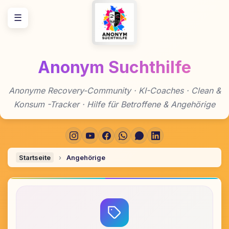
Zum
☰
Inhalt
springen
Anonym Suchthilfe
Anonyme Recovery-Community · KI-Coaches · Clean &
Konsum -Tracker · Hilfe für Betroffene & Angehörige
Startseite
›
Angehörige