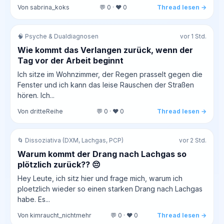
Von sabrina_koks
💬 0 · ❤️ 0
Thread lesen →
🧠 Psyche & Dualdiagnosen
vor 1 Std.
Wie kommt das Verlangen zurück, wenn der
Tag vor der Arbeit beginnt
Ich sitze im Wohnzimmer, der Regen prasselt gegen die
Fenster und ich kann das leise Rauschen der Straßen
hören. Ich...
Von dritteReihe
💬 0 · ❤️ 0
Thread lesen →
🌀 Dissoziativa (DXM, Lachgas, PCP)
vor 2 Std.
Warum kommt der Drang nach Lachgas so
plötzlich zurück?? 😔
Hey Leute, ich sitz hier und frage mich, warum ich
ploetzlich wieder so einen starken Drang nach Lachgas
habe. Es...
Von kimraucht_nichtmehr
💬 0 · ❤️ 0
Thread lesen →