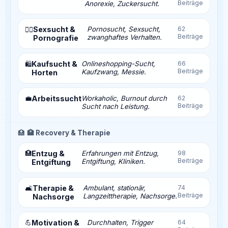
Beiträge
Anorexie, Zuckersucht.
Sexsucht &
Pornosucht, Sexsucht,
62
❤️‍🔥
Beiträge
zwanghaftes Verhalten.
Pornografie
Kaufsucht &
Onlineshopping-Sucht,
66
🛍️
Beiträge
Kaufzwang, Messie.
Horten
💼
Arbeitssucht
Workaholic, Burnout durch
62
Beiträge
Sucht nach Leistung.
🏥
🏥 Recovery & Therapie
🏥
Entzug &
Erfahrungen mit Entzug,
98
Beiträge
Entgiftung, Kliniken.
Entgiftung
Therapie &
Ambulant, stationär,
74
🛋️
Beiträge
Langzeittherapie, Nachsorge.
Nachsorge
💪
Motivation &
Durchhalten, Trigger
64