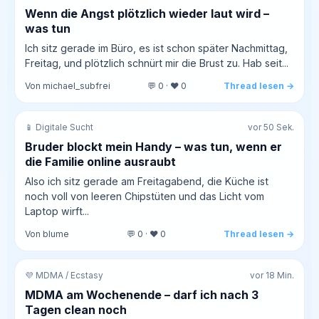
Wenn die Angst plötzlich wieder laut wird –
was tun
Ich sitz gerade im Büro, es ist schon später Nachmittag,
Freitag, und plötzlich schnürt mir die Brust zu. Hab seit...
Von michael_subfrei
💬 0 · ❤️ 0
Thread lesen →
📱 Digitale Sucht
vor 50 Sek.
Bruder blockt mein Handy – was tun, wenn er
die Familie online ausraubt
Also ich sitz gerade am Freitagabend, die Küche ist
noch voll von leeren Chipstüten und das Licht vom
Laptop wirft...
Von blume
💬 0 · ❤️ 0
Thread lesen →
💜 MDMA / Ecstasy
vor 18 Min.
MDMA am Wochenende – darf ich nach 3
Tagen clean noch