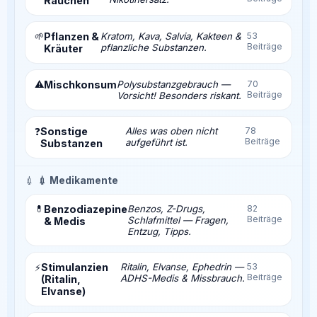
Rauchen
🌱
Pflanzen &
Kratom, Kava, Salvia, Kakteen &
53
Beiträge
pflanzliche Substanzen.
Kräuter
⚠️
Mischkonsum
Polysubstanzgebrauch —
70
Beiträge
Vorsicht! Besonders riskant.
Sonstige
Alles was oben nicht
78
❓
Beiträge
aufgeführt ist.
Substanzen
💉
💉 Medikamente
💊
Benzodiazepine
Benzos, Z-Drugs,
82
Beiträge
Schlafmittel — Fragen,
& Medis
Entzug, Tipps.
Stimulanzien
Ritalin, Elvanse, Ephedrin —
53
⚡
Beiträge
ADHS-Medis & Missbrauch.
(Ritalin,
Elvanse)