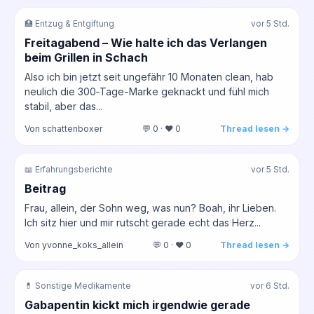
🏥 Entzug & Entgiftung
vor 5 Std.
Freitagabend – Wie halte ich das Verlangen
beim Grillen in Schach
Also ich bin jetzt seit ungefähr 10 Monaten clean, hab
neulich die 300‑Tage-Marke geknackt und fühl mich
stabil, aber das...
Von schattenboxer
💬 0 · ❤️ 0
Thread lesen →
📖 Erfahrungsberichte
vor 5 Std.
Beitrag
Frau, allein, der Sohn weg, was nun? Boah, ihr Lieben.
Ich sitz hier und mir rutscht gerade echt das Herz...
Von yvonne_koks_allein
💬 0 · ❤️ 0
Thread lesen →
💊 Sonstige Medikamente
vor 6 Std.
Gabapentin kickt mich irgendwie gerade