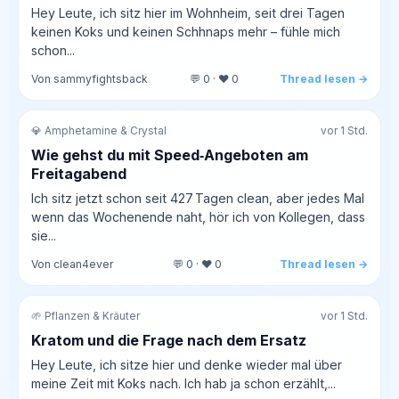
Hey Leute, ich sitz hier im Wohnheim, seit drei Tagen
keinen Koks und keinen Schhnaps mehr – fühle mich
schon...
Von sammyfightsback
💬 0 · ❤️ 0
Thread lesen →
💎 Amphetamine & Crystal
vor 1 Std.
Wie gehst du mit Speed‑Angeboten am
Freitagabend
Ich sitz jetzt schon seit 427 Tagen clean, aber jedes Mal
wenn das Wochenende naht, hör ich von Kollegen, dass
sie...
Von clean4ever
💬 0 · ❤️ 0
Thread lesen →
🌱 Pflanzen & Kräuter
vor 1 Std.
Kratom und die Frage nach dem Ersatz
Hey Leute, ich sitze hier und denke wieder mal über
meine Zeit mit Koks nach. Ich hab ja schon erzählt,...