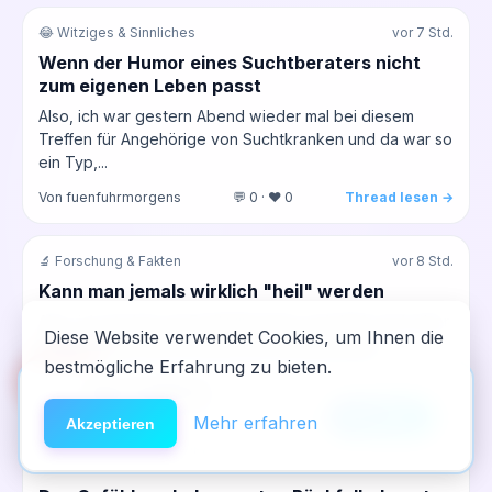
😂 Witziges & Sinnliches
vor 7 Std.
Wenn der Humor eines Suchtberaters nicht
zum eigenen Leben passt
Also, ich war gestern Abend wieder mal bei diesem
Treffen für Angehörige von Suchtkranken und da war so
ein Typ,...
Von fuenfuhrmorgens
💬 0 · ❤️ 0
Thread lesen →
🔬 Forschung & Fakten
vor 8 Std.
Kann man jemals wirklich "heil" werden
Also, ich sitz hier am Freitagmorgen und denk nach über
Diese Website verwendet Cookies, um Ihnen die
all die Artikel, die ich früher als Journalist über
bestmögliche Erfahrung zu bieten.
Gesundheit...
🆘
Hilfe
App installieren
Von dritteReihe
💬 0 · ❤️ 0
Thread lesen →
×
NeelixberliN auf dem Homescreen —
Anleitung
Mehr erfahren
Akzeptieren
wie eine echte App.
🔄 Rückfall & Neustart
vor 9 Std.