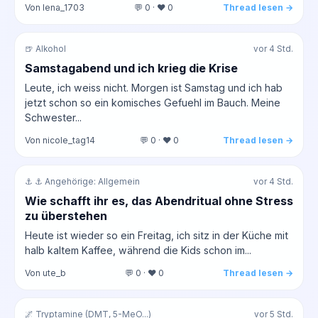
Von lena_1703
💬 0 · ❤️ 0
Thread lesen →
🍺 Alkohol
vor 4 Std.
Samstagabend und ich krieg die Krise
Leute, ich weiss nicht. Morgen ist Samstag und ich hab
jetzt schon so ein komisches Gefuehl im Bauch. Meine
Schwester...
Von nicole_tag14
💬 0 · ❤️ 0
Thread lesen →
⚓ ⚓ Angehörige: Allgemein
vor 4 Std.
Wie schafft ihr es, das Abendritual ohne Stress
zu überstehen
Heute ist wieder so ein Freitag, ich sitz in der Küche mit
halb kaltem Kaffee, während die Kids schon im...
Von ute_b
💬 0 · ❤️ 0
Thread lesen →
🌌 Tryptamine (DMT, 5-MeO...)
vor 5 Std.