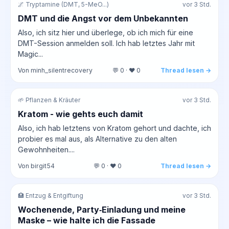
🌌 Tryptamine (DMT, 5-MeO...)
vor 3 Std.
DMT und die Angst vor dem Unbekannten
Also, ich sitz hier und überlege, ob ich mich für eine
DMT-Session anmelden soll. Ich hab letztes Jahr mit
Magic...
Von minh_silentrecovery
💬 0 · ❤️ 0
Thread lesen →
🌱 Pflanzen & Kräuter
vor 3 Std.
Kratom - wie gehts euch damit
Also, ich hab letztens von Kratom gehort und dachte, ich
probier es mal aus, als Alternative zu den alten
Gewohnheiten....
Von birgit54
💬 0 · ❤️ 0
Thread lesen →
🏥 Entzug & Entgiftung
vor 3 Std.
Wochenende, Party‑Einladung und meine
Maske – wie halte ich die Fassade