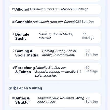
🍺
Alkohol
Austausch rund um Alkohol
90 Beiträge
🌿
Cannabis
Austausch rund um Cannabis
81 Beiträge
📱
Digitale
Gaming, Social Media,
77
Beiträge
Internet
Sucht
📱
Gaming &
Gaming-Sucht, Social
93
Beiträge
Media, Internetsucht.
Social Media
🔬
Forschung
Aktuelle Studien zur
96
Beiträge
Suchtforschung — kuratiert, in
& Fakten
Laiensprache.
🌍
🌍 Leben & Alltag
📅
Alltag &
Tagesstruktur, Routinen, Alltag
79
Beiträge
ohne Sucht.
Struktur