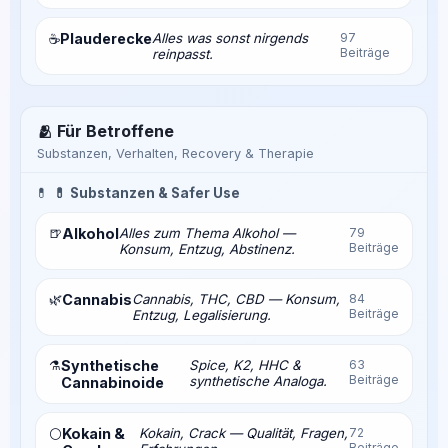
Plauderecke
Alles was sonst nirgends
97
☕
Beiträge
reinpasst.
🫂 Für Betroffene
Substanzen, Verhalten, Recovery & Therapie
💊
💊 Substanzen & Safer Use
🍺
Alkohol
Alles zum Thema Alkohol —
79
Beiträge
Konsum, Entzug, Abstinenz.
🌿
Cannabis
Cannabis, THC, CBD — Konsum,
84
Beiträge
Entzug, Legalisierung.
⚗️
Synthetische
Spice, K2, HHC &
63
Beiträge
synthetische Analoga.
Cannabinoide
Kokain &
Kokain, Crack — Qualität, Fragen,
72
⚪
Beiträge