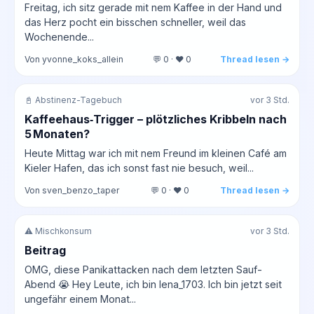
Freitag, ich sitz gerade mit nem Kaffee in der Hand und
das Herz pocht ein bisschen schneller, weil das
Wochenende...
Von yvonne_koks_allein
💬 0 · ❤️ 0
Thread lesen →
📓 Abstinenz-Tagebuch
vor 3 Std.
Kaffeehaus‑Trigger – plötzliches Kribbeln nach
5 Monaten?
Heute Mittag war ich mit nem Freund im kleinen Café am
Kieler Hafen, das ich sonst fast nie besuch, weil...
Von sven_benzo_taper
💬 0 · ❤️ 0
Thread lesen →
⚠️ Mischkonsum
vor 3 Std.
Beitrag
OMG, diese Panikattacken nach dem letzten Sauf-
Abend 😭 Hey Leute, ich bin lena_1703. Ich bin jetzt seit
ungefähr einem Monat...