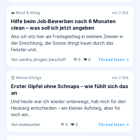
💼 Beruf & Alltag
vor 2 Std.
Hilfe beim Job‑Bewerben nach 6 Monaten
clean – was soll ich jetzt angeben
Also ich sitz hier am Freitagmittag in meinem Zimmer in
der Einrichtung, die Sonne dringt kaum durch das
Fenster und...
Von sandra_drogen_beschaff
💬 0 · ❤️ 0
Thread lesen →
🏆 Meine Erfolge
vor 2 Std.
Erster Gipfel ohne Schnaps – wie fühlt sich das
an
Und heute war ich wieder unterwegs, hab mich für den
Heuberg entschieden – ein kleiner Aufstieg, aber für
mich ein...
Von inselsucher
💬 0 · ❤️ 0
Thread lesen →