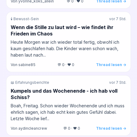
Von yvonne_koks_allein
💬 0 · ❤️ 0
Thread lesen →
🕯️ Bewusst-Sein
vor 7 Std.
Wenn die Stille zu laut wird – wie findet ihr
Frieden im Chaos
Heute Morgen war ich wieder total fertig, obwohl ich
kaum geschlafen hab. Die Kinder waren schon wach,
haben laut nach...
Von sabine85
💬 0 · ❤️ 0
Thread lesen →
📖 Erfahrungsberichte
vor 7 Std.
Kumpels und das Wochenende - ich hab voll
Schiss?
Boah, Freitag. Schon wieder Wochenende und ich muss
ehrlich sagen, ich hab echt kein gutes Gefühl dabei.
Letzte Woche lief...
Von aydincleancrew
💬 0 · ❤️ 0
Thread lesen →