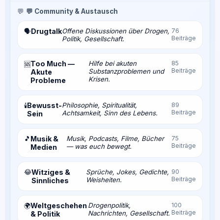
💬
💬 Community & Austausch
Drugtalk
Offene Diskussionen über Drogen,
76
🗣️
Beiträge
Politik, Gesellschaft.
Too Much —
Hilfe bei akuten
85
🆘
Beiträge
Substanzproblemen und
Akute
Krisen.
Probleme
Bewusst-
Philosophie, Spiritualität,
89
🕯️
Beiträge
Achtsamkeit, Sinn des Lebens.
Sein
🎵
Musik &
Musik, Podcasts, Filme, Bücher
75
Beiträge
— was euch bewegt.
Medien
😂
Witziges &
Sprüche, Jokes, Gedichte,
90
Beiträge
Weisheiten.
Sinnliches
Weltgeschehen
Drogenpolitik,
100
🌍
Beiträge
Nachrichten, Gesellschaft.
& Politik