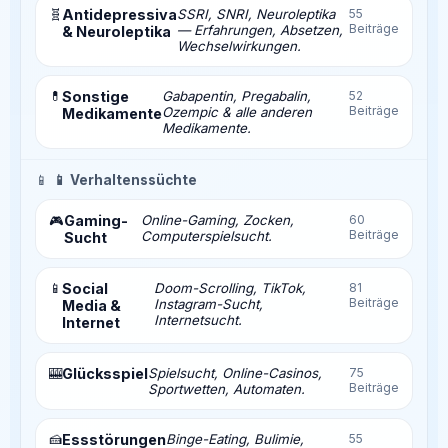
🧬
Antidepressiva
SSRI, SNRI, Neuroleptika
55
Beiträge
— Erfahrungen, Absetzen,
& Neuroleptika
Wechselwirkungen.
💊
Sonstige
Gabapentin, Pregabalin,
52
Beiträge
Ozempic & alle anderen
Medikamente
Medikamente.
📱
📱 Verhaltenssüchte
Gaming-
Online-Gaming, Zocken,
60
🎮
Beiträge
Computerspielsucht.
Sucht
📱
Social
Doom-Scrolling, TikTok,
81
Beiträge
Instagram-Sucht,
Media &
Internetsucht.
Internet
🎰
Glücksspiel
Spielsucht, Online-Casinos,
75
Beiträge
Sportwetten, Automaten.
🍰
Essstörungen
Binge-Eating, Bulimie,
55