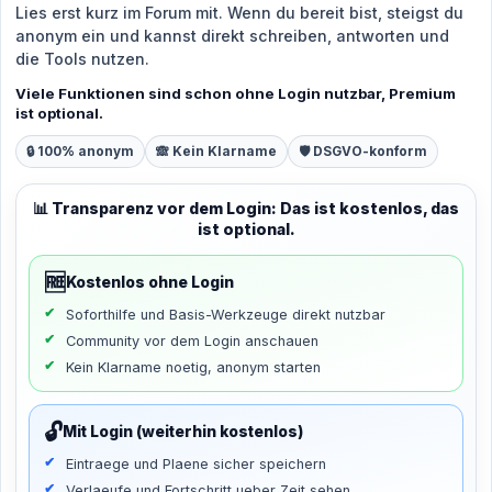
Lies erst kurz im Forum mit. Wenn du bereit bist, steigst du
anonym ein und kannst direkt schreiben, antworten und
die Tools nutzen.
Viele Funktionen sind schon ohne Login nutzbar, Premium
ist optional.
🔒 100% anonym
🙈 Kein Klarname
🛡️ DSGVO-konform
📊 Transparenz vor dem Login: Das ist kostenlos, das
ist optional.
🆓
Kostenlos ohne Login
Soforthilfe und Basis-Werkzeuge direkt nutzbar
Community vor dem Login anschauen
Kein Klarname noetig, anonym starten
🔓
Mit Login (weiterhin kostenlos)
Eintraege und Plaene sicher speichern
Verlaeufe und Fortschritt ueber Zeit sehen