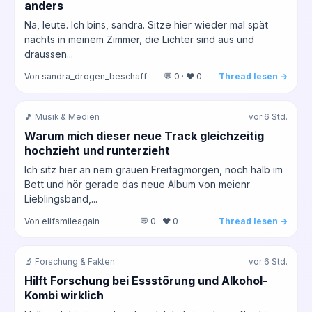
anders
Na, leute. Ich bins, sandra. Sitze hier wieder mal spät
nachts in meinem Zimmer, die Lichter sind aus und
draussen...
Von sandra_drogen_beschaff
💬 0 · ❤️ 0
Thread lesen →
🎵 Musik & Medien
vor 6 Std.
Warum mich dieser neue Track gleichzeitig
hochzieht und runterzieht
Ich sitz hier an nem grauen Freitagmorgen, noch halb im
Bett und hör gerade das neue Album von meienr
Lieblingsband,...
Von elifsmileagain
💬 0 · ❤️ 0
Thread lesen →
🔬 Forschung & Fakten
vor 6 Std.
Hilft Forschung bei Essstörung und Alkohol-
Kombi wirklich