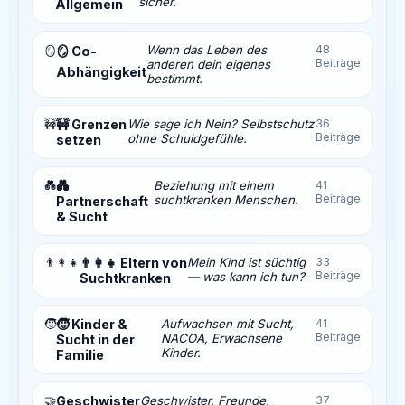
sicher.
Allgemein
Wenn das Leben des
48
🪞
🪞 Co-
Beiträge
anderen dein eigenes
Abhängigkeit
bestimmt.
🚧
🚧 Grenzen
Wie sage ich Nein? Selbstschutz
36
Beiträge
ohne Schuldgefühle.
setzen
💑
💑
Beziehung mit einem
41
Beiträge
suchtkranken Menschen.
Partnerschaft
& Sucht
👨‍👩‍👧
👨‍👩‍👧 Eltern von
Mein Kind ist süchtig
33
Beiträge
— was kann ich tun?
Suchtkranken
🧒
🧒 Kinder &
Aufwachsen mit Sucht,
41
Beiträge
NACOA, Erwachsene
Sucht in der
Kinder.
Familie
🤝
Geschwister
Geschwister, Freunde,
37