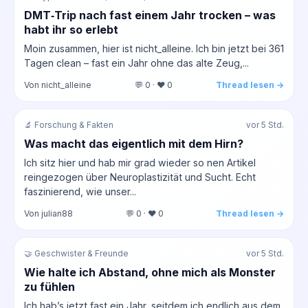
DMT‑Trip nach fast einem Jahr trocken – was
habt ihr so erlebt
Moin zusammen, hier ist nicht_alleine. Ich bin jetzt bei 361
Tagen clean – fast ein Jahr ohne das alte Zeug,...
Von nicht_alleine
💬 0 · ❤️ 0
Thread lesen →
🔬 Forschung & Fakten
vor 5 Std.
Was macht das eigentlich mit dem Hirn?
Ich sitz hier und hab mir grad wieder so nen Artikel
reingezogen über Neuroplastizität und Sucht. Echt
faszinierend, wie unser...
Von julian88
💬 0 · ❤️ 0
Thread lesen →
🤝 Geschwister & Freunde
vor 5 Std.
Wie halte ich Abstand, ohne mich als Monster
zu fühlen
Ich hab’s jetzt fast ein Jahr, seitdem ich endlich aus dem