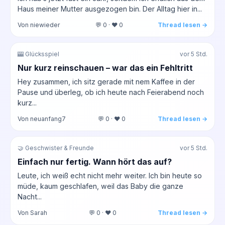
Haus meiner Mutter ausgezogen bin. Der Alltag hier in...
Von niewieder
💬 0 · ❤️ 0
Thread lesen →
🎰 Glücksspiel
vor 5 Std.
Nur kurz reinschauen – war das ein Fehltritt
Hey zusammen, ich sitz gerade mit nem Kaffee in der
Pause und überleg, ob ich heute nach Feierabend noch
kurz...
Von neuanfang7
💬 0 · ❤️ 0
Thread lesen →
🤝 Geschwister & Freunde
vor 5 Std.
Einfach nur fertig. Wann hört das auf?
Leute, ich weiß echt nicht mehr weiter. Ich bin heute so
müde, kaum geschlafen, weil das Baby die ganze
Nacht...
Von Sarah
💬 0 · ❤️ 0
Thread lesen →