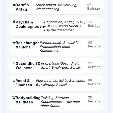
💼
Beruf &
Arbeit finden, Bewerbung,
97
Beiträge
Wiedereinstieg.
Alltag
🧠
Psyche &
Depression, Angst, PTBS,
103
Beiträge
ADHS — wenn Sucht +
Dualdiagnosen
Psyche zusammen.
💔
Beziehungen
Partnerschaft, Sexualität,
88
Beiträge
Freundschaft unter
& Sucht
Suchtdruck.
🏃
Gesundheit &
Körperliche Gesundheit,
108
Beiträge
Sport, Ernährung, Schlaf.
Wellness
⚖️
Recht &
Führerschein, MPU, Schulden,
98
Beiträge
Bewährung, Polizei.
Finanzen
Bodybuilding
Training, Steroide,
75
🏋️
Beiträge
Supplements — mit oder
& Fitness
ohne Sucht.