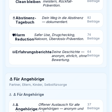
Beiträge
meistern, Rückfall-
Clean bleiben
Prävention.
📓
Abstinenz-
Dein Weg in die Abstinenz
82
Beiträge
— dokumentiert.
Tagebuch
Harm
Safer Use, Drugchecking,
74
🛡️
Beiträge
Naloxon, Überdosis-Prävention.
Reduction
📖
Erfahrungsberichte
Deine Geschichte —
64
Beiträge
anonym, ehrlich, ohne
Bewertung.
⚓ Für Angehörige
Partner, Eltern, Kinder, Selbstfürsorge
⚓
⚓ Für Angehörige
⚓
⚓
Offener Austausch für alle
37
Beiträge
Angehörigen — anonym und
Angehörige: