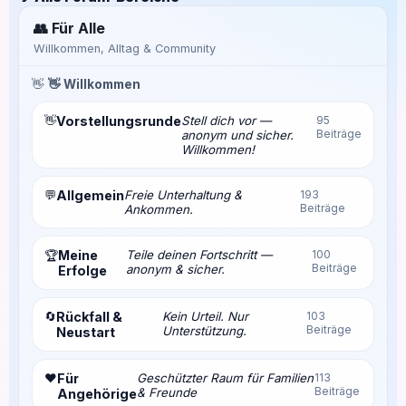
👥 Für Alle
Willkommen, Alltag & Community
👋
👋 Willkommen
👋
Vorstellungsrunde
Stell dich vor —
95
Beiträge
anonym und sicher.
Willkommen!
💬
Allgemein
Freie Unterhaltung &
193
Beiträge
Ankommen.
Meine
Teile deinen Fortschritt —
100
🏆
Beiträge
anonym & sicher.
Erfolge
🔄
Rückfall &
Kein Urteil. Nur
103
Beiträge
Unterstützung.
Neustart
❤️
Für
Geschützter Raum für Familien
113
Beiträge
& Freunde
Angehörige