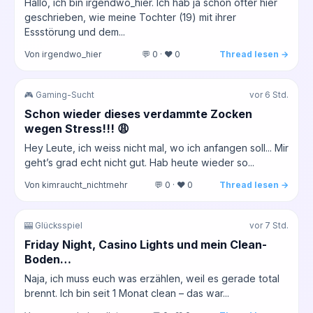
Hallo, ich bin irgendwo_hier. Ich hab ja schon öfter hier
geschrieben, wie meine Tochter (19) mit ihrer
Essstörung und dem...
Von irgendwo_hier
💬 0 · ❤️ 0
Thread lesen →
🎮 Gaming-Sucht
vor 6 Std.
Schon wieder dieses verdammte Zocken
wegen Stress!!! 😩
Hey Leute, ich weiss nicht mal, wo ich anfangen soll... Mir
geht’s grad echt nicht gut. Hab heute wieder so...
Von kimraucht_nichtmehr
💬 0 · ❤️ 0
Thread lesen →
🎰 Glücksspiel
vor 7 Std.
Friday Night, Casino Lights und mein Clean-
Boden…
Naja, ich muss euch was erzählen, weil es gerade total
brennt. Ich bin seit 1 Monat clean – das war...