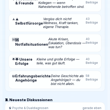
Beiträge
Kollegen — wenn
& Freunde
Nahestehende betroffen sind.
🧘
🧘
Vergiss dich nicht!
43
Beiträge
Wellness, Kraft tanken,
Selbstfürsorge
eigene Therapie.
Akute Krisen,
40
🆘
🆘
Beiträge
Eskalation, Überdosis —
Notfallsituationen
was tun?
🌟
🌟 Unsere
Kleine und große Erfolge —
40
Beiträge
teile, was gut läuft.
Erfolge
📖
Erfahrungsberichte
Deine Geschichte als
58
Beiträge
Angehörige/r — du
Angehörige
bist nicht allein.
🧵 Neueste Diskussionen
🧠 Psyche & Dualdiagnosen
gerade eben