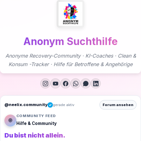
Zum
Inhalt
springen
Anonym Suchthilfe
Anonyme Recovery-Community · KI-Coaches · Clean &
Konsum -Tracker · Hilfe für Betroffene & Angehörige
@neelix.community
gerade aktiv
Forum ansehen
✓
COMMUNITY FEED
🌐
Hilfe & Community
Du bist nicht allein.