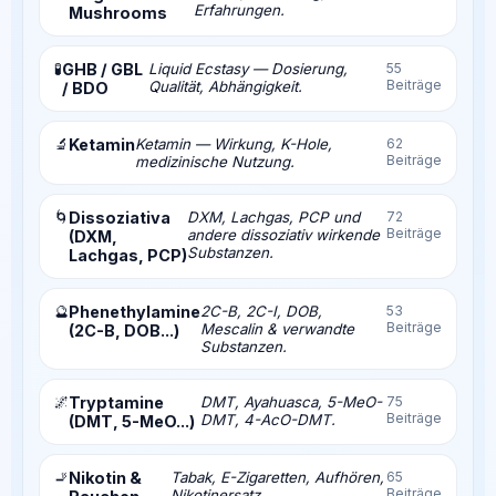
Erfahrungen.
Mushrooms
🧪
GHB / GBL
Liquid Ecstasy — Dosierung,
55
Beiträge
Qualität, Abhängigkeit.
/ BDO
🔬
Ketamin
Ketamin — Wirkung, K-Hole,
62
Beiträge
medizinische Nutzung.
🌀
Dissoziativa
DXM, Lachgas, PCP und
72
Beiträge
andere dissoziativ wirkende
(DXM,
Substanzen.
Lachgas, PCP)
🔮
Phenethylamine
2C-B, 2C-I, DOB,
53
Beiträge
Mescalin & verwandte
(2C-B, DOB...)
Substanzen.
🌌
Tryptamine
DMT, Ayahuasca, 5-MeO-
75
Beiträge
DMT, 4-AcO-DMT.
(DMT, 5-MeO...)
🚬
Nikotin &
Tabak, E-Zigaretten, Aufhören,
65
Beiträge
Nikotinersatz.