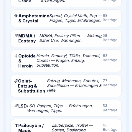
Erfahrungen.
Crack
💎
Amphetamine
Speed, Crystal Meth, Pep —
68
Beiträge
Fragen, Tipps, Erfahrungen.
& Crystal
💜
MDMA /
MDMA, Ecstasy-Pillen — Wirkung,
58
Beiträge
Safer Use, Warnungen.
Ecstasy
💉
Opioide
Heroin, Fentanyl, Tilidin, Tramadol,
82
Beiträge
Codein — Fragen, Entzug,
&
Substitution.
Heroin
Opiat-
Entzug, Methadon, Subutex,
77
🔓
Beiträge
Substitution — Erfahrungen &
Entzug &
Hilfe.
Substitution
🌈
LSD
LSD, Pappen, Trips — Erfahrungen,
53
Beiträge
Warnungen, Tipps.
🍄
Psilocybin /
Zauberpilze, Trüffel —
63
Beiträge
Sorten, Dosierung,
Magic