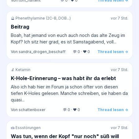
Von tom_haftent
💬 0 · ❤️ 0
Thread lesen →
🔮 Phenethylamine (2C-B, DOB...)
vor 7 Std.
Beitrag
Boah, hat jemand von euch auch noch das alte Zeug im
Kopf? Ich sitz hier grad, es ist Samstagabend, voll...
Von sandra_drogen_beschaff
💬 0 · ❤️ 0
Thread lesen →
🔬 Ketamin
vor 7 Std.
K-Hole-Erinnerung – was habt ihr da erlebt
Also ich hab hier im Forum ja schon öfter von diesen
tiefen K-Holes gelesen. Manche schreiben, sie haben da
quasi...
Von schattenboxer
💬 0 · ❤️ 0
Thread lesen →
🍰 Essstörungen
vor 7 Std.
Was tun, wenn der Kopf "nur noch" süß will