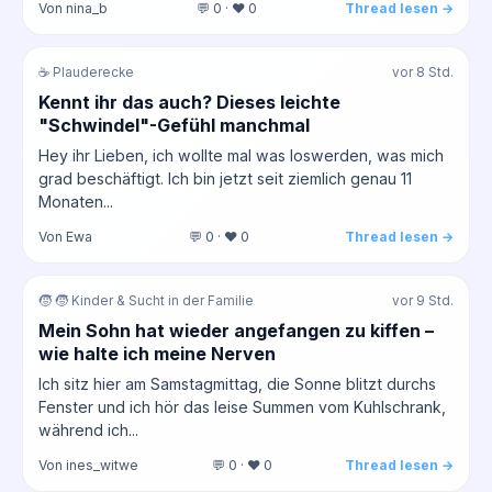
Von nina_b
💬 0 · ❤️ 0
Thread lesen →
☕ Plauderecke
vor 8 Std.
Kennt ihr das auch? Dieses leichte
"Schwindel"-Gefühl manchmal
Hey ihr Lieben, ich wollte mal was loswerden, was mich
grad beschäftigt. Ich bin jetzt seit ziemlich genau 11
Monaten...
Von Ewa
💬 0 · ❤️ 0
Thread lesen →
🧒 🧒 Kinder & Sucht in der Familie
vor 9 Std.
Mein Sohn hat wieder angefangen zu kiffen –
wie halte ich meine Nerven
Ich sitz hier am Samstagmittag, die Sonne blitzt durchs
Fenster und ich hör das leise Summen vom Kuhlschrank,
während ich...
Von ines_witwe
💬 0 · ❤️ 0
Thread lesen →