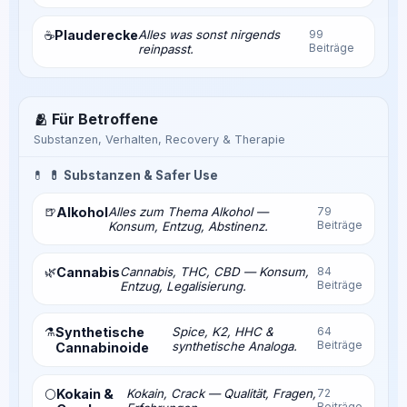
Plauderecke
Alles was sonst nirgends
99
☕
Beiträge
reinpasst.
🫂 Für Betroffene
Substanzen, Verhalten, Recovery & Therapie
💊
💊 Substanzen & Safer Use
🍺
Alkohol
Alles zum Thema Alkohol —
79
Beiträge
Konsum, Entzug, Abstinenz.
🌿
Cannabis
Cannabis, THC, CBD — Konsum,
84
Beiträge
Entzug, Legalisierung.
⚗️
Synthetische
Spice, K2, HHC &
64
Beiträge
synthetische Analoga.
Cannabinoide
Kokain &
Kokain, Crack — Qualität, Fragen,
72
⚪
Beiträge