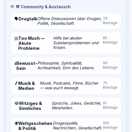
💬
💬 Community & Austausch
Drugtalk
Offene Diskussionen über Drogen,
78
🗣️
Beiträge
Politik, Gesellschaft.
Too Much —
Hilfe bei akuten
85
🆘
Beiträge
Substanzproblemen und
Akute
Krisen.
Probleme
Bewusst-
Philosophie, Spiritualität,
90
🕯️
Beiträge
Achtsamkeit, Sinn des Lebens.
Sein
🎵
Musik &
Musik, Podcasts, Filme, Bücher
75
Beiträge
— was euch bewegt.
Medien
😂
Witziges &
Sprüche, Jokes, Gedichte,
91
Beiträge
Weisheiten.
Sinnliches
Weltgeschehen
Drogenpolitik,
100
🌍
Beiträge
Nachrichten, Gesellschaft.
& Politik