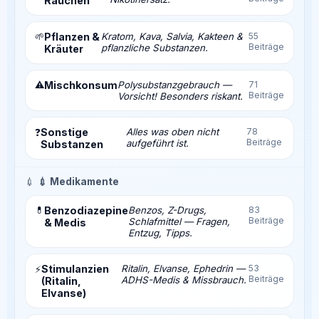
Rauchen
🌱
Pflanzen &
Kratom, Kava, Salvia, Kakteen &
55
Beiträge
pflanzliche Substanzen.
Kräuter
⚠️
Mischkonsum
Polysubstanzgebrauch —
71
Beiträge
Vorsicht! Besonders riskant.
Sonstige
Alles was oben nicht
78
❓
Beiträge
aufgeführt ist.
Substanzen
💉
💉 Medikamente
💊
Benzodiazepine
Benzos, Z-Drugs,
83
Beiträge
Schlafmittel — Fragen,
& Medis
Entzug, Tipps.
Stimulanzien
Ritalin, Elvanse, Ephedrin —
53
⚡
Beiträge
ADHS-Medis & Missbrauch.
(Ritalin,
Elvanse)