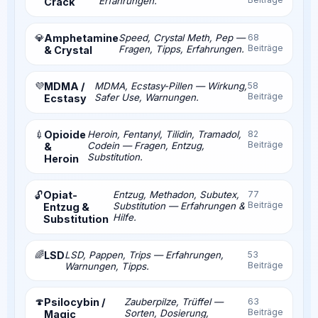
Erfahrungen.
Crack
💎
Amphetamine
Speed, Crystal Meth, Pep —
68
Beiträge
Fragen, Tipps, Erfahrungen.
& Crystal
💜
MDMA /
MDMA, Ecstasy-Pillen — Wirkung,
58
Beiträge
Safer Use, Warnungen.
Ecstasy
💉
Opioide
Heroin, Fentanyl, Tilidin, Tramadol,
82
Beiträge
Codein — Fragen, Entzug,
&
Substitution.
Heroin
Opiat-
Entzug, Methadon, Subutex,
77
🔓
Beiträge
Substitution — Erfahrungen &
Entzug &
Hilfe.
Substitution
🌈
LSD
LSD, Pappen, Trips — Erfahrungen,
53
Beiträge
Warnungen, Tipps.
🍄
Psilocybin /
Zauberpilze, Trüffel —
63
Beiträge
Sorten, Dosierung,
Magic