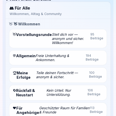
👥 Für Alle
Willkommen, Alltag & Community
👋
👋 Willkommen
👋
Vorstellungsrunde
Stell dich vor —
95
Beiträge
anonym und sicher.
Willkommen!
💬
Allgemein
Freie Unterhaltung &
194
Beiträge
Ankommen.
Meine
Teile deinen Fortschritt —
100
🏆
Beiträge
anonym & sicher.
Erfolge
🔄
Rückfall &
Kein Urteil. Nur
106
Beiträge
Unterstützung.
Neustart
❤️
Für
Geschützter Raum für Familien
113
Beiträge
& Freunde
Angehörige