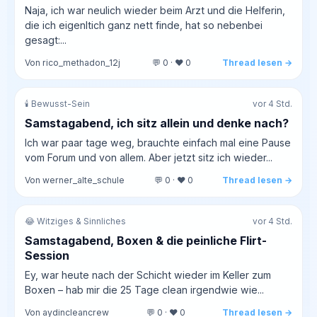
Naja, ich war neulich wieder beim Arzt und die Helferin,
die ich eigenltich ganz nett finde, hat so nebenbei
gesagt:...
Von rico_methadon_12j
💬 0 · ❤️ 0
Thread lesen →
🕯️ Bewusst-Sein
vor 4 Std.
Samstagabend, ich sitz allein und denke nach?
Ich war paar tage weg, brauchte einfach mal eine Pause
vom Forum und von allem. Aber jetzt sitz ich wieder...
Von werner_alte_schule
💬 0 · ❤️ 0
Thread lesen →
😂 Witziges & Sinnliches
vor 4 Std.
Samstagabend, Boxen & die peinliche Flirt-
Session
Ey, war heute nach der Schicht wieder im Keller zum
Boxen – hab mir die 25 Tage clean irgendwie wie...
Von aydincleancrew
💬 0 · ❤️ 0
Thread lesen →