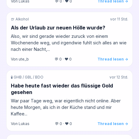
Von Lukas
💬 0 · ❤️ 0
Thread lesen →
🍺 Alkohol
vor 11 Std.
Als der Urlaub zur neuen Hölle wurde?
Also, wir sind gerade wieder zuruck von einem
Wochenende weg, und irgendwie fuhlt sich alles an wie
nach einer Nacht,...
Von ute_b
💬 0 · ❤️ 0
Thread lesen →
🧪 GHB / GBL / BDO
vor 12 Std.
Habe heute fast wieder das flüssige Gold
gesehen
War paar Tage weg, war eigentlich nicht online. Aber
heute Morgen, als ich in der Küche stand und mir
Kaffee...
Von Lukas
💬 0 · ❤️ 0
Thread lesen →