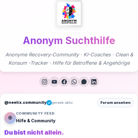
Zum
Inhalt
springen
Anonym Suchthilfe
Anonyme Recovery-Community · KI-Coaches · Clean &
Konsum -Tracker · Hilfe für Betroffene & Angehörige
@neelix.community
gerade aktiv
Forum ansehen
✓
COMMUNITY FEED
🌐
Hilfe & Community
Du bist nicht allein.