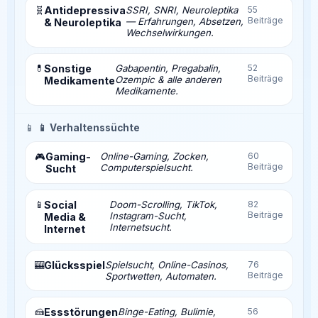
🧬
Antidepressiva
SSRI, SNRI, Neuroleptika
55
Beiträge
— Erfahrungen, Absetzen,
& Neuroleptika
Wechselwirkungen.
💊
Sonstige
Gabapentin, Pregabalin,
52
Beiträge
Ozempic & alle anderen
Medikamente
Medikamente.
📱
📱 Verhaltenssüchte
Gaming-
Online-Gaming, Zocken,
60
🎮
Beiträge
Computerspielsucht.
Sucht
📱
Social
Doom-Scrolling, TikTok,
82
Beiträge
Instagram-Sucht,
Media &
Internetsucht.
Internet
🎰
Glücksspiel
Spielsucht, Online-Casinos,
76
Beiträge
Sportwetten, Automaten.
🍰
Essstörungen
Binge-Eating, Bulimie,
56