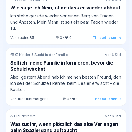
Wie sage ich Nein, ohne dass er wieder abhaut
Ich stehe gerade wieder vor einem Berg von Fragen
und Ängsten. Mein Mann ist seit ein paar Tagen wieder
zu...
Von sabine85
💬 0 · ❤️ 0
Thread lesen →
🧒 🧒 Kinder & Sucht in der Familie
vor 6 Std.
Soll ich meine Familie informieren, bevor die
Schuld wächst
Also, gestern Abend hab ich meinen besten Freund, den
ich seit der Schulzeit kenne, beim Dealer erwischt – die
Kacke...
Von fuenfuhrmorgens
💬 0 · ❤️ 0
Thread lesen →
☕ Plauderecke
vor 6 Std.
Was tut ihr, wenn plötzlich das alte Verlangen
beim Spaziergang auftaucht