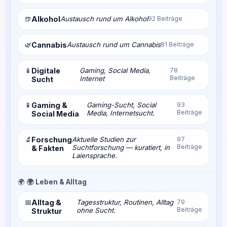
🍺
Alkohol
Austausch rund um Alkohol
92 Beiträge
🌿
Cannabis
Austausch rund um Cannabis
81 Beiträge
📱
Digitale
Gaming, Social Media,
78
Beiträge
Internet
Sucht
📱
Gaming &
Gaming-Sucht, Social
93
Beiträge
Media, Internetsucht.
Social Media
🔬
Forschung
Aktuelle Studien zur
97
Beiträge
Suchtforschung — kuratiert, in
& Fakten
Laiensprache.
🌍
🌍 Leben & Alltag
📅
Alltag &
Tagesstruktur, Routinen, Alltag
79
Beiträge
ohne Sucht.
Struktur