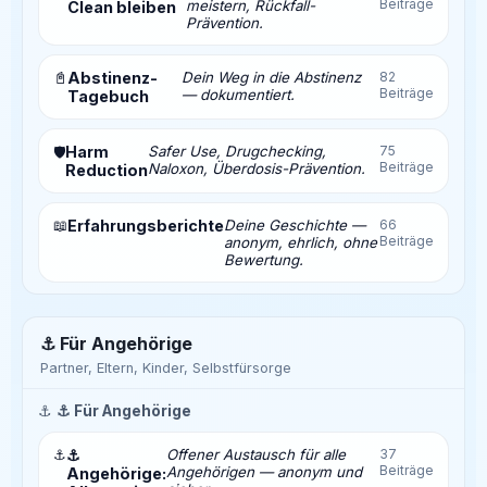
Beiträge
meistern, Rückfall-
Clean bleiben
Prävention.
📓
Abstinenz-
Dein Weg in die Abstinenz
82
Beiträge
— dokumentiert.
Tagebuch
Harm
Safer Use, Drugchecking,
75
🛡️
Beiträge
Naloxon, Überdosis-Prävention.
Reduction
📖
Erfahrungsberichte
Deine Geschichte —
66
Beiträge
anonym, ehrlich, ohne
Bewertung.
⚓ Für Angehörige
Partner, Eltern, Kinder, Selbstfürsorge
⚓
⚓ Für Angehörige
⚓
⚓
Offener Austausch für alle
37
Beiträge
Angehörigen — anonym und
Angehörige: