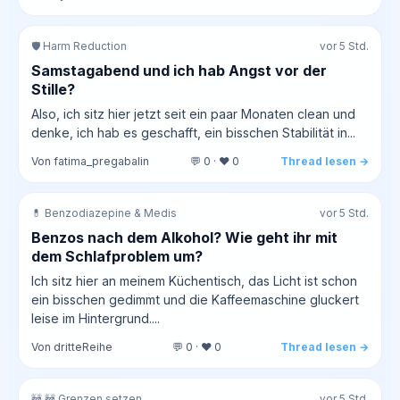
🛡️ Harm Reduction
vor 5 Std.
Samstagabend und ich hab Angst vor der
Stille?
Also, ich sitz hier jetzt seit ein paar Monaten clean und
denke, ich hab es geschafft, ein bisschen Stabilität in...
Von fatima_pregabalin
💬 0 · ❤️ 0
Thread lesen →
💊 Benzodiazepine & Medis
vor 5 Std.
Benzos nach dem Alkohol? Wie geht ihr mit
dem Schlafproblem um?
Ich sitz hier an meinem Küchentisch, das Licht ist schon
ein bisschen gedimmt und die Kaffeemaschine gluckert
leise im Hintergrund....
Von dritteReihe
💬 0 · ❤️ 0
Thread lesen →
🚧 🚧 Grenzen setzen
vor 5 Std.