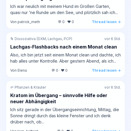
Ich war neulich mit meinem Hund im Großen Garten,
quasi nur ‘ne Runde um den See, und plötzlich sah ich...
Von patrick_meth
💬 0 · ❤️ 0
Thread lesen →
🌀 Dissoziativa (DXM, Lachgas, PCP)
vor 6 Std.
Lachgas-Flashbacks nach einem Monat clean
Also, ich bin jetzt seit einem Monat clean und dachte, ich
hab alles unter Kontrolle. Aber gestern Abend, als ich...
Von Elena
💬 0 · ❤️ 0
Thread lesen →
🌱 Pflanzen & Kräuter
vor 6 Std.
Kratom im Übergang – sinnvolle Hilfe oder
neuer Abhängigkeit
Ich sitz gerade in der Übergangseinrichtung, Mittag, die
Sonne dringt durch das kleine Fenster und ich denk
drüber nach, ob...