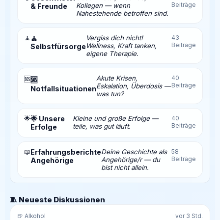
Beiträge
Kollegen — wenn
& Freunde
Nahestehende betroffen sind.
🧘
🧘
Vergiss dich nicht!
43
Beiträge
Wellness, Kraft tanken,
Selbstfürsorge
eigene Therapie.
Akute Krisen,
40
🆘
🆘
Beiträge
Eskalation, Überdosis —
Notfallsituationen
was tun?
🌟
🌟 Unsere
Kleine und große Erfolge —
40
Beiträge
teile, was gut läuft.
Erfolge
📖
Erfahrungsberichte
Deine Geschichte als
58
Beiträge
Angehörige/r — du
Angehörige
bist nicht allein.
🧵 Neueste Diskussionen
🍺 Alkohol
vor 3 Std.