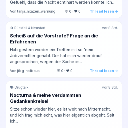
Gefuehl, dass die Nacht echt hart werden könnte. Ich...
Von tanja_nitazen_warnung
💬 0 · ❤️ 0
Thread lesen →
🔄 Rückfall & Neustart
vor 8 Std.
Scheiß auf die Vorstrafe? Frage an die
Erfahrenen
Hab gestern wieder ein Treffen mit so 'nem
Jobvermittler gehabt. Der hat mich wieder drauf
angesprochen, wegen der Sache im...
Von jörg_haftraus
💬 0 · ❤️ 0
Thread lesen →
🗣️ Drugtalk
vor 8 Std.
Nocturna & meine verdammten
Gedankenkreisel
Sitze schon wieder hier, es ist weit nach Mitternacht,
und ich frag mich echt, was hier eigentlich abgeht. Seit
ich...