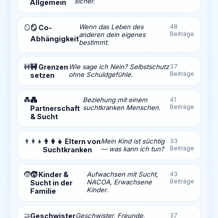
sicher.
Allgemein
Wenn das Leben des
48
🪞
🪞 Co-
Beiträge
anderen dein eigenes
Abhängigkeit
bestimmt.
🚧
🚧 Grenzen
Wie sage ich Nein? Selbstschutz
37
Beiträge
ohne Schuldgefühle.
setzen
💑
💑
Beziehung mit einem
41
Beiträge
suchtkranken Menschen.
Partnerschaft
& Sucht
👨‍👩‍👧
👨‍👩‍👧 Eltern von
Mein Kind ist süchtig
33
Beiträge
— was kann ich tun?
Suchtkranken
🧒
🧒 Kinder &
Aufwachsen mit Sucht,
43
Beiträge
NACOA, Erwachsene
Sucht in der
Kinder.
Familie
🤝
Geschwister
Geschwister, Freunde,
37