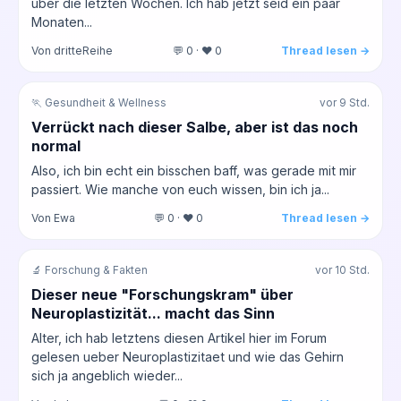
über die letzten Wochen. Ich hab jetzt seid ein paar
Monaten...
Von dritteReihe
💬 0 · ❤️ 0
Thread lesen →
🏃 Gesundheit & Wellness
vor 9 Std.
Verrückt nach dieser Salbe, aber ist das noch
normal
Also, ich bin echt ein bisschen baff, was gerade mit mir
passiert. Wie manche von euch wissen, bin ich ja...
Von Ewa
💬 0 · ❤️ 0
Thread lesen →
🔬 Forschung & Fakten
vor 10 Std.
Dieser neue "Forschungskram" über
Neuroplastizität... macht das Sinn
Alter, ich hab letztens diesen Artikel hier im Forum
gelesen ueber Neuroplastizitaet und wie das Gehirn
sich ja angeblich wieder...