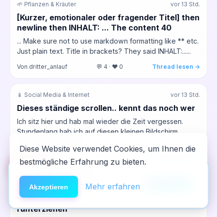
🌱 Pflanzen & Kräuter
vor 13 Std.
[Kurzer, emotionaler oder fragender Titel] then
newline then INHALT: ... The content 40
... Make sure not to use markdown formatting like ** etc.
Just plain text. Title in brackets? They said INHALT:......
Von dritter_anlauf
💬 4 · ❤️ 0
Thread lesen →
📱 Social Media & Internet
vor 13 Std.
Dieses ständige scrollen.. kennt das noch wer
Ich sitz hier und hab mal wieder die Zeit vergessen.
Stundenlang hab ich auf diesen kleinen Bildschirm
gestarrt, erst TikTok,...
Diese Website verwendet Cookies, um Ihnen die
Von dritteReihe
💬 0 · ❤️ 0
Thread lesen →
bestmögliche Erfahrung zu bieten.
🆘
Hilfe
App installieren
×
NeelixberliN auf dem Homescreen —
Anleitung
Mehr erfahren
📱 Digitale Sucht
vor 14 Std.
Akzeptieren
wie eine echte App.
Wenn die Reels dich nachts wieder
runterziehen