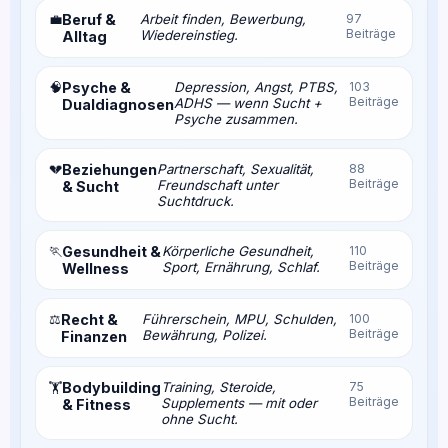
💼
Beruf &
Arbeit finden, Bewerbung,
97
Beiträge
Wiedereinstieg.
Alltag
🧠
Psyche &
Depression, Angst, PTBS,
103
Beiträge
ADHS — wenn Sucht +
Dualdiagnosen
Psyche zusammen.
💔
Beziehungen
Partnerschaft, Sexualität,
88
Beiträge
Freundschaft unter
& Sucht
Suchtdruck.
🏃
Gesundheit &
Körperliche Gesundheit,
110
Beiträge
Sport, Ernährung, Schlaf.
Wellness
⚖️
Recht &
Führerschein, MPU, Schulden,
100
Beiträge
Bewährung, Polizei.
Finanzen
Bodybuilding
Training, Steroide,
75
🏋️
Beiträge
Supplements — mit oder
& Fitness
ohne Sucht.