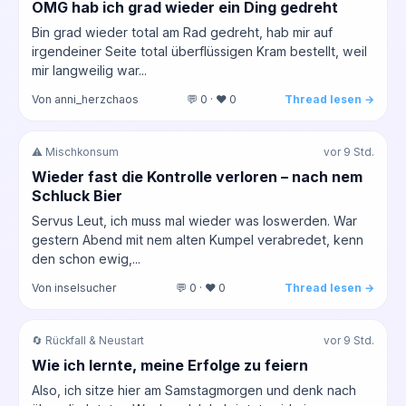
OMG hab ich grad wieder ein Ding gedreht
Bin grad wieder total am Rad gedreht, hab mir auf
irgendeiner Seite total überflüssigen Kram bestellt, weil
mir langweilig war...
Von anni_herzchaos
💬 0 · ❤️ 0
Thread lesen →
⚠️ Mischkonsum
vor 9 Std.
Wieder fast die Kontrolle verloren – nach nem
Schluck Bier
Servus Leut, ich muss mal wieder was loswerden. War
gestern Abend mit nem alten Kumpel verabredet, kenn
den schon ewig,...
Von inselsucher
💬 0 · ❤️ 0
Thread lesen →
🔄 Rückfall & Neustart
vor 9 Std.
Wie ich lernte, meine Erfolge zu feiern
Also, ich sitze hier am Samstagmorgen und denk nach