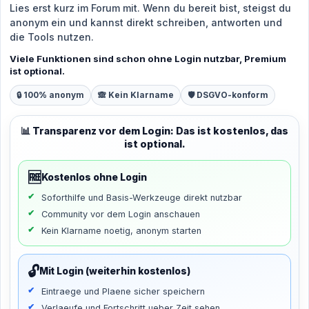
Lies erst kurz im Forum mit. Wenn du bereit bist, steigst du
anonym ein und kannst direkt schreiben, antworten und
die Tools nutzen.
Viele Funktionen sind schon ohne Login nutzbar, Premium
ist optional.
🔒 100% anonym
🙈 Kein Klarname
🛡️ DSGVO-konform
📊 Transparenz vor dem Login: Das ist kostenlos, das
ist optional.
🆓
Kostenlos ohne Login
Soforthilfe und Basis-Werkzeuge direkt nutzbar
Community vor dem Login anschauen
Kein Klarname noetig, anonym starten
🔓
Mit Login (weiterhin kostenlos)
Eintraege und Plaene sicher speichern
Verlaeufe und Fortschritt ueber Zeit sehen