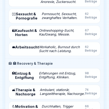
Beiträge
Anorexie, Zuckersucht.
Sexsucht &
Pornosucht, Sexsucht,
62
❤️‍🔥
Beiträge
zwanghaftes Verhalten.
Pornografie
Kaufsucht &
Onlineshopping-Sucht,
67
🛍️
Beiträge
Kaufzwang, Messie.
Horten
💼
Arbeitssucht
Workaholic, Burnout durch
62
Beiträge
Sucht nach Leistung.
🏥
🏥 Recovery & Therapie
🏥
Entzug &
Erfahrungen mit Entzug,
98
Beiträge
Entgiftung, Kliniken.
Entgiftung
Therapie &
Ambulant, stationär,
74
🛋️
Beiträge
Langzeittherapie, Nachsorge.
Nachsorge
💪
Motivation &
Durchhalten, Trigger
66