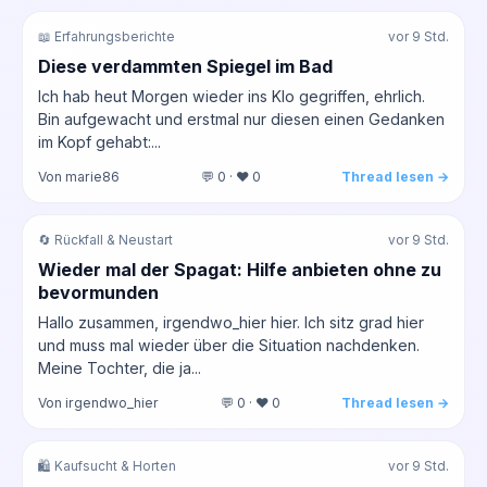
📖 Erfahrungsberichte
vor 9 Std.
Diese verdammten Spiegel im Bad
Ich hab heut Morgen wieder ins Klo gegriffen, ehrlich.
Bin aufgewacht und erstmal nur diesen einen Gedanken
im Kopf gehabt:...
Von marie86
💬 0 · ❤️ 0
Thread lesen →
🔄 Rückfall & Neustart
vor 9 Std.
Wieder mal der Spagat: Hilfe anbieten ohne zu
bevormunden
Hallo zusammen, irgendwo_hier hier. Ich sitz grad hier
und muss mal wieder über die Situation nachdenken.
Meine Tochter, die ja...
Von irgendwo_hier
💬 0 · ❤️ 0
Thread lesen →
🛍️ Kaufsucht & Horten
vor 9 Std.