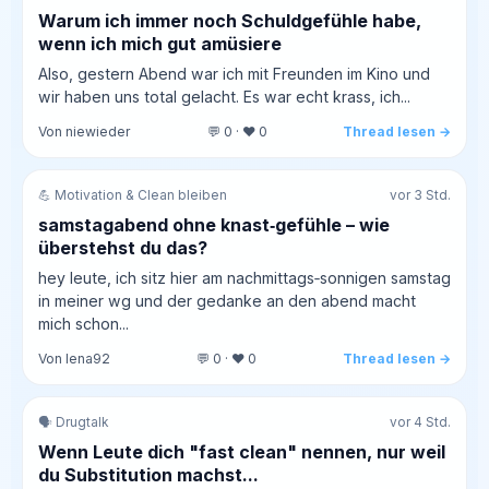
Warum ich immer noch Schuldgefühle habe,
wenn ich mich gut amüsiere
Also, gestern Abend war ich mit Freunden im Kino und
wir haben uns total gelacht. Es war echt krass, ich...
Von niewieder
💬 0 · ❤️ 0
Thread lesen →
💪 Motivation & Clean bleiben
vor 3 Std.
samstagabend ohne knast‑gefühle – wie
überstehst du das?
hey leute, ich sitz hier am nachmittags‑sonnigen samstag
in meiner wg und der gedanke an den abend macht
mich schon...
Von lena92
💬 0 · ❤️ 0
Thread lesen →
🗣️ Drugtalk
vor 4 Std.
Wenn Leute dich "fast clean" nennen, nur weil
du Substitution machst...