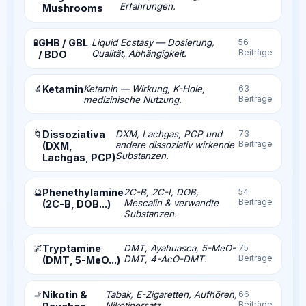
Erfahrungen.
Mushrooms
🧪
GHB / GBL
Liquid Ecstasy — Dosierung,
56
Beiträge
Qualität, Abhängigkeit.
/ BDO
🔬
Ketamin
Ketamin — Wirkung, K-Hole,
63
Beiträge
medizinische Nutzung.
🌀
Dissoziativa
DXM, Lachgas, PCP und
73
Beiträge
andere dissoziativ wirkende
(DXM,
Substanzen.
Lachgas, PCP)
🔮
Phenethylamine
2C-B, 2C-I, DOB,
54
Beiträge
Mescalin & verwandte
(2C-B, DOB...)
Substanzen.
🌌
Tryptamine
DMT, Ayahuasca, 5-MeO-
75
Beiträge
DMT, 4-AcO-DMT.
(DMT, 5-MeO...)
🚬
Nikotin &
Tabak, E-Zigaretten, Aufhören,
66
Beiträge
Nikotinersatz.