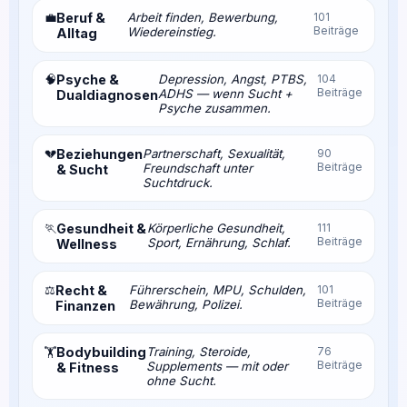
💼
Beruf &
Arbeit finden, Bewerbung,
101
Beiträge
Wiedereinstieg.
Alltag
🧠
Psyche &
Depression, Angst, PTBS,
104
Beiträge
ADHS — wenn Sucht +
Dualdiagnosen
Psyche zusammen.
💔
Beziehungen
Partnerschaft, Sexualität,
90
Beiträge
Freundschaft unter
& Sucht
Suchtdruck.
🏃
Gesundheit &
Körperliche Gesundheit,
111
Beiträge
Sport, Ernährung, Schlaf.
Wellness
⚖️
Recht &
Führerschein, MPU, Schulden,
101
Beiträge
Bewährung, Polizei.
Finanzen
Bodybuilding
Training, Steroide,
76
🏋️
Beiträge
Supplements — mit oder
& Fitness
ohne Sucht.