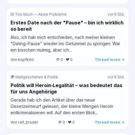
🆘 Too Much — Akute Probleme
vor 6 Std.
Erstes Date nach der "Pause" – bin ich wirklich
so bereit
Also, ich hab mich entschieden, nach meiner kleinen
"Dating-Pause" wieder ins Getümmel zu springen. War
ein bisschen mulmig, aber ich...
Von kopfkino
💬 0 · ❤️ 0
Thread lesen →
🌍 Weltgeschehen & Politik
vor 6 Std.
Politik will Heroin‑Legalität – was bedeutet das
für uns Angehörige
Gerade hab ich den Artikel über das neue
Gesetzentwurf gelesen, der kleine Mengen Heroin
entkriminalisieren will. Auf den ersten Blick...
Von ralf_bruder
💬 0 · ❤️ 0
Thread lesen →