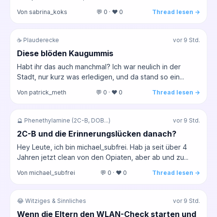
Von sabrina_koks
💬 0 · ❤️ 0
Thread lesen →
☕ Plauderecke
vor 9 Std.
Diese blöden Kaugummis
Habt ihr das auch manchmal? Ich war neulich in der
Stadt, nur kurz was erledigen, und da stand so ein...
Von patrick_meth
💬 0 · ❤️ 0
Thread lesen →
🔮 Phenethylamine (2C-B, DOB...)
vor 9 Std.
2C-B und die Erinnerungslücken danach?
Hey Leute, ich bin michael_subfrei. Hab ja seit über 4
Jahren jetzt clean von den Opiaten, aber ab und zu...
Von michael_subfrei
💬 0 · ❤️ 0
Thread lesen →
😂 Witziges & Sinnliches
vor 9 Std.
Wenn die Eltern den WLAN-Check starten und