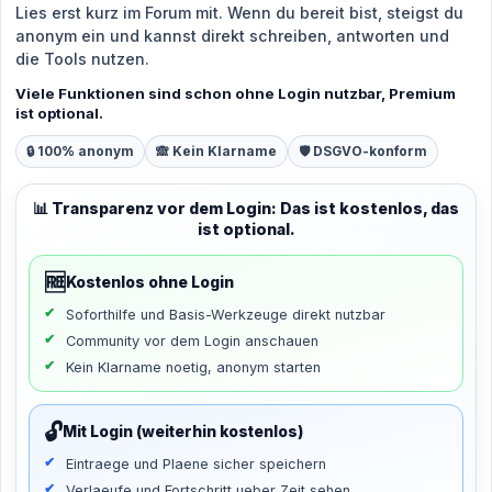
Lies erst kurz im Forum mit. Wenn du bereit bist, steigst du
anonym ein und kannst direkt schreiben, antworten und
die Tools nutzen.
Viele Funktionen sind schon ohne Login nutzbar, Premium
ist optional.
🔒 100% anonym
🙈 Kein Klarname
🛡️ DSGVO-konform
📊 Transparenz vor dem Login: Das ist kostenlos, das
ist optional.
🆓
Kostenlos ohne Login
Soforthilfe und Basis-Werkzeuge direkt nutzbar
Community vor dem Login anschauen
Kein Klarname noetig, anonym starten
🔓
Mit Login (weiterhin kostenlos)
Eintraege und Plaene sicher speichern
Verlaeufe und Fortschritt ueber Zeit sehen