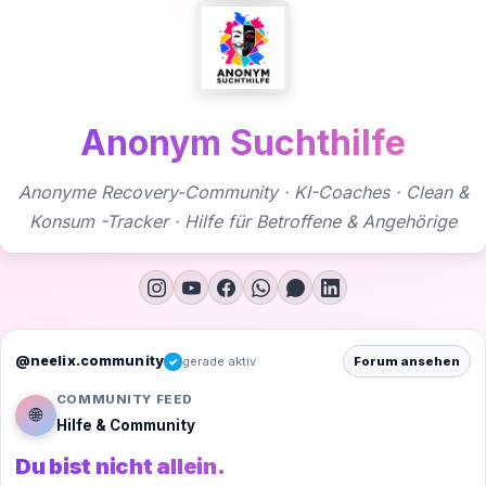
Zum
Inhalt
springen
Anonym Suchthilfe
Anonyme Recovery-Community · KI-Coaches · Clean &
Konsum -Tracker · Hilfe für Betroffene & Angehörige
@neelix.community
gerade aktiv
Forum ansehen
✓
COMMUNITY FEED
🌐
Hilfe & Community
Du bist nicht allein.