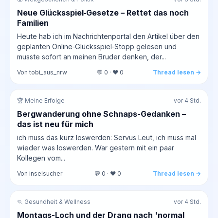
Neue Glücksspiel‑Gesetze – Rettet das noch
Familien
Heute hab ich im Nachrichtenportal den Artikel über den
geplanten Online‑Glücksspiel‑Stopp gelesen und
musste sofort an meinen Bruder denken, der...
Von tobi_aus_nrw
💬 0 · ❤️ 0
Thread lesen →
🏆 Meine Erfolge
vor 4 Std.
Bergwanderung ohne Schnaps-Gedanken –
das ist neu für mich
ich muss das kurz loswerden: Servus Leut, ich muss mal
wieder was loswerden. War gestern mit ein paar
Kollegen vom...
Von inselsucher
💬 0 · ❤️ 0
Thread lesen →
🏃 Gesundheit & Wellness
vor 4 Std.
Montags-Loch und der Drang nach 'normal