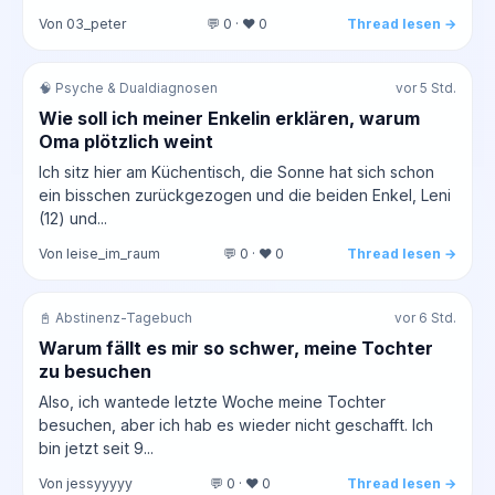
Von 03_peter
💬 0 · ❤️ 0
Thread lesen →
🧠 Psyche & Dualdiagnosen
vor 5 Std.
Wie soll ich meiner Enkelin erklären, warum
Oma plötzlich weint
Ich sitz hier am Küchentisch, die Sonne hat sich schon
ein bisschen zurückgezogen und die beiden Enkel, Leni
(12) und...
Von leise_im_raum
💬 0 · ❤️ 0
Thread lesen →
📓 Abstinenz-Tagebuch
vor 6 Std.
Warum fällt es mir so schwer, meine Tochter
zu besuchen
Also, ich wantede letzte Woche meine Tochter
besuchen, aber ich hab es wieder nicht geschafft. Ich
bin jetzt seit 9...
Von jessyyyyy
💬 0 · ❤️ 0
Thread lesen →