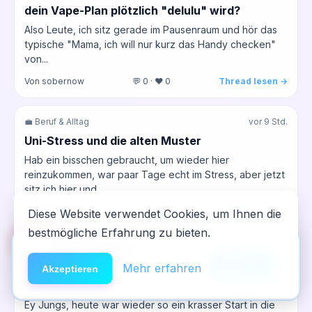
dein Vape-Plan plötzlich "delulu" wird?
Also Leute, ich sitz gerade im Pausenraum und hör das
typische "Mama, ich will nur kurz das Handy checken"
von...
Von sobernow
💬 0 · ❤️ 0
Thread lesen →
💼 Beruf & Alltag
vor 9 Std.
Uni-Stress und die alten Muster
Hab ein bisschen gebraucht, um wieder hier
reinzukommen, war paar Tage echt im Stress, aber jetzt
sitz ich hier und...
Von jule_perfection
💬 0 · ❤️ 0
Thread lesen →
Diese Website verwendet Cookies, um Ihnen die
bestmögliche Erfahrung zu bieten.
🆘
Hilfe
App installieren
🌀 Dissoziativa (DXM, Lachgas, PCP)
vor 10 Std.
×
NeelixberliN auf dem Homescreen —
Anleitung
Mehr erfahren
Akzeptieren
Morgen‑Boxen und das Lachen im Kopf – wie
wie eine echte App.
hält ihr den Lachgas‑Drang fern
Ey Jungs, heute war wieder so ein krasser Start in die