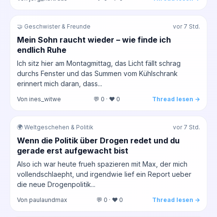
🤝 Geschwister & Freunde
vor 7 Std.
Mein Sohn raucht wieder – wie finde ich
endlich Ruhe
Ich sitz hier am Montagmittag, das Licht fällt schrag
durchs Fenster und das Summen vom Kühlschrank
erinnert mich daran, dass...
Von ines_witwe
💬 0 · ❤️ 0
Thread lesen →
🌍 Weltgeschehen & Politik
vor 7 Std.
Wenn die Politik über Drogen redet und du
gerade erst aufgewacht bist
Also ich war heute frueh spazieren mit Max, der mich
vollendschlaepht, und irgendwie lief ein Report ueber
die neue Drogenpolitik...
Von paulaundmax
💬 0 · ❤️ 0
Thread lesen →