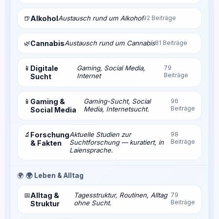
🍺
Alkohol
Austausch rund um Alkohol
92 Beiträge
🌿
Cannabis
Austausch rund um Cannabis
81 Beiträge
📱
Digitale
Gaming, Social Media,
79
Beiträge
Internet
Sucht
📱
Gaming &
Gaming-Sucht, Social
96
Beiträge
Media, Internetsucht.
Social Media
🔬
Forschung
Aktuelle Studien zur
98
Beiträge
Suchtforschung — kuratiert, in
& Fakten
Laiensprache.
🌍
🌍 Leben & Alltag
📅
Alltag &
Tagesstruktur, Routinen, Alltag
79
Beiträge
ohne Sucht.
Struktur