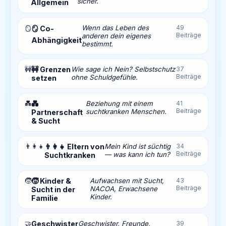
sicher.
Allgemein
Wenn das Leben des
49
🪞
🪞 Co-
Beiträge
anderen dein eigenes
Abhängigkeit
bestimmt.
🚧
🚧 Grenzen
Wie sage ich Nein? Selbstschutz
37
Beiträge
ohne Schuldgefühle.
setzen
💑
💑
Beziehung mit einem
41
Beiträge
suchtkranken Menschen.
Partnerschaft
& Sucht
👨‍👩‍👧
👨‍👩‍👧 Eltern von
Mein Kind ist süchtig
34
Beiträge
— was kann ich tun?
Suchtkranken
🧒
🧒 Kinder &
Aufwachsen mit Sucht,
43
Beiträge
NACOA, Erwachsene
Sucht in der
Kinder.
Familie
🤝
Geschwister
Geschwister, Freunde,
39