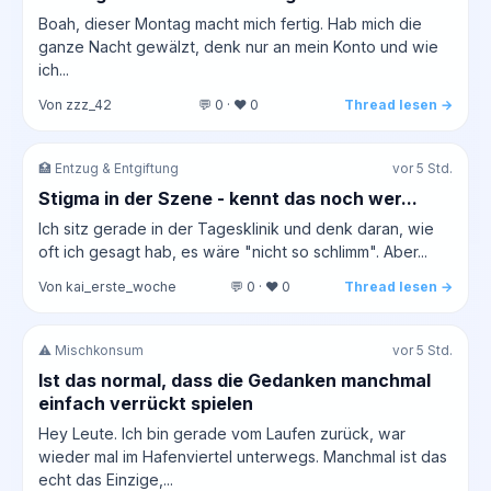
Boah, dieser Montag macht mich fertig. Hab mich die
ganze Nacht gewälzt, denk nur an mein Konto und wie
ich...
Von zzz_42
💬 0 · ❤️ 0
Thread lesen →
🏥 Entzug & Entgiftung
vor 5 Std.
Stigma in der Szene - kennt das noch wer...
Ich sitz gerade in der Tagesklinik und denk daran, wie
oft ich gesagt hab, es wäre "nicht so schlimm". Aber...
Von kai_erste_woche
💬 0 · ❤️ 0
Thread lesen →
⚠️ Mischkonsum
vor 5 Std.
Ist das normal, dass die Gedanken manchmal
einfach verrückt spielen
Hey Leute. Ich bin gerade vom Laufen zurück, war
wieder mal im Hafenviertel unterwegs. Manchmal ist das
echt das Einzige,...