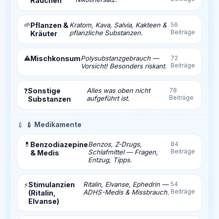
Rauchen
🌱
Pflanzen &
Kratom, Kava, Salvia, Kakteen &
56
Beiträge
pflanzliche Substanzen.
Kräuter
⚠️
Mischkonsum
Polysubstanzgebrauch —
72
Beiträge
Vorsicht! Besonders riskant.
Sonstige
Alles was oben nicht
78
❓
Beiträge
aufgeführt ist.
Substanzen
💉
💉 Medikamente
💊
Benzodiazepine
Benzos, Z-Drugs,
84
Beiträge
Schlafmittel — Fragen,
& Medis
Entzug, Tipps.
Stimulanzien
Ritalin, Elvanse, Ephedrin —
54
⚡
Beiträge
ADHS-Medis & Missbrauch.
(Ritalin,
Elvanse)