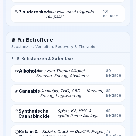
Plauderecke
Alles was sonst nirgends
101
☕
Beiträge
reinpasst.
🫂 Für Betroffene
Substanzen, Verhalten, Recovery & Therapie
💊
💊 Substanzen & Safer Use
🍺
Alkohol
Alles zum Thema Alkohol —
80
Beiträge
Konsum, Entzug, Abstinenz.
🌿
Cannabis
Cannabis, THC, CBD — Konsum,
85
Beiträge
Entzug, Legalisierung.
⚗️
Synthetische
Spice, K2, HHC &
65
Beiträge
synthetische Analoga.
Cannabinoide
Kokain &
Kokain, Crack — Qualität, Fragen,
72
⚪
Beiträge