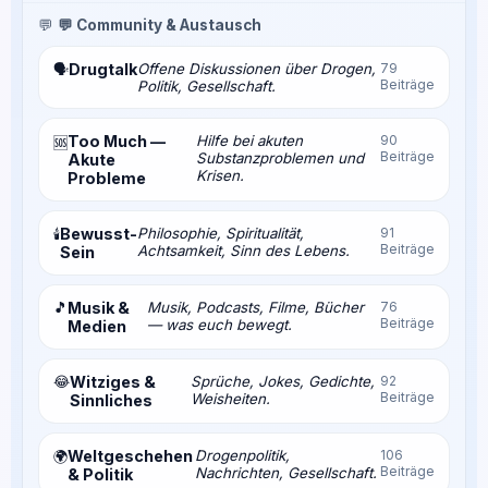
💬
💬 Community & Austausch
Drugtalk
Offene Diskussionen über Drogen,
79
🗣️
Beiträge
Politik, Gesellschaft.
Too Much —
Hilfe bei akuten
90
🆘
Beiträge
Substanzproblemen und
Akute
Krisen.
Probleme
Bewusst-
Philosophie, Spiritualität,
91
🕯️
Beiträge
Achtsamkeit, Sinn des Lebens.
Sein
🎵
Musik &
Musik, Podcasts, Filme, Bücher
76
Beiträge
— was euch bewegt.
Medien
😂
Witziges &
Sprüche, Jokes, Gedichte,
92
Beiträge
Weisheiten.
Sinnliches
Weltgeschehen
Drogenpolitik,
106
🌍
Beiträge
Nachrichten, Gesellschaft.
& Politik