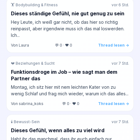
🏋️ Bodybuilding & Fitness
vor 6 Std.
Dieses ständige Gefühl, nie gut genug zu sein
Hey Leute, ich weiß gar nicht, ob das hier so richtig
reinpasst, aber irgendwie muss ich das mal loswerden.
Ich...
Von Laura
💬 0 · ❤️ 0
Thread lesen →
💔 Beziehungen & Sucht
vor 7 Std.
Funktionsdroge im Job – wie sagt man dem
Partner das
Montag, ich sitz hier mit nem leichten Kater von zu
wenig Schlaf und frag mich wieder, warum ich das alles...
Von sabrina_koks
💬 0 · ❤️ 0
Thread lesen →
🕯️ Bewusst-Sein
vor 7 Std.
Dieses Gefühl, wenn alles zu viel wird
Habt ihr das manchmal, dass ihr euch einfach nur