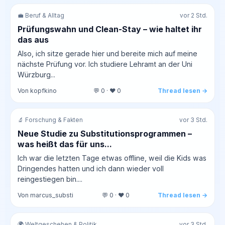
💼 Beruf & Alltag
vor 2 Std.
Prüfungswahn und Clean-Stay – wie haltet ihr
das aus
Also, ich sitze gerade hier und bereite mich auf meine
nächste Prüfung vor. Ich studiere Lehramt an der Uni
Würzburg...
Von kopfkino
💬 0 · ❤️ 0
Thread lesen →
🔬 Forschung & Fakten
vor 3 Std.
Neue Studie zu Substitutionsprogrammen –
was heißt das für uns...
Ich war die letzten Tage etwas offline, weil die Kids was
Dringendes hatten und ich dann wieder voll
reingestiegen bin....
Von marcus_substi
💬 0 · ❤️ 0
Thread lesen →
🌍 Weltgeschehen & Politik
vor 3 Std.