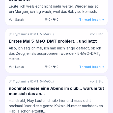
Leute, ich weiß echt nicht mehr weiter. Wieder mal so
ein Morgen, ich lag wach, weil das Baby so komisch...
Von Sarah
💬 0 · ❤️ 0
Thread lesen →
🌌 Tryptamine (DMT, 5-MeO...)
vor 8 Std.
Erstes Mal 5-MeO-DMT probiert... und jetzt
Also, ich sag ich mal, ich hab mich lange gefragt, ob ich
das Zeug jemals ausprobieren wuerde - 5-MeO-DMT,
meine...
Von Lukas
💬 0 · ❤️ 0
Thread lesen →
🌌 Tryptamine (DMT, 5-MeO...)
vor 8 Std.
nochmal dieser eine Abend im club... warum tut
man sich das an...
mal direkt, Hey Leute, ich sitz hier und muss echt
nochmal über diese ganze Kokain-Nummer nachdenken.
Hab ja schon erzählt,...