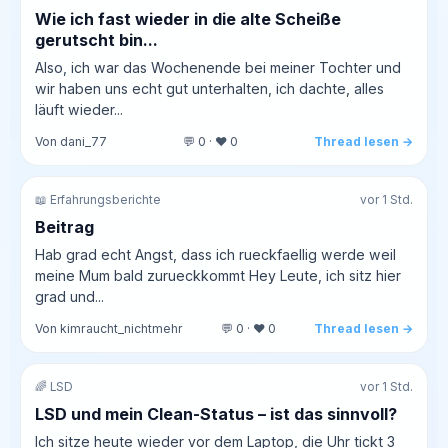
Wie ich fast wieder in die alte Scheiße
gerutscht bin...
Also, ich war das Wochenende bei meiner Tochter und
wir haben uns echt gut unterhalten, ich dachte, alles
läuft wieder...
Von dani_77
💬 0 · ❤️ 0
Thread lesen →
📖 Erfahrungsberichte
vor 1 Std.
Beitrag
Hab grad echt Angst, dass ich rueckfaellig werde weil
meine Mum bald zurueckkommt Hey Leute, ich sitz hier
grad und...
Von kimraucht_nichtmehr
💬 0 · ❤️ 0
Thread lesen →
🌈 LSD
vor 1 Std.
LSD und mein Clean-Status – ist das sinnvoll?
Ich sitze heute wieder vor dem Laptop, die Uhr tickt 3