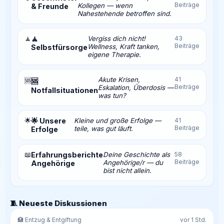
Beiträge
Kollegen — wenn
& Freunde
Nahestehende betroffen sind.
🧘
🧘
Vergiss dich nicht!
43
Beiträge
Wellness, Kraft tanken,
Selbstfürsorge
eigene Therapie.
Akute Krisen,
41
🆘
🆘
Beiträge
Eskalation, Überdosis —
Notfallsituationen
was tun?
🌟
🌟 Unsere
Kleine und große Erfolge —
41
Beiträge
teile, was gut läuft.
Erfolge
📖
Erfahrungsberichte
Deine Geschichte als
58
Beiträge
Angehörige/r — du
Angehörige
bist nicht allein.
🧵 Neueste Diskussionen
🏥 Entzug & Entgiftung
vor 1 Std.