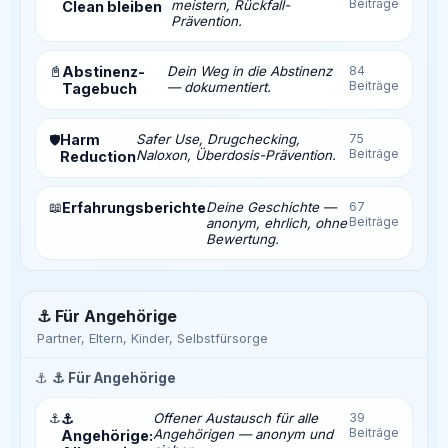
Beiträge
meistern, Rückfall-
Clean bleiben
Prävention.
📓
Abstinenz-
Dein Weg in die Abstinenz
84
Beiträge
— dokumentiert.
Tagebuch
Harm
Safer Use, Drugchecking,
75
🛡️
Beiträge
Naloxon, Überdosis-Prävention.
Reduction
📖
Erfahrungsberichte
Deine Geschichte —
67
Beiträge
anonym, ehrlich, ohne
Bewertung.
⚓ Für Angehörige
Partner, Eltern, Kinder, Selbstfürsorge
⚓
⚓ Für Angehörige
⚓
⚓
Offener Austausch für alle
39
Beiträge
Angehörigen — anonym und
Angehörige: