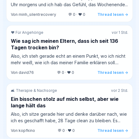
Uhr morgens und ich hab das Gefühl, das Wochenende...
Von minh_silentrecovery
💬 0 · ❤️ 0
Thread lesen →
❤️ Für Angehörige
vor 1 Std.
Wie sag ich meinen Eltern, dass ich seit 136
Tagen trocken bin?
Also, ich steh gerade echt an einem Punkt, wo ich nicht
mehr weiß, wie ich das meiner Familie erklären soll....
Von david76
💬 0 · ❤️ 0
Thread lesen →
🛋️ Therapie & Nachsorge
vor 2 Std.
Ein bisschen stolz auf mich selbst, aber wie
lange hält das
Also, ich sitze gerade hier und denke darüber nach, wie
ich es geschafft habe, 28 Tage clean zu bleiben. Es...
Von kopfkino
💬 0 · ❤️ 0
Thread lesen →