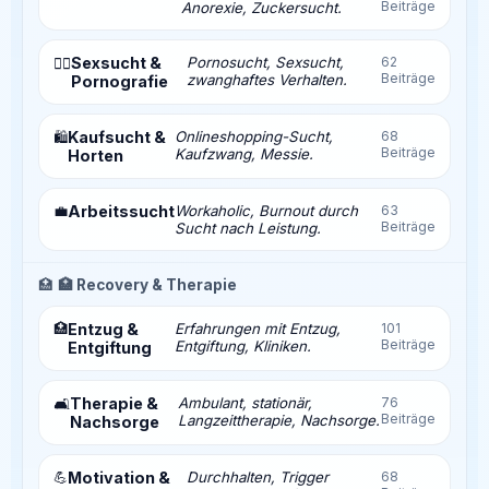
Beiträge
Anorexie, Zuckersucht.
Sexsucht &
Pornosucht, Sexsucht,
62
❤️‍🔥
Beiträge
zwanghaftes Verhalten.
Pornografie
Kaufsucht &
Onlineshopping-Sucht,
68
🛍️
Beiträge
Kaufzwang, Messie.
Horten
💼
Arbeitssucht
Workaholic, Burnout durch
63
Beiträge
Sucht nach Leistung.
🏥
🏥 Recovery & Therapie
🏥
Entzug &
Erfahrungen mit Entzug,
101
Beiträge
Entgiftung, Kliniken.
Entgiftung
Therapie &
Ambulant, stationär,
76
🛋️
Beiträge
Langzeittherapie, Nachsorge.
Nachsorge
💪
Motivation &
Durchhalten, Trigger
68