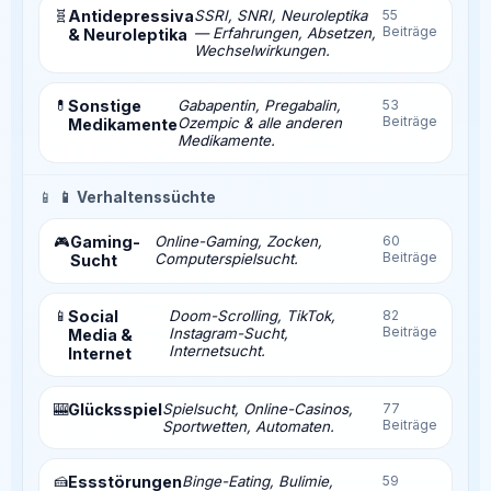
🧬
Antidepressiva
SSRI, SNRI, Neuroleptika
55
Beiträge
— Erfahrungen, Absetzen,
& Neuroleptika
Wechselwirkungen.
💊
Sonstige
Gabapentin, Pregabalin,
53
Beiträge
Ozempic & alle anderen
Medikamente
Medikamente.
📱
📱 Verhaltenssüchte
Gaming-
Online-Gaming, Zocken,
60
🎮
Beiträge
Computerspielsucht.
Sucht
📱
Social
Doom-Scrolling, TikTok,
82
Beiträge
Instagram-Sucht,
Media &
Internetsucht.
Internet
🎰
Glücksspiel
Spielsucht, Online-Casinos,
77
Beiträge
Sportwetten, Automaten.
🍰
Essstörungen
Binge-Eating, Bulimie,
59