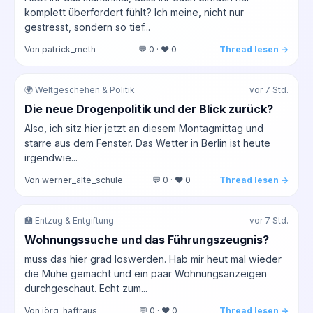
komplett überfordert fühlt? Ich meine, nicht nur
gestresst, sondern so tief...
Von patrick_meth
💬 0 · ❤️ 0
Thread lesen →
🌍 Weltgeschehen & Politik
vor 7 Std.
Die neue Drogenpolitik und der Blick zurück?
Also, ich sitz hier jetzt an diesem Montagmittag und
starre aus dem Fenster. Das Wetter in Berlin ist heute
irgendwie...
Von werner_alte_schule
💬 0 · ❤️ 0
Thread lesen →
🏥 Entzug & Entgiftung
vor 7 Std.
Wohnungssuche und das Führungszeugnis?
muss das hier grad loswerden. Hab mir heut mal wieder
die Muhe gemacht und ein paar Wohnungsanzeigen
durchgeschaut. Echt zum...
Von jörg_haftraus
💬 0 · ❤️ 0
Thread lesen →