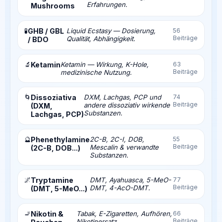
Erfahrungen.
Mushrooms
🧪
GHB / GBL
Liquid Ecstasy — Dosierung,
56
Beiträge
Qualität, Abhängigkeit.
/ BDO
🔬
Ketamin
Ketamin — Wirkung, K-Hole,
63
Beiträge
medizinische Nutzung.
🌀
Dissoziativa
DXM, Lachgas, PCP und
74
Beiträge
andere dissoziativ wirkende
(DXM,
Substanzen.
Lachgas, PCP)
🔮
Phenethylamine
2C-B, 2C-I, DOB,
55
Beiträge
Mescalin & verwandte
(2C-B, DOB...)
Substanzen.
🌌
Tryptamine
DMT, Ayahuasca, 5-MeO-
77
Beiträge
DMT, 4-AcO-DMT.
(DMT, 5-MeO...)
🚬
Nikotin &
Tabak, E-Zigaretten, Aufhören,
66
Beiträge
Nikotinersatz.