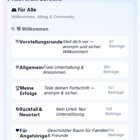
👥 Für Alle
Willkommen, Alltag & Community
👋
👋 Willkommen
👋
Vorstellungsrunde
Stell dich vor —
97
Beiträge
anonym und sicher.
Willkommen!
💬
Allgemein
Freie Unterhaltung &
195
Beiträge
Ankommen.
Meine
Teile deinen Fortschritt —
101
🏆
Beiträge
anonym & sicher.
Erfolge
🔄
Rückfall &
Kein Urteil. Nur
106
Beiträge
Unterstützung.
Neustart
❤️
Für
Geschützter Raum für Familien
114
Beiträge
& Freunde
Angehörige