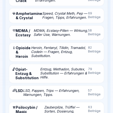
Erfahrungen.
Crack
💎
Amphetamine
Speed, Crystal Meth, Pep —
69
Beiträge
Fragen, Tipps, Erfahrungen.
& Crystal
💜
MDMA /
MDMA, Ecstasy-Pillen — Wirkung,
58
Beiträge
Safer Use, Warnungen.
Ecstasy
💉
Opioide
Heroin, Fentanyl, Tilidin, Tramadol,
82
Beiträge
Codein — Fragen, Entzug,
&
Substitution.
Heroin
Opiat-
Entzug, Methadon, Subutex,
79
🔓
Beiträge
Substitution — Erfahrungen &
Entzug &
Hilfe.
Substitution
🌈
LSD
LSD, Pappen, Trips — Erfahrungen,
57
Beiträge
Warnungen, Tipps.
🍄
Psilocybin /
Zauberpilze, Trüffel —
63
Beiträge
Sorten, Dosierung,
Magic