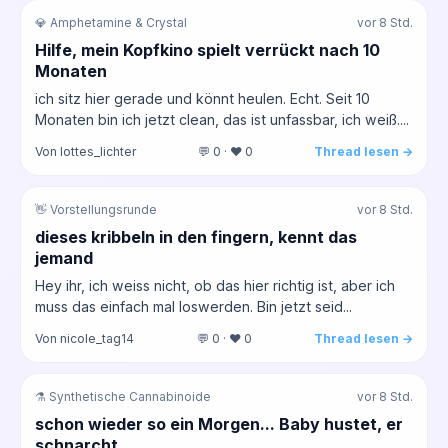
💎 Amphetamine & Crystal
vor 8 Std.
Hilfe, mein Kopfkino spielt verrückt nach 10
Monaten
ich sitz hier gerade und könnt heulen. Echt. Seit 10
Monaten bin ich jetzt clean, das ist unfassbar, ich weiß....
Von lottes_lichter
💬 0 · ❤️ 0
Thread lesen →
👋 Vorstellungsrunde
vor 8 Std.
dieses kribbeln in den fingern, kennt das
jemand
Hey ihr, ich weiss nicht, ob das hier richtig ist, aber ich
muss das einfach mal loswerden. Bin jetzt seid...
Von nicole_tag14
💬 0 · ❤️ 0
Thread lesen →
⚗️ Synthetische Cannabinoide
vor 8 Std.
schon wieder so ein Morgen... Baby hustet, er
schnarcht