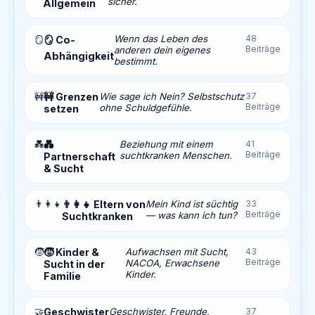
sicher.
Allgemein
Wenn das Leben des
48
🪞
🪞 Co-
Beiträge
anderen dein eigenes
Abhängigkeit
bestimmt.
🚧
🚧 Grenzen
Wie sage ich Nein? Selbstschutz
37
Beiträge
ohne Schuldgefühle.
setzen
💑
💑
Beziehung mit einem
41
Beiträge
suchtkranken Menschen.
Partnerschaft
& Sucht
👨‍👩‍👧
👨‍👩‍👧 Eltern von
Mein Kind ist süchtig
33
Beiträge
— was kann ich tun?
Suchtkranken
🧒
🧒 Kinder &
Aufwachsen mit Sucht,
43
Beiträge
NACOA, Erwachsene
Sucht in der
Kinder.
Familie
🤝
Geschwister
Geschwister, Freunde,
37