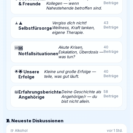
Beiträge
Kollegen — wenn
& Freunde
Nahestehende betroffen sind.
🧘
🧘
Vergiss dich nicht!
43
Beiträge
Wellness, Kraft tanken,
Selbstfürsorge
eigene Therapie.
Akute Krisen,
40
🆘
🆘
Beiträge
Eskalation, Überdosis —
Notfallsituationen
was tun?
🌟
🌟 Unsere
Kleine und große Erfolge —
40
Beiträge
teile, was gut läuft.
Erfolge
📖
Erfahrungsberichte
Deine Geschichte als
58
Beiträge
Angehörige/r — du
Angehörige
bist nicht allein.
🧵 Neueste Diskussionen
🍺 Alkohol
vor 1 Std.