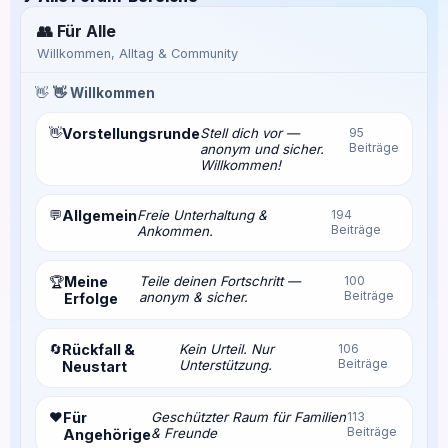
👥 Für Alle
Willkommen, Alltag & Community
👋
👋 Willkommen
👋
Vorstellungsrunde
Stell dich vor —
95
Beiträge
anonym und sicher.
Willkommen!
💬
Allgemein
Freie Unterhaltung &
194
Beiträge
Ankommen.
Meine
Teile deinen Fortschritt —
100
🏆
Beiträge
anonym & sicher.
Erfolge
🔄
Rückfall &
Kein Urteil. Nur
106
Beiträge
Unterstützung.
Neustart
❤️
Für
Geschützter Raum für Familien
113
Beiträge
& Freunde
Angehörige