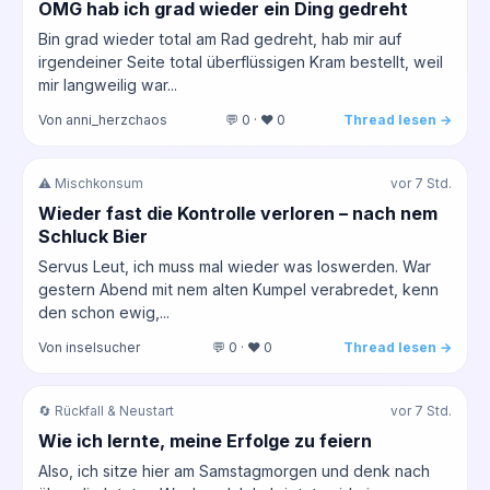
OMG hab ich grad wieder ein Ding gedreht
Bin grad wieder total am Rad gedreht, hab mir auf
irgendeiner Seite total überflüssigen Kram bestellt, weil
mir langweilig war...
Von anni_herzchaos
💬 0 · ❤️ 0
Thread lesen →
⚠️ Mischkonsum
vor 7 Std.
Wieder fast die Kontrolle verloren – nach nem
Schluck Bier
Servus Leut, ich muss mal wieder was loswerden. War
gestern Abend mit nem alten Kumpel verabredet, kenn
den schon ewig,...
Von inselsucher
💬 0 · ❤️ 0
Thread lesen →
🔄 Rückfall & Neustart
vor 7 Std.
Wie ich lernte, meine Erfolge zu feiern
Also, ich sitze hier am Samstagmorgen und denk nach