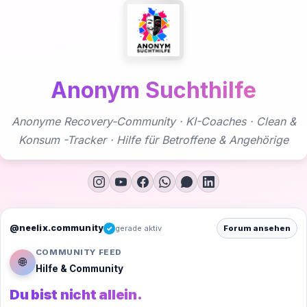
Zum
Inhalt
springen
Anonym Suchthilfe
Anonyme Recovery-Community · KI-Coaches · Clean &
Konsum -Tracker · Hilfe für Betroffene & Angehörige
@neelix.community
gerade aktiv
Forum ansehen
✓
COMMUNITY FEED
🌐
Hilfe & Community
Du bist nicht allein.