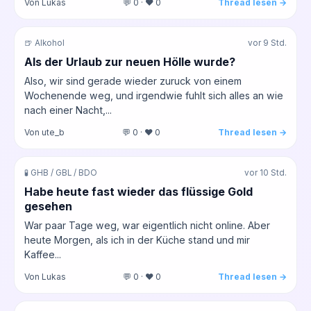
Von Lukas
💬 0 · ❤️ 0
Thread lesen →
🍺 Alkohol
vor 9 Std.
Als der Urlaub zur neuen Hölle wurde?
Also, wir sind gerade wieder zuruck von einem
Wochenende weg, und irgendwie fuhlt sich alles an wie
nach einer Nacht,...
Von ute_b
💬 0 · ❤️ 0
Thread lesen →
🧪 GHB / GBL / BDO
vor 10 Std.
Habe heute fast wieder das flüssige Gold
gesehen
War paar Tage weg, war eigentlich nicht online. Aber
heute Morgen, als ich in der Küche stand und mir
Kaffee...
Von Lukas
💬 0 · ❤️ 0
Thread lesen →