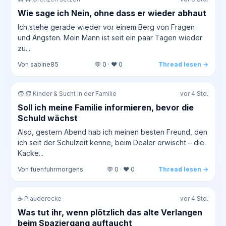
Wie sage ich Nein, ohne dass er wieder abhaut
Ich stehe gerade wieder vor einem Berg von Fragen
und Ängsten. Mein Mann ist seit ein paar Tagen wieder
zu...
Von sabine85
💬 0 · ❤️ 0
Thread lesen →
🧒 🧒 Kinder & Sucht in der Familie
vor 4 Std.
Soll ich meine Familie informieren, bevor die
Schuld wächst
Also, gestern Abend hab ich meinen besten Freund, den
ich seit der Schulzeit kenne, beim Dealer erwischt – die
Kacke...
Von fuenfuhrmorgens
💬 0 · ❤️ 0
Thread lesen →
☕ Plauderecke
vor 4 Std.
Was tut ihr, wenn plötzlich das alte Verlangen
beim Spaziergang auftaucht