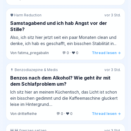
🛡️ Harm Reduction
vor 3 Std.
Samstagabend und ich hab Angst vor der
Stille?
Also, ich sitz hier jetzt seit ein paar Monaten clean und
denke, ich hab es geschafft, ein bisschen Stabilität in...
Von fatima_pregabalin
💬 0 · ❤️ 0
Thread lesen →
💊 Benzodiazepine & Medis
vor 3 Std.
Benzos nach dem Alkohol? Wie geht ihr mit
dem Schlafproblem um?
Ich sitz hier an meinem Küchentisch, das Licht ist schon
ein bisschen gedimmt und die Kaffeemaschine gluckert
leise im Hintergrund....
Von dritteReihe
💬 0 · ❤️ 0
Thread lesen →
🚧 🚧 Grenzen setzen
vor 3 Std.