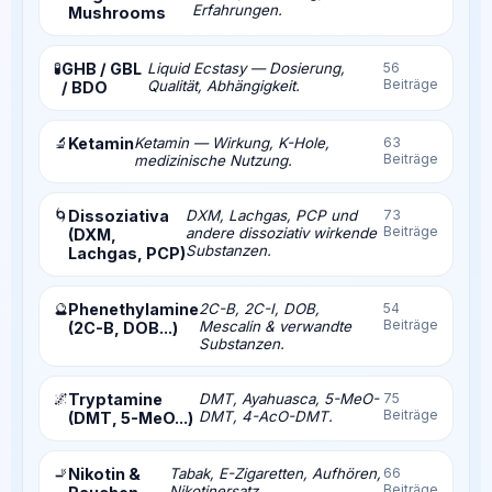
Erfahrungen.
Mushrooms
🧪
GHB / GBL
Liquid Ecstasy — Dosierung,
56
Beiträge
Qualität, Abhängigkeit.
/ BDO
🔬
Ketamin
Ketamin — Wirkung, K-Hole,
63
Beiträge
medizinische Nutzung.
🌀
Dissoziativa
DXM, Lachgas, PCP und
73
Beiträge
andere dissoziativ wirkende
(DXM,
Substanzen.
Lachgas, PCP)
🔮
Phenethylamine
2C-B, 2C-I, DOB,
54
Beiträge
Mescalin & verwandte
(2C-B, DOB...)
Substanzen.
🌌
Tryptamine
DMT, Ayahuasca, 5-MeO-
75
Beiträge
DMT, 4-AcO-DMT.
(DMT, 5-MeO...)
🚬
Nikotin &
Tabak, E-Zigaretten, Aufhören,
66
Beiträge
Nikotinersatz.