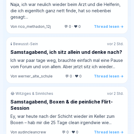
Naja, ich war neulich wieder beim Arzt und die Helferin,
die ich eigenltich ganz nett finde, hat so nebenbei
gesagt:...
Von rico_methadon_12j
💬 0 · ❤️ 0
Thread lesen →
🕯️ Bewusst-Sein
vor 2 Std.
Samstagabend, ich sitz allein und denke nach?
Ich war paar tage weg, brauchte einfach mal eine Pause
vom Forum und von allem. Aber jetzt sitz ich wieder...
Von werner_alte_schule
💬 0 · ❤️ 0
Thread lesen →
😂 Witziges & Sinnliches
vor 2 Std.
Samstagabend, Boxen & die peinliche Flirt-
Session
Ey, war heute nach der Schicht wieder im Keller zum
Boxen – hab mir die 25 Tage clean irgendwie wie...
Von aydincleancrew
💬 0 · ❤️ 0
Thread lesen →