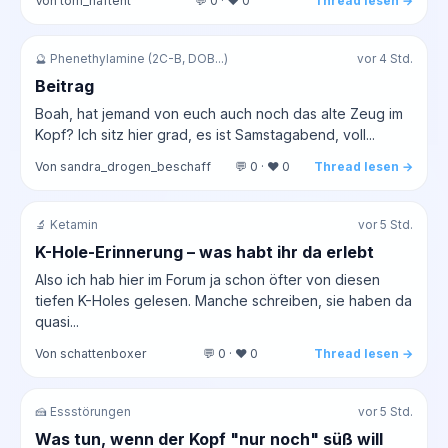
Von tom_haftent
💬 0 · ❤️ 0
Thread lesen →
🔮 Phenethylamine (2C-B, DOB...)
vor 4 Std.
Beitrag
Boah, hat jemand von euch auch noch das alte Zeug im
Kopf? Ich sitz hier grad, es ist Samstagabend, voll...
Von sandra_drogen_beschaff
💬 0 · ❤️ 0
Thread lesen →
🔬 Ketamin
vor 5 Std.
K-Hole-Erinnerung – was habt ihr da erlebt
Also ich hab hier im Forum ja schon öfter von diesen
tiefen K-Holes gelesen. Manche schreiben, sie haben da
quasi...
Von schattenboxer
💬 0 · ❤️ 0
Thread lesen →
🍰 Essstörungen
vor 5 Std.
Was tun, wenn der Kopf "nur noch" süß will