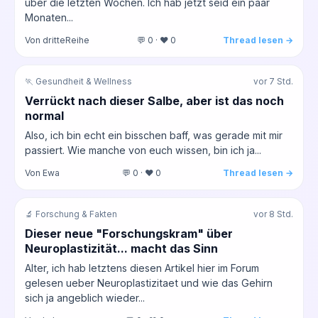
über die letzten Wochen. Ich hab jetzt seid ein paar
Monaten...
Von dritteReihe
💬 0 · ❤️ 0
Thread lesen →
🏃 Gesundheit & Wellness
vor 7 Std.
Verrückt nach dieser Salbe, aber ist das noch
normal
Also, ich bin echt ein bisschen baff, was gerade mit mir
passiert. Wie manche von euch wissen, bin ich ja...
Von Ewa
💬 0 · ❤️ 0
Thread lesen →
🔬 Forschung & Fakten
vor 8 Std.
Dieser neue "Forschungskram" über
Neuroplastizität... macht das Sinn
Alter, ich hab letztens diesen Artikel hier im Forum
gelesen ueber Neuroplastizitaet und wie das Gehirn
sich ja angeblich wieder...