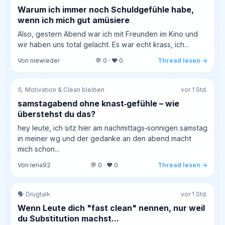
Warum ich immer noch Schuldgefühle habe,
wenn ich mich gut amüsiere
Also, gestern Abend war ich mit Freunden im Kino und
wir haben uns total gelacht. Es war echt krass, ich...
Von niewieder
💬 0 · ❤️ 0
Thread lesen →
💪 Motivation & Clean bleiben
vor 1 Std.
samstagabend ohne knast‑gefühle – wie
überstehst du das?
hey leute, ich sitz hier am nachmittags‑sonnigen samstag
in meiner wg und der gedanke an den abend macht
mich schon...
Von lena92
💬 0 · ❤️ 0
Thread lesen →
🗣️ Drugtalk
vor 1 Std.
Wenn Leute dich "fast clean" nennen, nur weil
du Substitution machst...