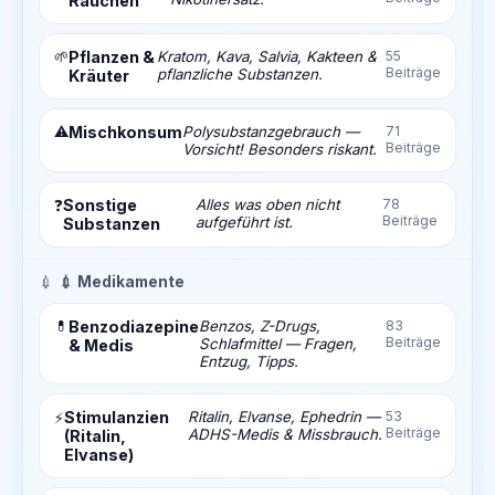
Rauchen
🌱
Pflanzen &
Kratom, Kava, Salvia, Kakteen &
55
Beiträge
pflanzliche Substanzen.
Kräuter
⚠️
Mischkonsum
Polysubstanzgebrauch —
71
Beiträge
Vorsicht! Besonders riskant.
Sonstige
Alles was oben nicht
78
❓
Beiträge
aufgeführt ist.
Substanzen
💉
💉 Medikamente
💊
Benzodiazepine
Benzos, Z-Drugs,
83
Beiträge
Schlafmittel — Fragen,
& Medis
Entzug, Tipps.
Stimulanzien
Ritalin, Elvanse, Ephedrin —
53
⚡
Beiträge
ADHS-Medis & Missbrauch.
(Ritalin,
Elvanse)