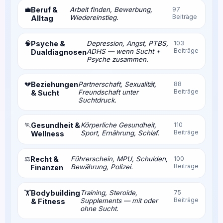
💼
Beruf &
Arbeit finden, Bewerbung,
97
Beiträge
Wiedereinstieg.
Alltag
🧠
Psyche &
Depression, Angst, PTBS,
103
Beiträge
ADHS — wenn Sucht +
Dualdiagnosen
Psyche zusammen.
💔
Beziehungen
Partnerschaft, Sexualität,
88
Beiträge
Freundschaft unter
& Sucht
Suchtdruck.
🏃
Gesundheit &
Körperliche Gesundheit,
110
Beiträge
Sport, Ernährung, Schlaf.
Wellness
⚖️
Recht &
Führerschein, MPU, Schulden,
100
Beiträge
Bewährung, Polizei.
Finanzen
Bodybuilding
Training, Steroide,
75
🏋️
Beiträge
Supplements — mit oder
& Fitness
ohne Sucht.