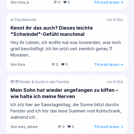
Von nina_b
💬 0 · ❤️ 0
Thread lesen →
☕ Plauderecke
vor 6 Std.
Kennt ihr das auch? Dieses leichte
"Schwindel"-Gefühl manchmal
Hey ihr Lieben, ich wollte mal was loswerden, was mich
grad beschäftigt. Ich bin jetzt seit ziemlich genau 11
Monaten...
Von Ewa
💬 0 · ❤️ 0
Thread lesen →
🧒 🧒 Kinder & Sucht in der Familie
vor 6 Std.
Mein Sohn hat wieder angefangen zu kiffen –
wie halte ich meine Nerven
Ich sitz hier am Samstagmittag, die Sonne blitzt durchs
Fenster und ich hör das leise Summen vom Kuhlschrank,
während ich...
Von ines_witwe
💬 0 · ❤️ 0
Thread lesen →