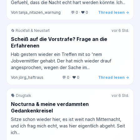
Gefuehl, dass die Nacht echt hart werden könnte. Ich...
Von tanja_nitazen_warnung
💬 0 · ❤️ 0
Thread lesen →
🔄 Rückfall & Neustart
vor 6 Std.
Scheiß auf die Vorstrafe? Frage an die
Erfahrenen
Hab gestern wieder ein Treffen mit so 'nem
Jobvermittler gehabt. Der hat mich wieder drauf
angesprochen, wegen der Sache im...
Von jörg_haftraus
💬 0 · ❤️ 0
Thread lesen →
🗣️ Drugtalk
vor 6 Std.
Nocturna & meine verdammten
Gedankenkreisel
Sitze schon wieder hier, es ist weit nach Mitternacht,
und ich frag mich echt, was hier eigentlich abgeht. Seit
ich...