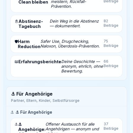
Beiträge
meistern, Rückfall-
Clean bleiben
Prävention.
📓
Abstinenz-
Dein Weg in die Abstinenz
82
Beiträge
— dokumentiert.
Tagebuch
Harm
Safer Use, Drugchecking,
75
🛡️
Beiträge
Naloxon, Überdosis-Prävention.
Reduction
📖
Erfahrungsberichte
Deine Geschichte —
66
Beiträge
anonym, ehrlich, ohne
Bewertung.
⚓ Für Angehörige
Partner, Eltern, Kinder, Selbstfürsorge
⚓
⚓ Für Angehörige
⚓
⚓
Offener Austausch für alle
37
Beiträge
Angehörigen — anonym und
Angehörige: