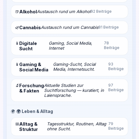
🍺
Alkohol
Austausch rund um Alkohol
92 Beiträge
🌿
Cannabis
Austausch rund um Cannabis
81 Beiträge
📱
Digitale
Gaming, Social Media,
78
Beiträge
Internet
Sucht
📱
Gaming &
Gaming-Sucht, Social
93
Beiträge
Media, Internetsucht.
Social Media
🔬
Forschung
Aktuelle Studien zur
97
Beiträge
Suchtforschung — kuratiert, in
& Fakten
Laiensprache.
🌍
🌍 Leben & Alltag
📅
Alltag &
Tagesstruktur, Routinen, Alltag
79
Beiträge
ohne Sucht.
Struktur