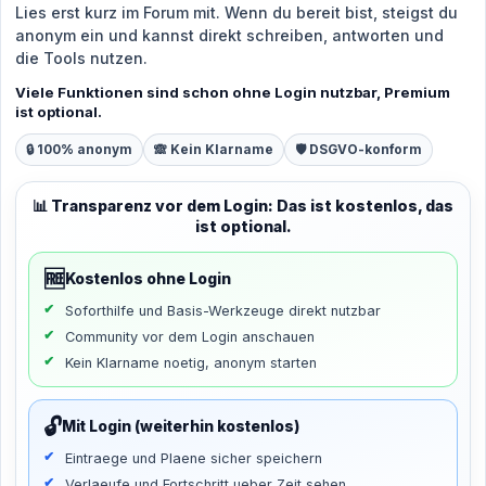
Lies erst kurz im Forum mit. Wenn du bereit bist, steigst du
anonym ein und kannst direkt schreiben, antworten und
die Tools nutzen.
Viele Funktionen sind schon ohne Login nutzbar, Premium
ist optional.
🔒 100% anonym
🙈 Kein Klarname
🛡️ DSGVO-konform
📊 Transparenz vor dem Login: Das ist kostenlos, das
ist optional.
🆓
Kostenlos ohne Login
Soforthilfe und Basis-Werkzeuge direkt nutzbar
Community vor dem Login anschauen
Kein Klarname noetig, anonym starten
🔓
Mit Login (weiterhin kostenlos)
Eintraege und Plaene sicher speichern
Verlaeufe und Fortschritt ueber Zeit sehen