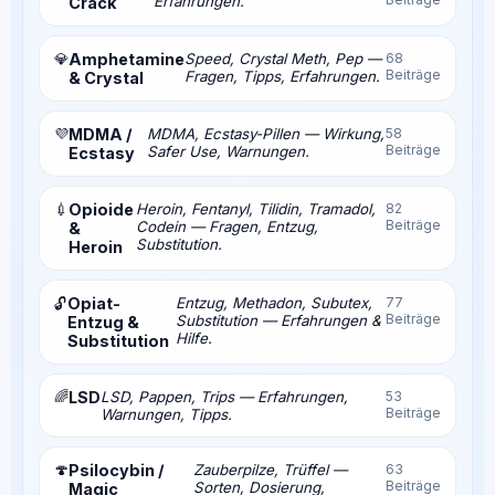
Erfahrungen.
Crack
💎
Amphetamine
Speed, Crystal Meth, Pep —
68
Beiträge
Fragen, Tipps, Erfahrungen.
& Crystal
💜
MDMA /
MDMA, Ecstasy-Pillen — Wirkung,
58
Beiträge
Safer Use, Warnungen.
Ecstasy
💉
Opioide
Heroin, Fentanyl, Tilidin, Tramadol,
82
Beiträge
Codein — Fragen, Entzug,
&
Substitution.
Heroin
Opiat-
Entzug, Methadon, Subutex,
77
🔓
Beiträge
Substitution — Erfahrungen &
Entzug &
Hilfe.
Substitution
🌈
LSD
LSD, Pappen, Trips — Erfahrungen,
53
Beiträge
Warnungen, Tipps.
🍄
Psilocybin /
Zauberpilze, Trüffel —
63
Beiträge
Sorten, Dosierung,
Magic