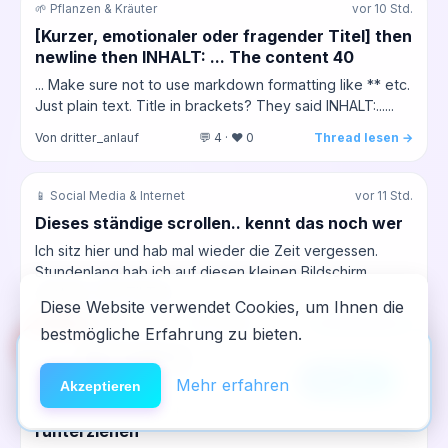
🌱 Pflanzen & Kräuter
vor 10 Std.
[Kurzer, emotionaler oder fragender Titel] then
newline then INHALT: ... The content 40
... Make sure not to use markdown formatting like ** etc.
Just plain text. Title in brackets? They said INHALT:......
Von dritter_anlauf
💬 4 · ❤️ 0
Thread lesen →
📱 Social Media & Internet
vor 11 Std.
Dieses ständige scrollen.. kennt das noch wer
Ich sitz hier und hab mal wieder die Zeit vergessen.
Stundenlang hab ich auf diesen kleinen Bildschirm
gestarrt, erst TikTok,...
Diese Website verwendet Cookies, um Ihnen die
Von dritteReihe
💬 0 · ❤️ 0
Thread lesen →
bestmögliche Erfahrung zu bieten.
🆘
Hilfe
App installieren
×
NeelixberliN auf dem Homescreen —
Anleitung
Mehr erfahren
📱 Digitale Sucht
vor 12 Std.
Akzeptieren
wie eine echte App.
Wenn die Reels dich nachts wieder
runterziehen