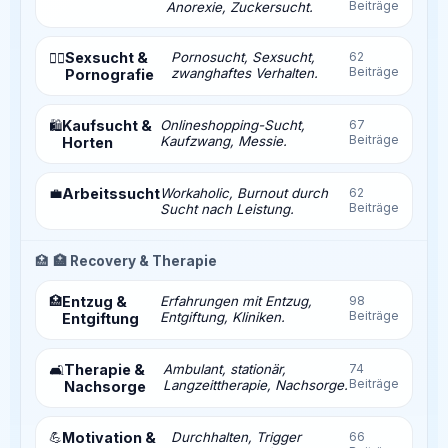
Beiträge
Anorexie, Zuckersucht.
Sexsucht &
Pornosucht, Sexsucht,
62
❤️‍🔥
Beiträge
zwanghaftes Verhalten.
Pornografie
Kaufsucht &
Onlineshopping-Sucht,
67
🛍️
Beiträge
Kaufzwang, Messie.
Horten
💼
Arbeitssucht
Workaholic, Burnout durch
62
Beiträge
Sucht nach Leistung.
🏥
🏥 Recovery & Therapie
🏥
Entzug &
Erfahrungen mit Entzug,
98
Beiträge
Entgiftung, Kliniken.
Entgiftung
Therapie &
Ambulant, stationär,
74
🛋️
Beiträge
Langzeittherapie, Nachsorge.
Nachsorge
💪
Motivation &
Durchhalten, Trigger
66