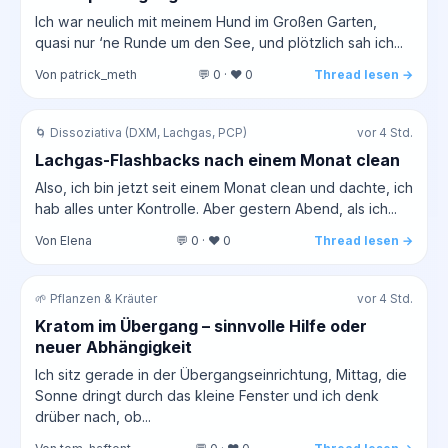
Ich war neulich mit meinem Hund im Großen Garten,
quasi nur ‘ne Runde um den See, und plötzlich sah ich...
Von patrick_meth
💬 0 · ❤️ 0
Thread lesen →
🌀 Dissoziativa (DXM, Lachgas, PCP)
vor 4 Std.
Lachgas-Flashbacks nach einem Monat clean
Also, ich bin jetzt seit einem Monat clean und dachte, ich
hab alles unter Kontrolle. Aber gestern Abend, als ich...
Von Elena
💬 0 · ❤️ 0
Thread lesen →
🌱 Pflanzen & Kräuter
vor 4 Std.
Kratom im Übergang – sinnvolle Hilfe oder
neuer Abhängigkeit
Ich sitz gerade in der Übergangseinrichtung, Mittag, die
Sonne dringt durch das kleine Fenster und ich denk
drüber nach, ob...