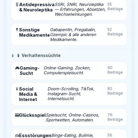
🧬
Antidepressiva
SSRI, SNRI, Neuroleptika
55
Beiträge
— Erfahrungen, Absetzen,
& Neuroleptika
Wechselwirkungen.
💊
Sonstige
Gabapentin, Pregabalin,
52
Beiträge
Ozempic & alle anderen
Medikamente
Medikamente.
📱
📱 Verhaltenssüchte
Gaming-
Online-Gaming, Zocken,
60
🎮
Beiträge
Computerspielsucht.
Sucht
📱
Social
Doom-Scrolling, TikTok,
82
Beiträge
Instagram-Sucht,
Media &
Internetsucht.
Internet
🎰
Glücksspiel
Spielsucht, Online-Casinos,
76
Beiträge
Sportwetten, Automaten.
🍰
Essstörungen
Binge-Eating, Bulimie,
56