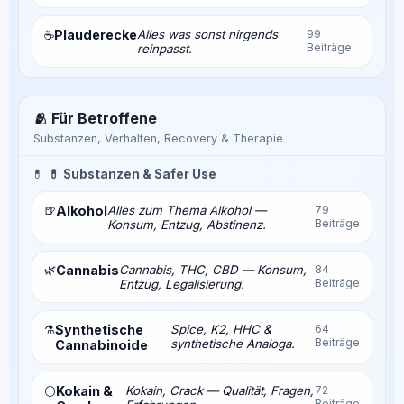
Plauderecke
Alles was sonst nirgends
99
☕
Beiträge
reinpasst.
🫂 Für Betroffene
Substanzen, Verhalten, Recovery & Therapie
💊
💊 Substanzen & Safer Use
🍺
Alkohol
Alles zum Thema Alkohol —
79
Beiträge
Konsum, Entzug, Abstinenz.
🌿
Cannabis
Cannabis, THC, CBD — Konsum,
84
Beiträge
Entzug, Legalisierung.
⚗️
Synthetische
Spice, K2, HHC &
64
Beiträge
synthetische Analoga.
Cannabinoide
Kokain &
Kokain, Crack — Qualität, Fragen,
72
⚪
Beiträge