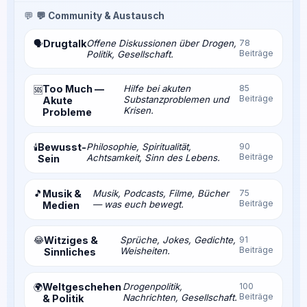
💬
💬 Community & Austausch
Drugtalk
Offene Diskussionen über Drogen,
78
🗣️
Beiträge
Politik, Gesellschaft.
Too Much —
Hilfe bei akuten
85
🆘
Beiträge
Substanzproblemen und
Akute
Krisen.
Probleme
Bewusst-
Philosophie, Spiritualität,
90
🕯️
Beiträge
Achtsamkeit, Sinn des Lebens.
Sein
🎵
Musik &
Musik, Podcasts, Filme, Bücher
75
Beiträge
— was euch bewegt.
Medien
😂
Witziges &
Sprüche, Jokes, Gedichte,
91
Beiträge
Weisheiten.
Sinnliches
Weltgeschehen
Drogenpolitik,
100
🌍
Beiträge
Nachrichten, Gesellschaft.
& Politik