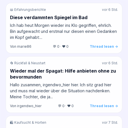
📖 Erfahrungsberichte
vor 6 Std.
Diese verdammten Spiegel im Bad
Ich hab heut Morgen wieder ins Klo gegriffen, ehrlich.
Bin aufgewacht und erstmal nur diesen einen Gedanken
im Kopf gehabt:...
Von marie86
💬 0 · ❤️ 0
Thread lesen →
🔄 Rückfall & Neustart
vor 6 Std.
Wieder mal der Spagat: Hilfe anbieten ohne zu
bevormunden
Hallo zusammen, irgendwo_hier hier. Ich sitz grad hier
und muss mal wieder über die Situation nachdenken.
Meine Tochter, die ja...
Von irgendwo_hier
💬 0 · ❤️ 0
Thread lesen →
🛍️ Kaufsucht & Horten
vor 7 Std.