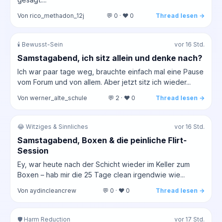
Von rico_methadon_12j
💬 0 · ❤️ 0
Thread lesen →
🕯️ Bewusst-Sein
vor 16 Std.
Samstagabend, ich sitz allein und denke nach?
Ich war paar tage weg, brauchte einfach mal eine Pause
vom Forum und von allem. Aber jetzt sitz ich wieder...
Von werner_alte_schule
💬 2 · ❤️ 0
Thread lesen →
😂 Witziges & Sinnliches
vor 16 Std.
Samstagabend, Boxen & die peinliche Flirt-
Session
Ey, war heute nach der Schicht wieder im Keller zum
Boxen – hab mir die 25 Tage clean irgendwie wie...
Von aydincleancrew
💬 0 · ❤️ 0
Thread lesen →
🛡️ Harm Reduction
vor 17 Std.