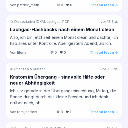
Von patrick_meth
💬 0 · ❤️ 0
Thread lesen →
🌀 Dissoziativa (DXM, Lachgas, PCP)
vor 18 Std.
Lachgas-Flashbacks nach einem Monat clean
Also, ich bin jetzt seit einem Monat clean und dachte, ich
hab alles unter Kontrolle. Aber gestern Abend, als ich...
Von Elena
💬 0 · ❤️ 0
Thread lesen →
🌱 Pflanzen & Kräuter
vor 18 Std.
Kratom im Übergang – sinnvolle Hilfe oder
neuer Abhängigkeit
Ich sitz gerade in der Übergangseinrichtung, Mittag, die
Sonne dringt durch das kleine Fenster und ich denk
drüber nach, ob...
Von tom_haftent
💬 8 · ❤️ 1
Thread lesen →