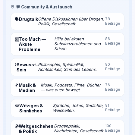
💬
💬 Community & Austausch
Drugtalk
Offene Diskussionen über Drogen,
78
🗣️
Beiträge
Politik, Gesellschaft.
Too Much —
Hilfe bei akuten
86
🆘
Beiträge
Substanzproblemen und
Akute
Krisen.
Probleme
Bewusst-
Philosophie, Spiritualität,
90
🕯️
Beiträge
Achtsamkeit, Sinn des Lebens.
Sein
🎵
Musik &
Musik, Podcasts, Filme, Bücher
76
Beiträge
— was euch bewegt.
Medien
😂
Witziges &
Sprüche, Jokes, Gedichte,
91
Beiträge
Weisheiten.
Sinnliches
Weltgeschehen
Drogenpolitik,
100
🌍
Beiträge
Nachrichten, Gesellschaft.
& Politik