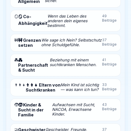
sicher.
Allgemein
Wenn das Leben des
49
🪞
🪞 Co-
Beiträge
anderen dein eigenes
Abhängigkeit
bestimmt.
🚧
🚧 Grenzen
Wie sage ich Nein? Selbstschutz
37
Beiträge
ohne Schuldgefühle.
setzen
💑
💑
Beziehung mit einem
41
Beiträge
suchtkranken Menschen.
Partnerschaft
& Sucht
👨‍👩‍👧
👨‍👩‍👧 Eltern von
Mein Kind ist süchtig
33
Beiträge
— was kann ich tun?
Suchtkranken
🧒
🧒 Kinder &
Aufwachsen mit Sucht,
43
Beiträge
NACOA, Erwachsene
Sucht in der
Kinder.
Familie
🤝
Geschwister
Geschwister, Freunde,
37