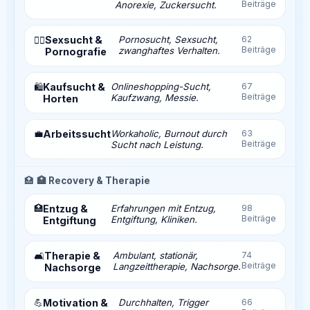
Beiträge
Anorexie, Zuckersucht.
Sexsucht &
Pornosucht, Sexsucht,
62
❤️‍🔥
Beiträge
zwanghaftes Verhalten.
Pornografie
Kaufsucht &
Onlineshopping-Sucht,
67
🛍️
Beiträge
Kaufzwang, Messie.
Horten
💼
Arbeitssucht
Workaholic, Burnout durch
63
Beiträge
Sucht nach Leistung.
🏥
🏥 Recovery & Therapie
🏥
Entzug &
Erfahrungen mit Entzug,
98
Beiträge
Entgiftung, Kliniken.
Entgiftung
Therapie &
Ambulant, stationär,
74
🛋️
Beiträge
Langzeittherapie, Nachsorge.
Nachsorge
💪
Motivation &
Durchhalten, Trigger
66