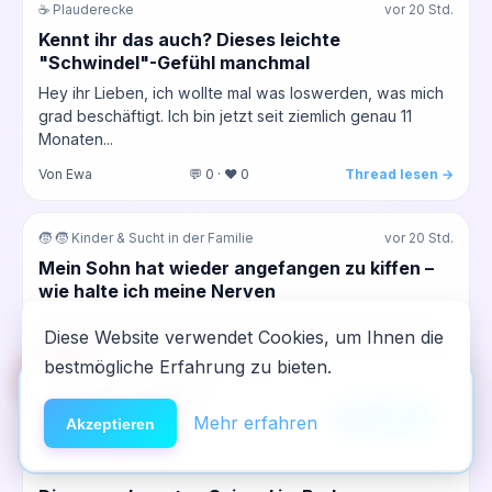
☕ Plauderecke
vor 20 Std.
Kennt ihr das auch? Dieses leichte
"Schwindel"-Gefühl manchmal
Hey ihr Lieben, ich wollte mal was loswerden, was mich
grad beschäftigt. Ich bin jetzt seit ziemlich genau 11
Monaten...
Von Ewa
💬 0 · ❤️ 0
Thread lesen →
🧒 🧒 Kinder & Sucht in der Familie
vor 20 Std.
Mein Sohn hat wieder angefangen zu kiffen –
wie halte ich meine Nerven
Ich sitz hier am Samstagmittag, die Sonne blitzt durchs
Diese Website verwendet Cookies, um Ihnen die
Fenster und ich hör das leise Summen vom Kuhlschrank,
bestmögliche Erfahrung zu bieten.
während ich...
🆘
Hilfe
App installieren
Von ines_witwe
💬 0 · ❤️ 0
Thread lesen →
×
NeelixberliN auf dem Homescreen —
Anleitung
Mehr erfahren
Akzeptieren
wie eine echte App.
📖 Erfahrungsberichte
vor 20 Std.