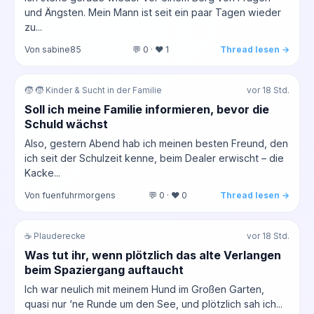
und Ängsten. Mein Mann ist seit ein paar Tagen wieder
zu...
Von sabine85
💬 0 · ❤️ 1
Thread lesen →
🧒 🧒 Kinder & Sucht in der Familie
vor 18 Std.
Soll ich meine Familie informieren, bevor die
Schuld wächst
Also, gestern Abend hab ich meinen besten Freund, den
ich seit der Schulzeit kenne, beim Dealer erwischt – die
Kacke...
Von fuenfuhrmorgens
💬 0 · ❤️ 0
Thread lesen →
☕ Plauderecke
vor 18 Std.
Was tut ihr, wenn plötzlich das alte Verlangen
beim Spaziergang auftaucht
Ich war neulich mit meinem Hund im Großen Garten,
quasi nur ‘ne Runde um den See, und plötzlich sah ich...