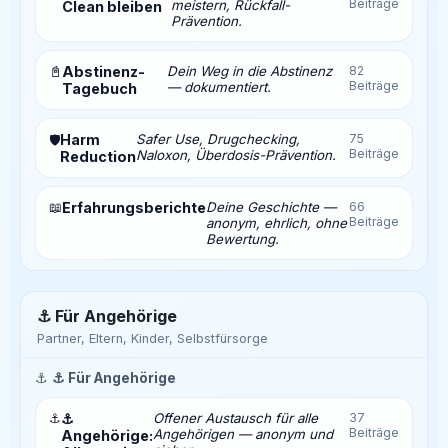
Beiträge
meistern, Rückfall-
Clean bleiben
Prävention.
📓
Abstinenz-
Dein Weg in die Abstinenz
82
Beiträge
— dokumentiert.
Tagebuch
Harm
Safer Use, Drugchecking,
75
🛡️
Beiträge
Naloxon, Überdosis-Prävention.
Reduction
📖
Erfahrungsberichte
Deine Geschichte —
66
Beiträge
anonym, ehrlich, ohne
Bewertung.
⚓ Für Angehörige
Partner, Eltern, Kinder, Selbstfürsorge
⚓
⚓ Für Angehörige
⚓
⚓
Offener Austausch für alle
37
Beiträge
Angehörigen — anonym und
Angehörige: