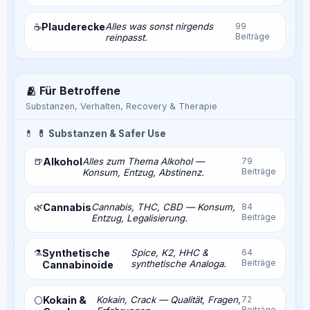
Plauderecke
Alles was sonst nirgends
99
☕
Beiträge
reinpasst.
🫂 Für Betroffene
Substanzen, Verhalten, Recovery & Therapie
💊
💊 Substanzen & Safer Use
🍺
Alkohol
Alles zum Thema Alkohol —
79
Beiträge
Konsum, Entzug, Abstinenz.
🌿
Cannabis
Cannabis, THC, CBD — Konsum,
84
Beiträge
Entzug, Legalisierung.
⚗️
Synthetische
Spice, K2, HHC &
64
Beiträge
synthetische Analoga.
Cannabinoide
Kokain &
Kokain, Crack — Qualität, Fragen,
72
⚪
Beiträge