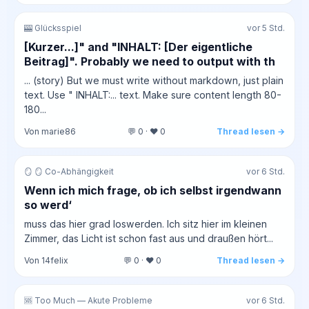
🎰 Glücksspiel
vor 5 Std.
[Kurzer...]" and "INHALT: [Der eigentliche
Beitrag]". Probably we need to output with th
... (story) But we must write without markdown, just plain
text. Use " INHALT:... text. Make sure content length 80-
180...
Von marie86
💬 0 · ❤️ 0
Thread lesen →
🪞 🪞 Co-Abhängigkeit
vor 6 Std.
Wenn ich mich frage, ob ich selbst irgendwann
so werd‘
muss das hier grad loswerden. Ich sitz hier im kleinen
Zimmer, das Licht ist schon fast aus und draußen hört...
Von 14felix
💬 0 · ❤️ 0
Thread lesen →
🆘 Too Much — Akute Probleme
vor 6 Std.