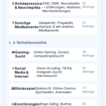
🧬
Antidepressiva
SSRI, SNRI, Neuroleptika
55
Beiträge
— Erfahrungen, Absetzen,
& Neuroleptika
Wechselwirkungen.
💊
Sonstige
Gabapentin, Pregabalin,
52
Beiträge
Ozempic & alle anderen
Medikamente
Medikamente.
📱
📱 Verhaltenssüchte
Gaming-
Online-Gaming, Zocken,
60
🎮
Beiträge
Computerspielsucht.
Sucht
📱
Social
Doom-Scrolling, TikTok,
82
Beiträge
Instagram-Sucht,
Media &
Internetsucht.
Internet
🎰
Glücksspiel
Spielsucht, Online-Casinos,
77
Beiträge
Sportwetten, Automaten.
🍰
Essstörungen
Binge-Eating, Bulimie,
56