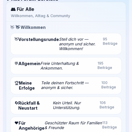
👥 Für Alle
Willkommen, Alltag & Community
👋
👋 Willkommen
👋
Vorstellungsrunde
Stell dich vor —
95
Beiträge
anonym und sicher.
Willkommen!
💬
Allgemein
Freie Unterhaltung &
195
Beiträge
Ankommen.
Meine
Teile deinen Fortschritt —
100
🏆
Beiträge
anonym & sicher.
Erfolge
🔄
Rückfall &
Kein Urteil. Nur
106
Beiträge
Unterstützung.
Neustart
❤️
Für
Geschützter Raum für Familien
113
Beiträge
& Freunde
Angehörige