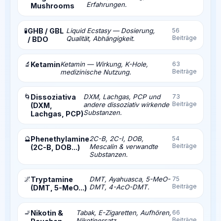
Erfahrungen.
Mushrooms
🧪
GHB / GBL
Liquid Ecstasy — Dosierung,
56
Beiträge
Qualität, Abhängigkeit.
/ BDO
🔬
Ketamin
Ketamin — Wirkung, K-Hole,
63
Beiträge
medizinische Nutzung.
🌀
Dissoziativa
DXM, Lachgas, PCP und
73
Beiträge
andere dissoziativ wirkende
(DXM,
Substanzen.
Lachgas, PCP)
🔮
Phenethylamine
2C-B, 2C-I, DOB,
54
Beiträge
Mescalin & verwandte
(2C-B, DOB...)
Substanzen.
🌌
Tryptamine
DMT, Ayahuasca, 5-MeO-
75
Beiträge
DMT, 4-AcO-DMT.
(DMT, 5-MeO...)
🚬
Nikotin &
Tabak, E-Zigaretten, Aufhören,
66
Beiträge
Nikotinersatz.