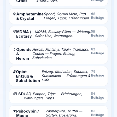
Erfahrungen.
Crack
💎
Amphetamine
Speed, Crystal Meth, Pep —
68
Beiträge
Fragen, Tipps, Erfahrungen.
& Crystal
💜
MDMA /
MDMA, Ecstasy-Pillen — Wirkung,
58
Beiträge
Safer Use, Warnungen.
Ecstasy
💉
Opioide
Heroin, Fentanyl, Tilidin, Tramadol,
82
Beiträge
Codein — Fragen, Entzug,
&
Substitution.
Heroin
Opiat-
Entzug, Methadon, Subutex,
79
🔓
Beiträge
Substitution — Erfahrungen &
Entzug &
Hilfe.
Substitution
🌈
LSD
LSD, Pappen, Trips — Erfahrungen,
54
Beiträge
Warnungen, Tipps.
🍄
Psilocybin /
Zauberpilze, Trüffel —
63
Beiträge
Sorten, Dosierung,
Magic