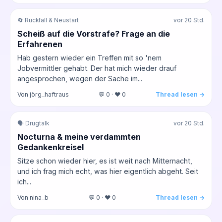
🔄 Rückfall & Neustart
vor 20 Std.
Scheiß auf die Vorstrafe? Frage an die
Erfahrenen
Hab gestern wieder ein Treffen mit so 'nem
Jobvermittler gehabt. Der hat mich wieder drauf
angesprochen, wegen der Sache im...
Von jörg_haftraus
💬 0 · ❤️ 0
Thread lesen →
🗣️ Drugtalk
vor 20 Std.
Nocturna & meine verdammten
Gedankenkreisel
Sitze schon wieder hier, es ist weit nach Mitternacht,
und ich frag mich echt, was hier eigentlich abgeht. Seit
ich...
Von nina_b
💬 0 · ❤️ 0
Thread lesen →