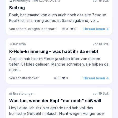
🔮 Phenethylamine (2C-B, DOB...)
vor 18 Std.
Beitrag
Boah, hat jemand von euch auch noch das alte Zeug im
Kopf? Ich sitz hier grad, es ist Samstagabend, voll...
Von sandra_drogen_beschaff
💬 0 · ❤️ 0
Thread lesen →
🔬 Ketamin
vor 19 Std.
K-Hole-Erinnerung – was habt ihr da erlebt
Also ich hab hier im Forum ja schon öfter von diesen
tiefen K-Holes gelesen. Manche schreiben, sie haben da
quasi...
Von schattenboxer
💬 0 · ❤️ 0
Thread lesen →
🍰 Essstörungen
vor 19 Std.
Was tun, wenn der Kopf "nur noch" süß will
Hey Leute, ich sitz hier gerade und hab voll das
komische Gefuehl im Bauch. Nicht wegen Hunger oder