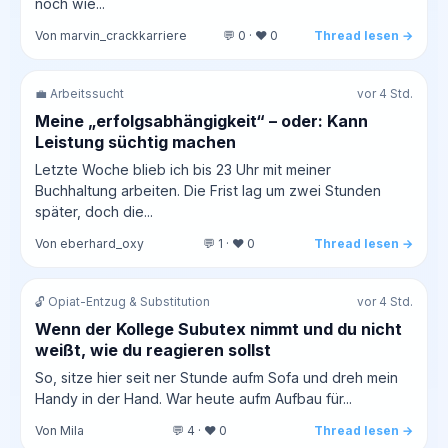
noch wie...
Von marvin_crackkarriere
💬 0 · ❤️ 0
Thread lesen →
💼 Arbeitssucht
vor 4 Std.
Meine „erfolgsabhängigkeit“ – oder: Kann
Leistung süchtig machen
Letzte Woche blieb ich bis 23 Uhr mit meiner
Buchhaltung arbeiten. Die Frist lag um zwei Stunden
später, doch die...
Von eberhard_oxy
💬 1 · ❤️ 0
Thread lesen →
🔓 Opiat-Entzug & Substitution
vor 4 Std.
Wenn der Kollege Subutex nimmt und du nicht
weißt, wie du reagieren sollst
So, sitze hier seit ner Stunde aufm Sofa und dreh mein
Handy in der Hand. War heute aufm Aufbau für...
Von Mila
💬 4 · ❤️ 0
Thread lesen →