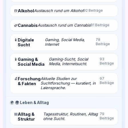
🍺
Alkohol
Austausch rund um Alkohol
92 Beiträge
🌿
Cannabis
Austausch rund um Cannabis
81 Beiträge
📱
Digitale
Gaming, Social Media,
78
Beiträge
Internet
Sucht
📱
Gaming &
Gaming-Sucht, Social
93
Beiträge
Media, Internetsucht.
Social Media
🔬
Forschung
Aktuelle Studien zur
97
Beiträge
Suchtforschung — kuratiert, in
& Fakten
Laiensprache.
🌍
🌍 Leben & Alltag
📅
Alltag &
Tagesstruktur, Routinen, Alltag
79
Beiträge
ohne Sucht.
Struktur