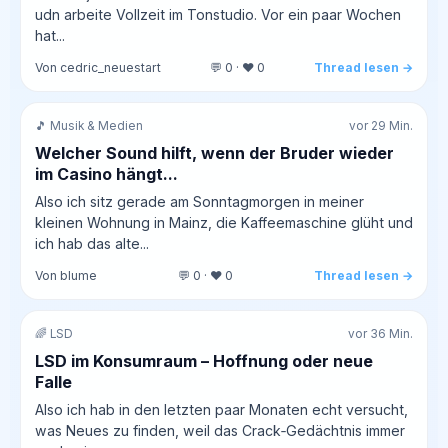
udn arbeite Vollzeit im Tonstudio. Vor ein paar Wochen
hat...
Von cedric_neuestart
💬 0 · ❤️ 0
Thread lesen →
🎵 Musik & Medien
vor 29 Min.
Welcher Sound hilft, wenn der Bruder wieder
im Casino hängt...
Also ich sitz gerade am Sonntagmorgen in meiner
kleinen Wohnung in Mainz, die Kaffeemaschine glüht und
ich hab das alte...
Von blume
💬 0 · ❤️ 0
Thread lesen →
🌈 LSD
vor 36 Min.
LSD im Konsumraum – Hoffnung oder neue
Falle
Also ich hab in den letzten paar Monaten echt versucht,
was Neues zu finden, weil das Crack‑Gedächtnis immer