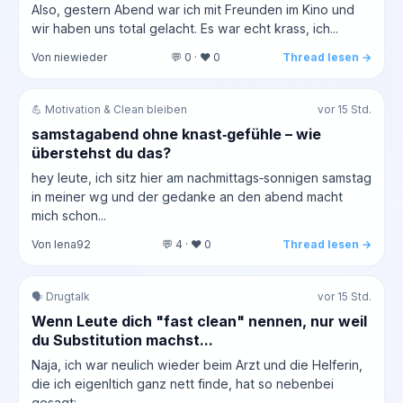
Also, gestern Abend war ich mit Freunden im Kino und
wir haben uns total gelacht. Es war echt krass, ich...
Von niewieder
💬 0 · ❤️ 0
Thread lesen →
💪 Motivation & Clean bleiben
vor 15 Std.
samstagabend ohne knast‑gefühle – wie
überstehst du das?
hey leute, ich sitz hier am nachmittags‑sonnigen samstag
in meiner wg und der gedanke an den abend macht
mich schon...
Von lena92
💬 4 · ❤️ 0
Thread lesen →
🗣️ Drugtalk
vor 15 Std.
Wenn Leute dich "fast clean" nennen, nur weil
du Substitution machst...
Naja, ich war neulich wieder beim Arzt und die Helferin,
die ich eigenltich ganz nett finde, hat so nebenbei
gesagt:...