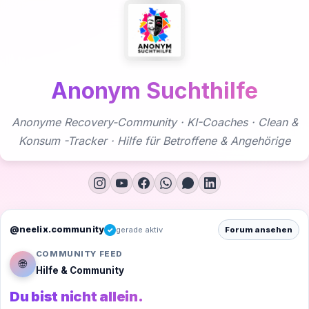
Zum
Inhalt
springen
Anonym Suchthilfe
Anonyme Recovery-Community · KI-Coaches · Clean &
Konsum -Tracker · Hilfe für Betroffene & Angehörige
@neelix.community
gerade aktiv
Forum ansehen
✓
COMMUNITY FEED
🌐
Hilfe & Community
Du bist nicht allein.