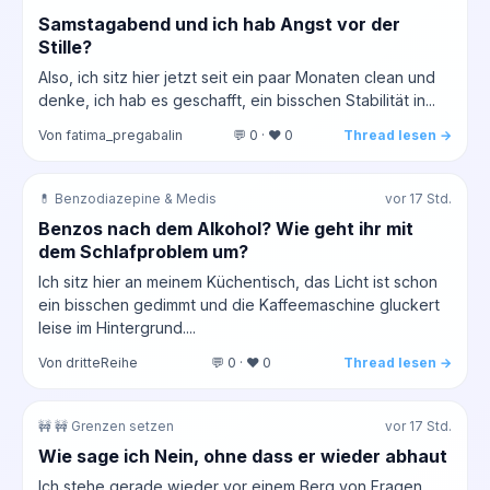
Samstagabend und ich hab Angst vor der
Stille?
Also, ich sitz hier jetzt seit ein paar Monaten clean und
denke, ich hab es geschafft, ein bisschen Stabilität in...
Von fatima_pregabalin
💬 0 · ❤️ 0
Thread lesen →
💊 Benzodiazepine & Medis
vor 17 Std.
Benzos nach dem Alkohol? Wie geht ihr mit
dem Schlafproblem um?
Ich sitz hier an meinem Küchentisch, das Licht ist schon
ein bisschen gedimmt und die Kaffeemaschine gluckert
leise im Hintergrund....
Von dritteReihe
💬 0 · ❤️ 0
Thread lesen →
🚧 🚧 Grenzen setzen
vor 17 Std.
Wie sage ich Nein, ohne dass er wieder abhaut
Ich stehe gerade wieder vor einem Berg von Fragen