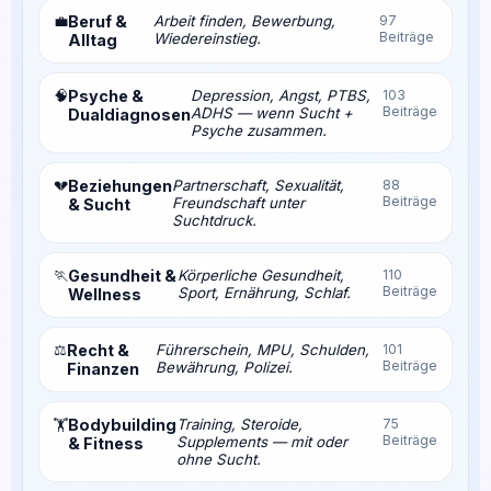
💼
Beruf &
Arbeit finden, Bewerbung,
97
Beiträge
Wiedereinstieg.
Alltag
🧠
Psyche &
Depression, Angst, PTBS,
103
Beiträge
ADHS — wenn Sucht +
Dualdiagnosen
Psyche zusammen.
💔
Beziehungen
Partnerschaft, Sexualität,
88
Beiträge
Freundschaft unter
& Sucht
Suchtdruck.
🏃
Gesundheit &
Körperliche Gesundheit,
110
Beiträge
Sport, Ernährung, Schlaf.
Wellness
⚖️
Recht &
Führerschein, MPU, Schulden,
101
Beiträge
Bewährung, Polizei.
Finanzen
Bodybuilding
Training, Steroide,
75
🏋️
Beiträge
Supplements — mit oder
& Fitness
ohne Sucht.