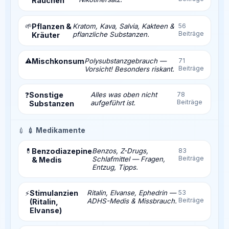
Rauchen
🌱
Pflanzen &
Kratom, Kava, Salvia, Kakteen &
56
Beiträge
pflanzliche Substanzen.
Kräuter
⚠️
Mischkonsum
Polysubstanzgebrauch —
71
Beiträge
Vorsicht! Besonders riskant.
Sonstige
Alles was oben nicht
78
❓
Beiträge
aufgeführt ist.
Substanzen
💉
💉 Medikamente
💊
Benzodiazepine
Benzos, Z-Drugs,
83
Beiträge
Schlafmittel — Fragen,
& Medis
Entzug, Tipps.
Stimulanzien
Ritalin, Elvanse, Ephedrin —
53
⚡
Beiträge
ADHS-Medis & Missbrauch.
(Ritalin,
Elvanse)