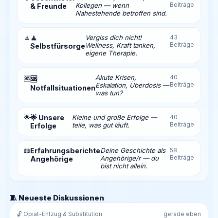
Beiträge
Kollegen — wenn
& Freunde
Nahestehende betroffen sind.
🧘
🧘
Vergiss dich nicht!
43
Beiträge
Wellness, Kraft tanken,
Selbstfürsorge
eigene Therapie.
Akute Krisen,
40
🆘
🆘
Beiträge
Eskalation, Überdosis —
Notfallsituationen
was tun?
🌟
🌟 Unsere
Kleine und große Erfolge —
40
Beiträge
teile, was gut läuft.
Erfolge
📖
Erfahrungsberichte
Deine Geschichte als
58
Beiträge
Angehörige/r — du
Angehörige
bist nicht allein.
🧵 Neueste Diskussionen
🔓 Opiat-Entzug & Substitution
gerade eben