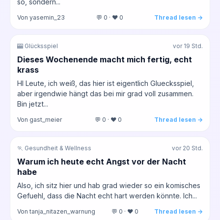
so, sondern...
Von yasemin_23
💬 0 · ❤️ 0
Thread lesen →
🎰 Glücksspiel
vor 19 Std.
Dieses Wochenende macht mich fertig, echt
krass
HI Leute, ich weiß, das hier ist eigentlich Gluecksspiel,
aber irgendwie hängt das bei mir grad voll zusammen.
Bin jetzt...
Von gast_meier
💬 0 · ❤️ 0
Thread lesen →
🏃 Gesundheit & Wellness
vor 20 Std.
Warum ich heute echt Angst vor der Nacht
habe
Also, ich sitz hier und hab grad wieder so ein komisches
Gefuehl, dass die Nacht echt hart werden könnte. Ich...
Von tanja_nitazen_warnung
💬 0 · ❤️ 0
Thread lesen →