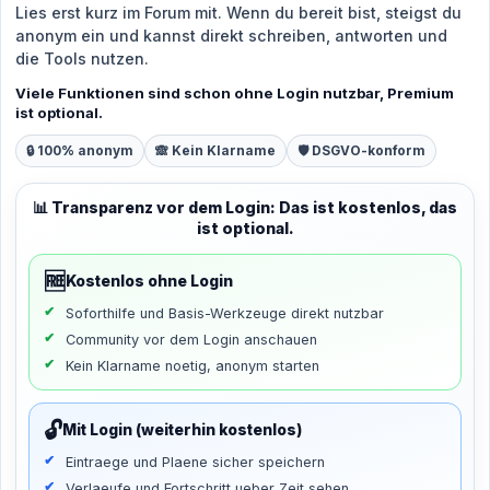
Lies erst kurz im Forum mit. Wenn du bereit bist, steigst du
anonym ein und kannst direkt schreiben, antworten und
die Tools nutzen.
Viele Funktionen sind schon ohne Login nutzbar, Premium
ist optional.
🔒 100% anonym
🙈 Kein Klarname
🛡️ DSGVO-konform
📊 Transparenz vor dem Login: Das ist kostenlos, das
ist optional.
🆓
Kostenlos ohne Login
Soforthilfe und Basis-Werkzeuge direkt nutzbar
Community vor dem Login anschauen
Kein Klarname noetig, anonym starten
🔓
Mit Login (weiterhin kostenlos)
Eintraege und Plaene sicher speichern
Verlaeufe und Fortschritt ueber Zeit sehen