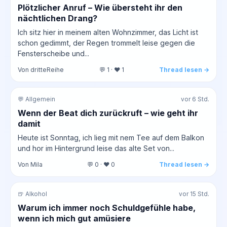
Plötzlicher Anruf – Wie übersteht ihr den
nächtlichen Drang?
Ich sitz hier in meinem alten Wohnzimmer, das Licht ist
schon gedimmt, der Regen trommelt leise gegen die
Fensterscheibe und...
Von dritteReihe
💬 1 · ❤️ 1
Thread lesen →
💬 Allgemein
vor 6 Std.
Wenn der Beat dich zurückruft – wie geht ihr
damit
Heute ist Sonntag, ich lieg mit nem Tee auf dem Balkon
und hor im Hintergrund leise das alte Set von...
Von Mila
💬 0 · ❤️ 0
Thread lesen →
🍺 Alkohol
vor 15 Std.
Warum ich immer noch Schuldgefühle habe,
wenn ich mich gut amüsiere