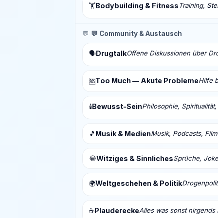
Bodybuilding & Fitness
Training, St
🏋️
💬
💬 Community & Austausch
Drugtalk
Offene Diskussionen über Drog
🗣️
Too Much — Akute Probleme
Hilfe 
🆘
Bewusst-Sein
Philosophie, Spiritualitä
🕯️
🎵
Musik & Medien
Musik, Podcasts, Fil
😂
Witziges & Sinnliches
Sprüche, Joke
Weltgeschehen & Politik
Drogenpolit
🌍
Plauderecke
Alles was sonst nirgends 
☕