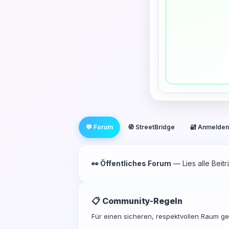
💬 Forum
🧭 StreetBridge
🔐 Anmelden
👀 Öffentliches Forum
— Lies alle Beit
📋 Community-Regeln
Für einen sicheren, respektvollen Raum gel