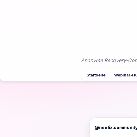
Zum
Inhalt
springen
Anonyme Recovery-Commu
Startseite
Webinar-H
@neelix.communit