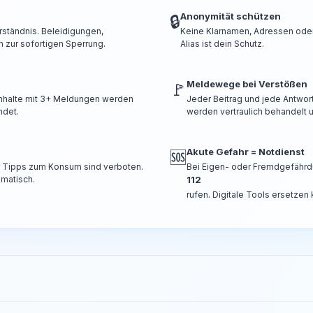
Anonymität schützen
🔒
rständnis. Beleidigungen,
Keine Klarnamen, Adressen oder 
 zur sofortigen Sperrung.
Alias ist dein Schutz.
Meldewege bei Verstößen
🚩
 Inhalte mit 3+ Meldungen werden
Jeder Beitrag und jede Antwor
ndet.
werden vertraulich behandelt u
Akute Gefahr = Notdienst
🆘
er Tipps zum Konsum sind verboten.
Bei Eigen- oder Fremdgefährd
omatisch.
112
rufen. Digitale Tools ersetzen