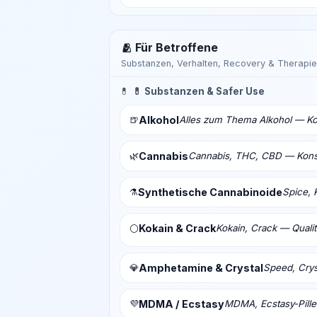
🫂 Für Betroffene
Substanzen, Verhalten, Recovery & Therapie
💊
💊 Substanzen & Safer Use
🍺
Alkohol
Alles zum Thema Alkohol — Ko
🌿
Cannabis
Cannabis, THC, CBD — Konsu
⚗️
Synthetische Cannabinoide
Spice, 
Kokain & Crack
Kokain, Crack — Qualit
⚪
💎
Amphetamine & Crystal
Speed, Crys
💜
MDMA / Ecstasy
MDMA, Ecstasy-Pill