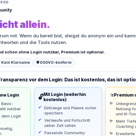
FEED
unity
icht allein.
orum mit. Wenn du bereit bist, steigst du anonym ein und kann
antworten und die Tools nutzen.
nd schon ohne Login nutzbar, Premium ist optional.
 Kein Klarname
🛡️ DSGVO-konform
Transparenz vor dem Login: Das ist kostenlos, das ist optio
⭐
Mit Login (weiterhin
hne Login
Premium o
🔓
kostenlos)
d Basis-
Unbegrenz
Eintraege und Plaene sicher
ekt nutzbar
Nutzung f
speichern
und KI-Too
r dem Login
Verlaeufe und Fortschritt
Mehr Tiefe
ueber Zeit sehen
Coaching u
noetig,
Passende Community-
n
Erweiterte