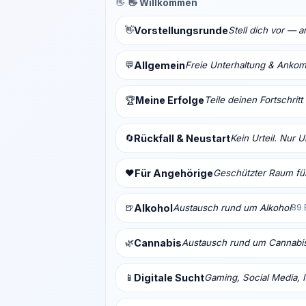
👋
👋 Willkommen
👋
Vorstellungsrunde
Stell dich vor — 
💬
Allgemein
Freie Unterhaltung & Anko
Meine Erfolge
Teile deinen Fortschrit
🏆
🔄
Rückfall & Neustart
Kein Urteil. Nur 
❤️
Für Angehörige
Geschützter Raum für
🍺
Alkohol
Austausch rund um Alkohol
89 
🌿
Cannabis
Austausch rund um Cannabi
📱
Digitale Sucht
Gaming, Social Media, I