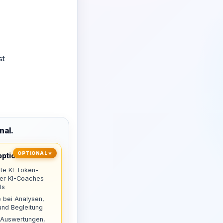
st
nal.
OPTIONAL ⭐
ptional
te KI-Token-
uer KI-Coaches
ls
 bei Analysen,
nd Begleitung
 Auswertungen,