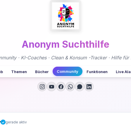
Anonym Suchthilfe
nity · KI-Coaches · Clean & Konsum -Tracker · Hilfe für 
Community
ub
Themen
Bücher
Funktionen
Live Al
y
gerade aktiv
✓