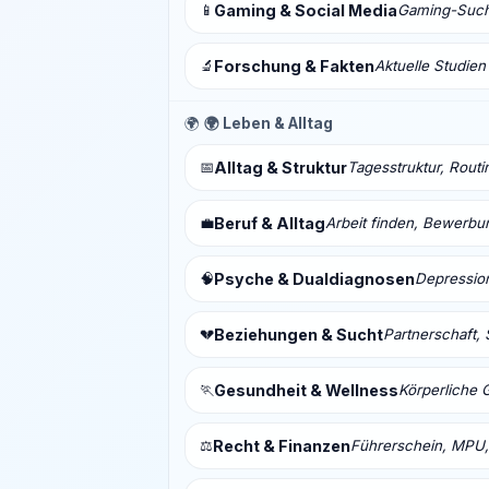
📱
Gaming & Social Media
Gaming-Sucht
🔬
Forschung & Fakten
Aktuelle Studien
🌍
🌍 Leben & Alltag
📅
Alltag & Struktur
Tagesstruktur, Routi
💼
Beruf & Alltag
Arbeit finden, Bewerbu
🧠
Psyche & Dualdiagnosen
Depressio
💔
Beziehungen & Sucht
Partnerschaft, 
🏃
Gesundheit & Wellness
Körperliche 
⚖️
Recht & Finanzen
Führerschein, MPU,