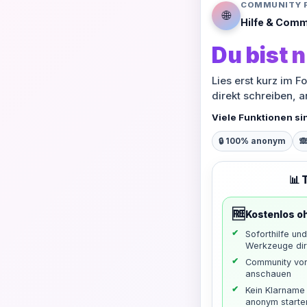
COMMUNITY 
🌐
Hilfe & Comm
Du bist n
Lies erst kurz im F
direkt schreiben, 
Viele Funktionen si
🔒 100% anonym

📊 
🆓
Kostenlos o
Soforthilfe un
Werkzeuge dir
Community vo
anschauen
Kein Klarname 
anonym starte