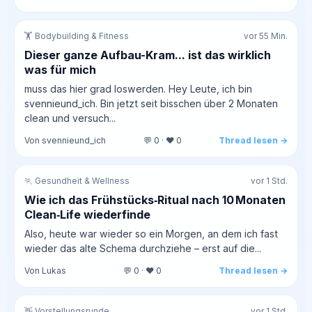
🏋️ Bodybuilding & Fitness
vor 55 Min.
Dieser ganze Aufbau-Kram... ist das wirklich
was für mich
muss das hier grad loswerden. Hey Leute, ich bin
svennieund_ich. Bin jetzt seit bisschen über 2 Monaten
clean und versuch...
Von svennieund_ich
💬 0 · ❤️ 0
Thread lesen →
🏃 Gesundheit & Wellness
vor 1 Std.
Wie ich das Frühstücks‑Ritual nach 10 Monaten
Clean‑Life wiederfinde
Also, heute war wieder so ein Morgen, an dem ich fast
wieder das alte Schema durchziehe – erst auf die...
Von Lukas
💬 0 · ❤️ 0
Thread lesen →
👋 Vorstellungsrunde
vor 1 Std.