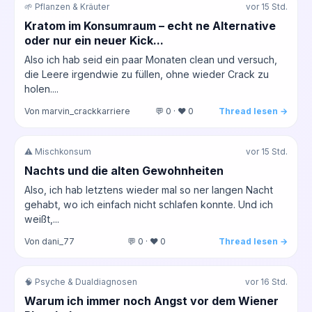
🌱 Pflanzen & Kräuter
vor 15 Std.
Kratom im Konsumraum – echt ne Alternative
oder nur ein neuer Kick...
Also ich hab seid ein paar Monaten clean und versuch,
die Leere irgendwie zu füllen, ohne wieder Crack zu
holen....
Von marvin_crackkarriere
💬 0 · ❤️ 0
Thread lesen →
⚠️ Mischkonsum
vor 15 Std.
Nachts und die alten Gewohnheiten
Also, ich hab letztens wieder mal so ner langen Nacht
gehabt, wo ich einfach nicht schlafen konnte. Und ich
weißt,...
Von dani_77
💬 0 · ❤️ 0
Thread lesen →
🧠 Psyche & Dualdiagnosen
vor 16 Std.
Warum ich immer noch Angst vor dem Wiener