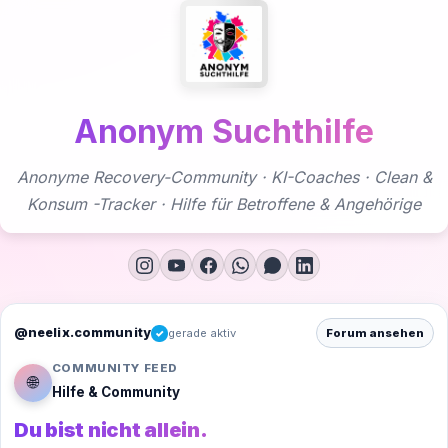
Zum
Inhalt
springen
Anonym Suchthilfe
Anonyme Recovery-Community · KI-Coaches · Clean &
Konsum -Tracker · Hilfe für Betroffene & Angehörige
@neelix.community
gerade aktiv
Forum ansehen
✓
COMMUNITY FEED
🌐
Hilfe & Community
Du bist nicht allein.