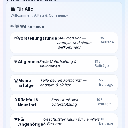
👥 Für Alle
Willkommen, Alltag & Community
👋
👋 Willkommen
👋
Vorstellungsrunde
Stell dich vor —
95
Beiträge
anonym und sicher.
Willkommen!
💬
Allgemein
Freie Unterhaltung &
193
Beiträge
Ankommen.
Meine
Teile deinen Fortschritt —
99
🏆
Beiträge
anonym & sicher.
Erfolge
🔄
Rückfall &
Kein Urteil. Nur
102
Beiträge
Unterstützung.
Neustart
❤️
Für
Geschützter Raum für Familien
113
Beiträge
& Freunde
Angehörige