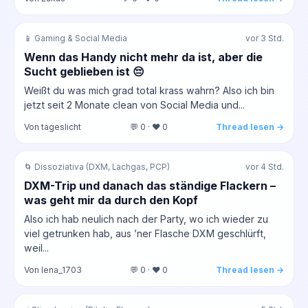
📱 Gaming & Social Media
vor 3 Std.
Wenn das Handy nicht mehr da ist, aber die
Sucht geblieben ist 😔
Weißt du was mich grad total krass wahrn? Also ich bin
jetzt seit 2 Monate clean von Social Media und...
Von tageslicht
💬 0 · ❤️ 0
Thread lesen →
🌀 Dissoziativa (DXM, Lachgas, PCP)
vor 4 Std.
DXM-Trip und danach das ständige Flackern –
was geht mir da durch den Kopf
Also ich hab neulich nach der Party, wo ich wieder zu
viel getrunken hab, aus ’ner Flasche DXM geschlürft,
weil...
Von lena_1703
💬 0 · ❤️ 0
Thread lesen →