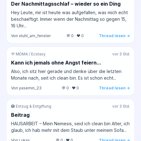
Der Nachmittagsschlaf – wieder so ein Ding
Hey Leute, mir ist heute was aufgefallen, was mich echt
beschaeftigt. Immer wenn der Nachmittag so gegen 15,
16 Uhr...
Von stuhl_am_fenster
💬 0 · ❤️ 0
Thread lesen →
💜 MDMA / Ecstasy
vor 3 Std.
Kann ich jemals ohne Angst feiern...
Also, ich sitz hier gerade und denke über die letzten
Monate nach, seit ich clean bin. Es ist schon echt...
Von yasemin_23
💬 0 · ❤️ 0
Thread lesen →
🏥 Entzug & Entgiftung
vor 3 Std.
Beitrag
HAUSARBEIT – Mein Nemesis, seid ich clean bin Alter, ich
glaub, ich hab mehr mit dem Staub unter meinem Sofa...
Von Lukas
💬 0 · ❤️ 0
Thread lesen →