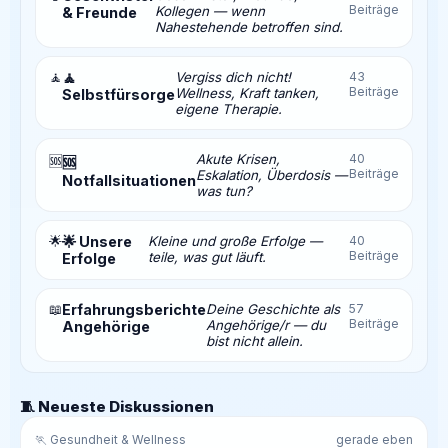
Beiträge
Kollegen — wenn
& Freunde
Nahestehende betroffen sind.
🧘
🧘
Vergiss dich nicht!
43
Beiträge
Wellness, Kraft tanken,
Selbstfürsorge
eigene Therapie.
Akute Krisen,
40
🆘
🆘
Beiträge
Eskalation, Überdosis —
Notfallsituationen
was tun?
🌟
🌟 Unsere
Kleine und große Erfolge —
40
Beiträge
teile, was gut läuft.
Erfolge
📖
Erfahrungsberichte
Deine Geschichte als
57
Beiträge
Angehörige/r — du
Angehörige
bist nicht allein.
🧵 Neueste Diskussionen
🏃 Gesundheit & Wellness
gerade eben