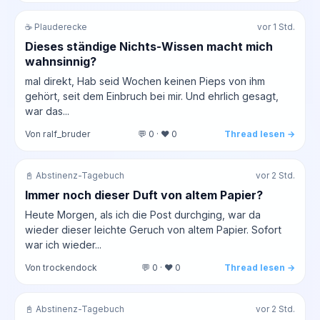
☕ Plauderecke
vor 1 Std.
Dieses ständige Nichts-Wissen macht mich
wahnsinnig?
mal direkt, Hab seid Wochen keinen Pieps von ihm
gehört, seit dem Einbruch bei mir. Und ehrlich gesagt,
war das...
Von ralf_bruder
💬 0 · ❤️ 0
Thread lesen →
📓 Abstinenz-Tagebuch
vor 2 Std.
Immer noch dieser Duft von altem Papier?
Heute Morgen, als ich die Post durchging, war da
wieder dieser leichte Geruch von altem Papier. Sofort
war ich wieder...
Von trockendock
💬 0 · ❤️ 0
Thread lesen →
📓 Abstinenz-Tagebuch
vor 2 Std.