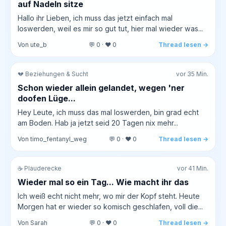
auf Nadeln sitze
Hallo ihr Lieben, ich muss das jetzt einfach mal
loswerden, weil es mir so gut tut, hier mal wieder was...
Von ute_b
💬 0 · ❤️ 0
Thread lesen →
💔 Beziehungen & Sucht
vor 35 Min.
Schon wieder allein gelandet, wegen 'ner
doofen Lüge...
Hey Leute, ich muss das mal loswerden, bin grad echt
am Boden. Hab ja jetzt seid 20 Tagen nix mehr...
Von timo_fentanyl_weg
💬 0 · ❤️ 0
Thread lesen →
☕ Plauderecke
vor 41 Min.
Wieder mal so ein Tag... Wie macht ihr das
Ich weiß echt nicht mehr, wo mir der Kopf steht. Heute
Morgen hat er wieder so komisch geschlafen, voll die...
Von Sarah
💬 0 · ❤️ 0
Thread lesen →