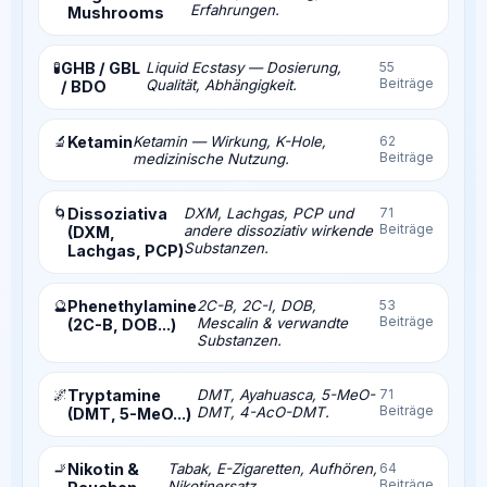
Erfahrungen.
Mushrooms
🧪
GHB / GBL
Liquid Ecstasy — Dosierung,
55
Beiträge
Qualität, Abhängigkeit.
/ BDO
🔬
Ketamin
Ketamin — Wirkung, K-Hole,
62
Beiträge
medizinische Nutzung.
🌀
Dissoziativa
DXM, Lachgas, PCP und
71
Beiträge
andere dissoziativ wirkende
(DXM,
Substanzen.
Lachgas, PCP)
🔮
Phenethylamine
2C-B, 2C-I, DOB,
53
Beiträge
Mescalin & verwandte
(2C-B, DOB...)
Substanzen.
🌌
Tryptamine
DMT, Ayahuasca, 5-MeO-
71
Beiträge
DMT, 4-AcO-DMT.
(DMT, 5-MeO...)
🚬
Nikotin &
Tabak, E-Zigaretten, Aufhören,
64
Beiträge
Nikotinersatz.