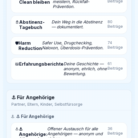
Beiträge
meistern, Rückfall-
Clean bleiben
Prävention.
📓
Abstinenz-
Dein Weg in die Abstinenz
80
Beiträge
— dokumentiert.
Tagebuch
Harm
Safer Use, Drugchecking,
74
🛡️
Beiträge
Naloxon, Überdosis-Prävention.
Reduction
📖
Erfahrungsberichte
Deine Geschichte —
61
Beiträge
anonym, ehrlich, ohne
Bewertung.
⚓ Für Angehörige
Partner, Eltern, Kinder, Selbstfürsorge
⚓
⚓ Für Angehörige
⚓
⚓
Offener Austausch für alle
36
Beiträge
Angehörigen — anonym und
Angehörige: