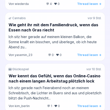
Von wiederda
💬 4 · ❤️ 0
Thread lesen →
🌿 Cannabis
vor 9 Std.
Wie geht ihr mit dem Familiendruck, wenn das
Essen nach Gras riecht
Ich sitz hier gerade auf meinem kleinen Balkon, die
Sonne knallt ein bisschen, und überlege, ob ich heute
Abend zu...
Von yasemin_23
💬 0 · ❤️ 0
Thread lesen →
🎰 Glücksspiel
vor 10 Std.
Wer kennt das Gefühl, wenn das Online‑Casino
nach einem langen Arbeitstag plötzlich lock
Ich sitz gerade nach Feierabend noch an meinem
Schreibtisch, die Lichter im Buero sind aus und ploetzlich
blitzt die Push‑Nachricht...
Von kim_berlin
💬 1 · ❤️ 0
Thread lesen →