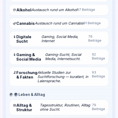
🍺
Alkohol
Austausch rund um Alkohol
87 Beiträge
🌿
Cannabis
Austausch rund um Cannabis
81 Beiträge
📱
Digitale
Gaming, Social Media,
76
Beiträge
Internet
Sucht
📱
Gaming &
Gaming-Sucht, Social
92
Beiträge
Media, Internetsucht.
Social Media
🔬
Forschung
Aktuelle Studien zur
93
Beiträge
Suchtforschung — kuratiert, in
& Fakten
Laiensprache.
🌍
🌍 Leben & Alltag
📅
Alltag &
Tagesstruktur, Routinen, Alltag
79
Beiträge
ohne Sucht.
Struktur