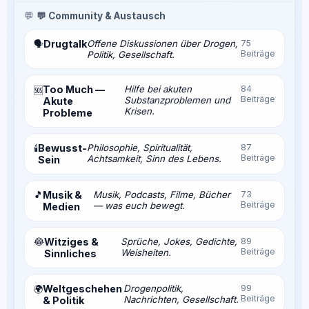
💬
💬 Community & Austausch
Drugtalk
Offene Diskussionen über Drogen,
75
🗣️
Beiträge
Politik, Gesellschaft.
Too Much —
Hilfe bei akuten
84
🆘
Beiträge
Substanzproblemen und
Akute
Krisen.
Probleme
Bewusst-
Philosophie, Spiritualität,
87
🕯️
Beiträge
Achtsamkeit, Sinn des Lebens.
Sein
🎵
Musik &
Musik, Podcasts, Filme, Bücher
73
Beiträge
— was euch bewegt.
Medien
😂
Witziges &
Sprüche, Jokes, Gedichte,
89
Beiträge
Weisheiten.
Sinnliches
Weltgeschehen
Drogenpolitik,
99
🌍
Beiträge
Nachrichten, Gesellschaft.
& Politik