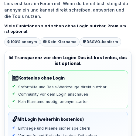
Lies erst kurz im Forum mit. Wenn du bereit bist, steigst du
anonym ein und kannst direkt schreiben, antworten und
die Tools nutzen.
Viele Funktionen sind schon ohne Login nutzbar, Premium
ist optional.
🔒 100% anonym
🙈 Kein Klarname
🛡️ DSGVO-konform
📊 Transparenz vor dem Login: Das ist kostenlos, das
ist optional.
🆓
Kostenlos ohne Login
Soforthilfe und Basis-Werkzeuge direkt nutzbar
Community vor dem Login anschauen
Kein Klarname noetig, anonym starten
🔓
Mit Login (weiterhin kostenlos)
Eintraege und Plaene sicher speichern
Verlaeufe und Fortschritt ueber Zeit sehen