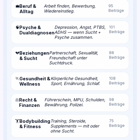
💼
Beruf &
Arbeit finden, Bewerbung,
95
Beiträge
Wiedereinstieg.
Alltag
🧠
Psyche &
Depression, Angst, PTBS,
101
Beiträge
ADHS — wenn Sucht +
Dualdiagnosen
Psyche zusammen.
💔
Beziehungen
Partnerschaft, Sexualität,
88
Beiträge
Freundschaft unter
& Sucht
Suchtdruck.
🏃
Gesundheit &
Körperliche Gesundheit,
108
Beiträge
Sport, Ernährung, Schlaf.
Wellness
⚖️
Recht &
Führerschein, MPU, Schulden,
98
Beiträge
Bewährung, Polizei.
Finanzen
Bodybuilding
Training, Steroide,
75
🏋️
Beiträge
Supplements — mit oder
& Fitness
ohne Sucht.