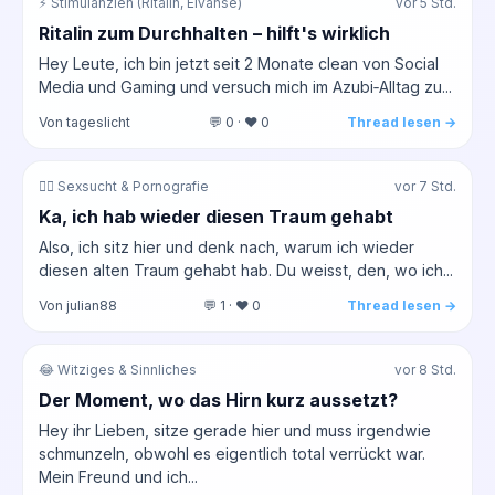
⚡ Stimulanzien (Ritalin, Elvanse)
vor 5 Std.
Ritalin zum Durchhalten – hilft's wirklich
Hey Leute, ich bin jetzt seit 2 Monate clean von Social
Media und Gaming und versuch mich im Azubi‑Alltag zu...
Von tageslicht
💬 0 · ❤️ 0
Thread lesen →
❤️‍🔥 Sexsucht & Pornografie
vor 7 Std.
Ka, ich hab wieder diesen Traum gehabt
Also, ich sitz hier und denk nach, warum ich wieder
diesen alten Traum gehabt hab. Du weisst, den, wo ich...
Von julian88
💬 1 · ❤️ 0
Thread lesen →
😂 Witziges & Sinnliches
vor 8 Std.
Der Moment, wo das Hirn kurz aussetzt?
Hey ihr Lieben, sitze gerade hier und muss irgendwie
schmunzeln, obwohl es eigentlich total verrückt war.
Mein Freund und ich...