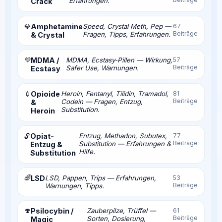
Erfahrungen.
Crack
💎
Amphetamine
Speed, Crystal Meth, Pep —
67
Beiträge
Fragen, Tipps, Erfahrungen.
& Crystal
💜
MDMA /
MDMA, Ecstasy-Pillen — Wirkung,
57
Beiträge
Safer Use, Warnungen.
Ecstasy
💉
Opioide
Heroin, Fentanyl, Tilidin, Tramadol,
81
Beiträge
Codein — Fragen, Entzug,
&
Substitution.
Heroin
Opiat-
Entzug, Methadon, Subutex,
77
🔓
Beiträge
Substitution — Erfahrungen &
Entzug &
Hilfe.
Substitution
🌈
LSD
LSD, Pappen, Trips — Erfahrungen,
53
Beiträge
Warnungen, Tipps.
🍄
Psilocybin /
Zauberpilze, Trüffel —
61
Beiträge
Sorten, Dosierung,
Magic