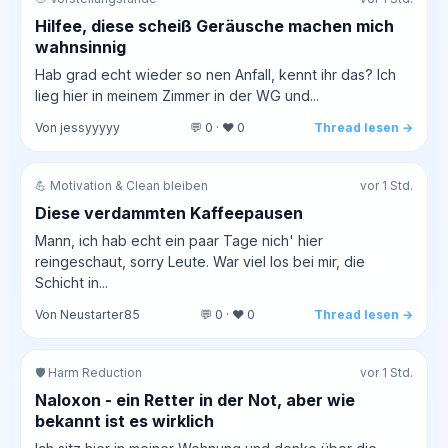
Hilfee, diese scheiß Geräusche machen mich
wahnsinnig
Hab grad echt wieder so nen Anfall, kennt ihr das? Ich
lieg hier in meinem Zimmer in der WG und...
Von jessyyyyy
💬 0 · ❤️ 0
Thread lesen →
💪 Motivation & Clean bleiben
vor 1 Std.
Diese verdammten Kaffeepausen
Mann, ich hab echt ein paar Tage nich' hier
reingeschaut, sorry Leute. War viel los bei mir, die
Schicht in...
Von Neustarter85
💬 0 · ❤️ 0
Thread lesen →
🛡️ Harm Reduction
vor 1 Std.
Naloxon - ein Retter in der Not, aber wie
bekannt ist es wirklich