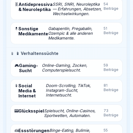
🧬
Antidepressiva
SSRI, SNRI, Neuroleptika
54
Beiträge
— Erfahrungen, Absetzen,
& Neuroleptika
Wechselwirkungen.
💊
Sonstige
Gabapentin, Pregabalin,
51
Beiträge
Ozempic & alle anderen
Medikamente
Medikamente.
📱
📱 Verhaltenssüchte
Gaming-
Online-Gaming, Zocken,
59
🎮
Beiträge
Computerspielsucht.
Sucht
📱
Social
Doom-Scrolling, TikTok,
81
Beiträge
Instagram-Sucht,
Media &
Internetsucht.
Internet
🎰
Glücksspiel
Spielsucht, Online-Casinos,
73
Beiträge
Sportwetten, Automaten.
🍰
Essstörungen
Binge-Eating, Bulimie,
55