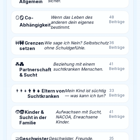
sicher.
Allgemein
Wenn das Leben des
48
🪞
🪞 Co-
Beiträge
anderen dein eigenes
Abhängigkeit
bestimmt.
🚧
🚧 Grenzen
Wie sage ich Nein? Selbstschutz
36
Beiträge
ohne Schuldgefühle.
setzen
💑
💑
Beziehung mit einem
41
Beiträge
suchtkranken Menschen.
Partnerschaft
& Sucht
👨‍👩‍👧
👨‍👩‍👧 Eltern von
Mein Kind ist süchtig
33
Beiträge
— was kann ich tun?
Suchtkranken
🧒
🧒 Kinder &
Aufwachsen mit Sucht,
41
Beiträge
NACOA, Erwachsene
Sucht in der
Kinder.
Familie
🤝
Geschwister
Geschwister, Freunde,
35