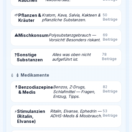
Rauchen
🌱
Pflanzen &
Kratom, Kava, Salvia, Kakteen &
50
Beiträge
pflanzliche Substanzen.
Kräuter
⚠️
Mischkonsum
Polysubstanzgebrauch —
69
Beiträge
Vorsicht! Besonders riskant.
Sonstige
Alles was oben nicht
78
❓
Beiträge
aufgeführt ist.
Substanzen
💉
💉 Medikamente
💊
Benzodiazepine
Benzos, Z-Drugs,
82
Beiträge
Schlafmittel — Fragen,
& Medis
Entzug, Tipps.
Stimulanzien
Ritalin, Elvanse, Ephedrin —
53
⚡
Beiträge
ADHS-Medis & Missbrauch.
(Ritalin,
Elvanse)