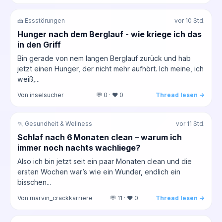
🍰 Essstörungen
vor 10 Std.
Hunger nach dem Berglauf - wie kriege ich das
in den Griff
Bin gerade von nem langen Berglauf zurück und hab
jetzt einen Hunger, der nicht mehr aufhört. Ich meine, ich
weiß,...
Von inselsucher
💬 0 · ❤️ 0
Thread lesen →
🏃 Gesundheit & Wellness
vor 11 Std.
Schlaf nach 6 Monaten clean – warum ich
immer noch nachts wachliege?
Also ich bin jetzt seit ein paar Monaten clean und die
ersten Wochen war’s wie ein Wunder, endlich ein
bisschen...
Von marvin_crackkarriere
💬 11 · ❤️ 0
Thread lesen →