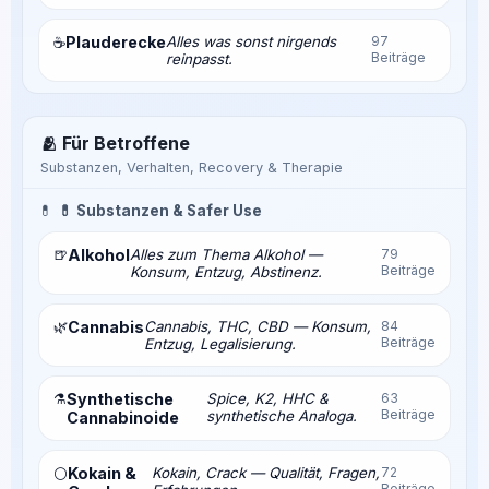
Plauderecke
Alles was sonst nirgends
97
☕
Beiträge
reinpasst.
🫂 Für Betroffene
Substanzen, Verhalten, Recovery & Therapie
💊
💊 Substanzen & Safer Use
🍺
Alkohol
Alles zum Thema Alkohol —
79
Beiträge
Konsum, Entzug, Abstinenz.
🌿
Cannabis
Cannabis, THC, CBD — Konsum,
84
Beiträge
Entzug, Legalisierung.
⚗️
Synthetische
Spice, K2, HHC &
63
Beiträge
synthetische Analoga.
Cannabinoide
Kokain &
Kokain, Crack — Qualität, Fragen,
72
⚪
Beiträge