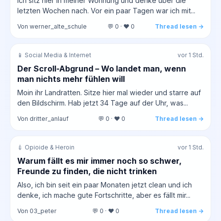
Ich sitz hier in meiner Wohnung und denke über die
letzten Wochen nach. Vor ein paar Tagen war ich mit...
Von werner_alte_schule
💬 0 · ❤️ 0
Thread lesen →
📱 Social Media & Internet
vor 1 Std.
Der Scroll-Abgrund – Wo landet man, wenn
man nichts mehr fühlen will
Moin ihr Landratten. Sitze hier mal wieder und starre auf
den Bildschirm. Hab jetzt 34 Tage auf der Uhr, was...
Von dritter_anlauf
💬 0 · ❤️ 0
Thread lesen →
💉 Opioide & Heroin
vor 1 Std.
Warum fällt es mir immer noch so schwer,
Freunde zu finden, die nicht trinken
Also, ich bin seit ein paar Monaten jetzt clean und ich
denke, ich mache gute Fortschritte, aber es fällt mir...
Von 03_peter
💬 0 · ❤️ 0
Thread lesen →