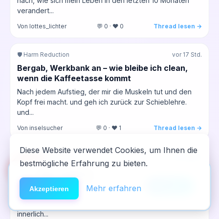
nach, wie sich mein Leben in den letzten 10 Monaten
verandert...
Von lottes_lichter
💬 0 · ❤️ 0
Thread lesen →
🛡️ Harm Reduction
vor 17 Std.
Bergab, Werkbank an – wie bleibe ich clean,
wenn die Kaffeetasse kommt
Nach jedem Aufstieg, der mir die Muskeln tut und den
Kopf frei macht. und geh ich zurück zur Schieblehre.
und...
Von inselsucher
💬 0 · ❤️ 1
Thread lesen →
Diese Website verwendet Cookies, um Ihnen die
🔄 Rückfall & Neustart
vor 18 Std.
bestmögliche Erfahrung zu bieten.
🆘
Hilfe
Wenn das Abendritual plötzlich zum
App installieren
Rückfall‑Trigger wird...
×
NeelixberliN auf dem Homescreen —
Anleitung
Mehr erfahren
Akzeptieren
Heute war wieder so ein Tag, wo ich das Gefühl hatte,
wie eine echte App.
ich halte das Haus irgendwie zusammen, obwohl ich
innerlich...