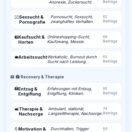
Beiträge
Anorexie, Zuckersucht.
Sexsucht &
Pornosucht, Sexsucht,
62
❤️‍🔥
Beiträge
zwanghaftes Verhalten.
Pornografie
Kaufsucht &
Onlineshopping-Sucht,
66
🛍️
Beiträge
Kaufzwang, Messie.
Horten
💼
Arbeitssucht
Workaholic, Burnout durch
62
Beiträge
Sucht nach Leistung.
🏥
🏥 Recovery & Therapie
🏥
Entzug &
Erfahrungen mit Entzug,
95
Beiträge
Entgiftung, Kliniken.
Entgiftung
Therapie &
Ambulant, stationär,
74
🛋️
Beiträge
Langzeittherapie, Nachsorge.
Nachsorge
💪
Motivation &
Durchhalten, Trigger
64