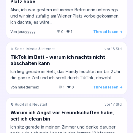
Platz habe
Also, ich war gestern mit meiner Betreuerin unterwegs
und wir sind zufallig am Wiener Platz vorbeigekommen.
Ich dachte, es wäre...
Von jessyyyyy
💬 0 · ❤️ 1
Thread lesen →
📱 Social Media & Internet
vor 16 Std.
TikTok im Bett – warum ich nachts nicht
abschalten kann
Ich lieg gerade im Bett, das Handy leuchtet mir bis 2 Uhr
die ganze Zeit und ich scroll durch TikTok, obwohl...
Von muedermax
💬 1 · ❤️ 0
Thread lesen →
🔄 Rückfall & Neustart
vor 17 Std.
Warum ich Angst vor Freundschaften habe,
seit ich clean bin
Ich sitz gerade in meinem Zimmer und denke daruber