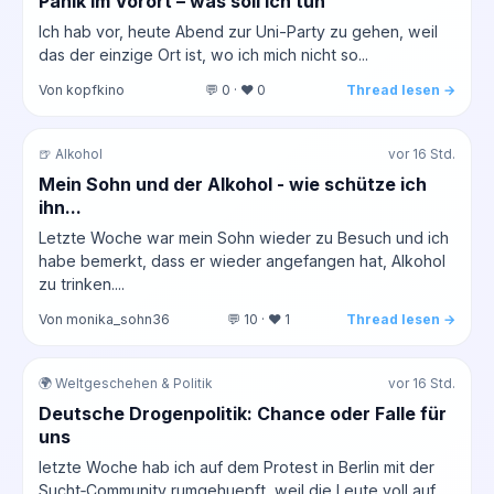
Panik im Vorort – was soll ich tun
Ich hab vor, heute Abend zur Uni-Party zu gehen, weil
das der einzige Ort ist, wo ich mich nicht so...
Von kopfkino
💬 0 · ❤️ 0
Thread lesen →
🍺 Alkohol
vor 16 Std.
Mein Sohn und der Alkohol - wie schütze ich
ihn...
Letzte Woche war mein Sohn wieder zu Besuch und ich
habe bemerkt, dass er wieder angefangen hat, Alkohol
zu trinken....
Von monika_sohn36
💬 10 · ❤️ 1
Thread lesen →
🌍 Weltgeschehen & Politik
vor 16 Std.
Deutsche Drogenpolitik: Chance oder Falle für
uns
letzte Woche hab ich auf dem Protest in Berlin mit der
Sucht‑Community rumgehuepft, weil die Leute voll auf