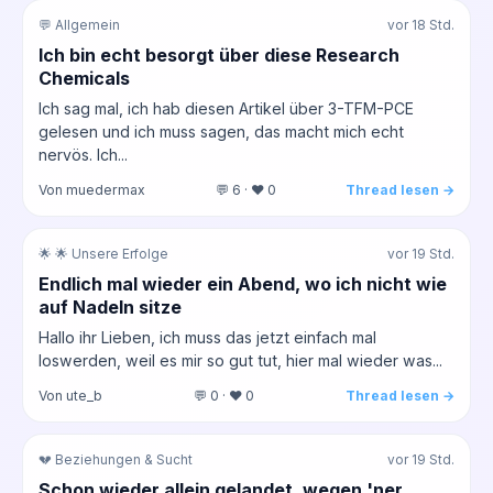
💬 Allgemein
vor 18 Std.
Ich bin echt besorgt über diese Research
Chemicals
Ich sag mal, ich hab diesen Artikel über 3-TFM-PCE
gelesen und ich muss sagen, das macht mich echt
nervös. Ich...
Von muedermax
💬 6 · ❤️ 0
Thread lesen →
🌟 🌟 Unsere Erfolge
vor 19 Std.
Endlich mal wieder ein Abend, wo ich nicht wie
auf Nadeln sitze
Hallo ihr Lieben, ich muss das jetzt einfach mal
loswerden, weil es mir so gut tut, hier mal wieder was...
Von ute_b
💬 0 · ❤️ 0
Thread lesen →
💔 Beziehungen & Sucht
vor 19 Std.
Schon wieder allein gelandet, wegen 'ner