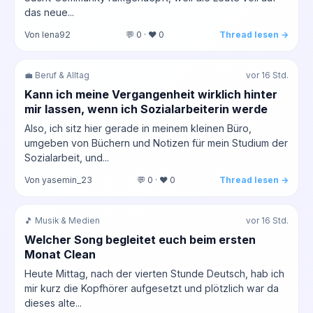
das neue...
Von lena92
💬 0 · ❤️ 0
Thread lesen →
💼 Beruf & Alltag
vor 16 Std.
Kann ich meine Vergangenheit wirklich hinter
mir lassen, wenn ich Sozialarbeiterin werde
Also, ich sitz hier gerade in meinem kleinen Büro,
umgeben von Büchern und Notizen für mein Studium der
Sozialarbeit, und...
Von yasemin_23
💬 0 · ❤️ 0
Thread lesen →
🎵 Musik & Medien
vor 16 Std.
Welcher Song begleitet euch beim ersten
Monat Clean
Heute Mittag, nach der vierten Stunde Deutsch, hab ich
mir kurz die Kopfhörer aufgesetzt und plötzlich war da
dieses alte...