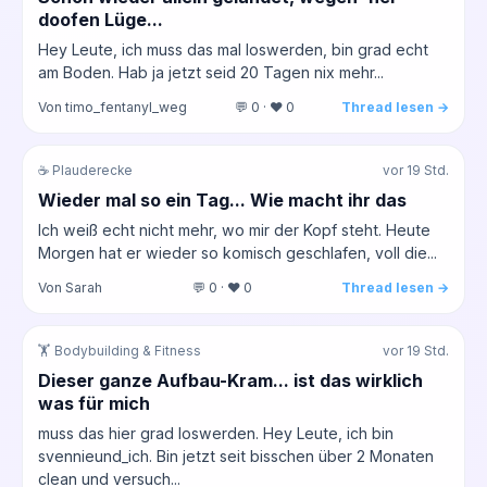
doofen Lüge...
Hey Leute, ich muss das mal loswerden, bin grad echt
am Boden. Hab ja jetzt seid 20 Tagen nix mehr...
Von timo_fentanyl_weg
💬 0 · ❤️ 0
Thread lesen →
☕ Plauderecke
vor 19 Std.
Wieder mal so ein Tag... Wie macht ihr das
Ich weiß echt nicht mehr, wo mir der Kopf steht. Heute
Morgen hat er wieder so komisch geschlafen, voll die...
Von Sarah
💬 0 · ❤️ 0
Thread lesen →
🏋️ Bodybuilding & Fitness
vor 19 Std.
Dieser ganze Aufbau-Kram... ist das wirklich
was für mich
muss das hier grad loswerden. Hey Leute, ich bin
svennieund_ich. Bin jetzt seit bisschen über 2 Monaten
clean und versuch...