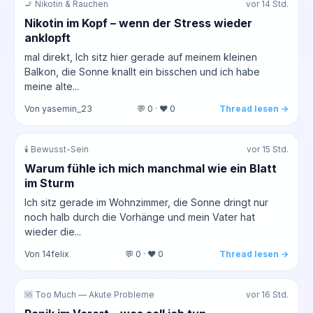
🚬 Nikotin & Rauchen
vor 14 Std.
Nikotin im Kopf – wenn der Stress wieder
anklopft
mal direkt, Ich sitz hier gerade auf meinem kleinen
Balkon, die Sonne knallt ein bisschen und ich habe
meine alte...
Von yasemin_23
💬 0 · ❤️ 0
Thread lesen →
🕯️ Bewusst-Sein
vor 15 Std.
Warum fühle ich mich manchmal wie ein Blatt
im Sturm
Ich sitz gerade im Wohnzimmer, die Sonne dringt nur
noch halb durch die Vorhänge und mein Vater hat
wieder die...
Von 14felix
💬 0 · ❤️ 0
Thread lesen →
🆘 Too Much — Akute Probleme
vor 16 Std.