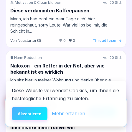
💪 Motivation & Clean bleiben
vor 20 Std.
Diese verdammten Kaffeepausen
Mann, ich hab echt ein paar Tage nich' hier
reingeschaut, sorry Leute. War viel los bei mir, die
Schicht in...
Von Neustarter85
💬 0 · ❤️ 0
Thread lesen →
🛡️ Harm Reduction
vor 20 Std.
Naloxon - ein Retter in der Not, aber wie
bekannt ist es wirklich
Ich sitz hier in meiner Wohnung und denke über die
letzten Wochen nach. Vor ein paar Tagen war ich mit...
Diese Website verwendet Cookies, um Ihnen die
Von werner_alte_schule
💬 0 · ❤️ 0
Thread lesen →
bestmögliche Erfahrung zu bieten.
🆘
Hilfe
App installieren
×
NeelixberliN auf dem Homescreen —
Anleitung
Mehr erfahren
📱 Social Media & Internet
vor 20 Std.
Akzeptieren
wie eine echte App.
Der Scroll-Abgrund – Wo landet man, wenn
man nichts mehr fühlen will