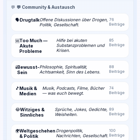
💬
💬 Community & Austausch
Drugtalk
Offene Diskussionen über Drogen,
76
🗣️
Beiträge
Politik, Gesellschaft.
Too Much —
Hilfe bei akuten
85
🆘
Beiträge
Substanzproblemen und
Akute
Krisen.
Probleme
Bewusst-
Philosophie, Spiritualität,
88
🕯️
Beiträge
Achtsamkeit, Sinn des Lebens.
Sein
🎵
Musik &
Musik, Podcasts, Filme, Bücher
74
Beiträge
— was euch bewegt.
Medien
😂
Witziges &
Sprüche, Jokes, Gedichte,
89
Beiträge
Weisheiten.
Sinnliches
Weltgeschehen
Drogenpolitik,
100
🌍
Beiträge
Nachrichten, Gesellschaft.
& Politik