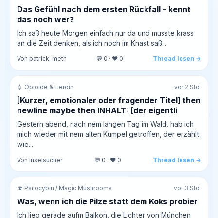
Das Gefühl nach dem ersten Rückfall – kennt
das noch wer?
Ich saß heute Morgen einfach nur da und musste krass
an die Zeit denken, als ich noch im Knast saß...
Von patrick_meth
💬 0 · ❤️ 0
Thread lesen →
💉 Opioide & Heroin
vor 2 Std.
[Kurzer, emotionaler oder fragender Titel] then
newline maybe then INHALT: [der eigentli
Gestern abend, nach nem langen Tag im Wald, hab ich
mich wieder mit nem alten Kumpel getroffen, der erzählt,
wie...
Von inselsucher
💬 0 · ❤️ 0
Thread lesen →
🍄 Psilocybin / Magic Mushrooms
vor 3 Std.
Was, wenn ich die Pilze statt dem Koks probier
Ich lieg gerade aufm Balkon, die Lichter von München