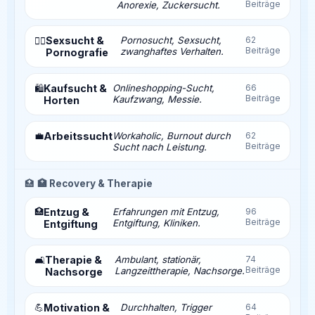
Beiträge
Anorexie, Zuckersucht.
Sexsucht &
Pornosucht, Sexsucht,
62
❤️‍🔥
Beiträge
zwanghaftes Verhalten.
Pornografie
Kaufsucht &
Onlineshopping-Sucht,
66
🛍️
Beiträge
Kaufzwang, Messie.
Horten
💼
Arbeitssucht
Workaholic, Burnout durch
62
Beiträge
Sucht nach Leistung.
🏥
🏥 Recovery & Therapie
🏥
Entzug &
Erfahrungen mit Entzug,
96
Beiträge
Entgiftung, Kliniken.
Entgiftung
Therapie &
Ambulant, stationär,
74
🛋️
Beiträge
Langzeittherapie, Nachsorge.
Nachsorge
💪
Motivation &
Durchhalten, Trigger
64