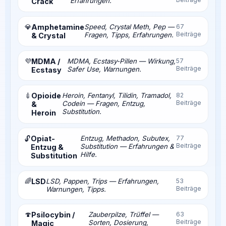
Erfahrungen.
Crack
💎
Amphetamine
Speed, Crystal Meth, Pep —
67
Beiträge
Fragen, Tipps, Erfahrungen.
& Crystal
💜
MDMA /
MDMA, Ecstasy-Pillen — Wirkung,
57
Beiträge
Safer Use, Warnungen.
Ecstasy
💉
Opioide
Heroin, Fentanyl, Tilidin, Tramadol,
82
Beiträge
Codein — Fragen, Entzug,
&
Substitution.
Heroin
Opiat-
Entzug, Methadon, Subutex,
77
🔓
Beiträge
Substitution — Erfahrungen &
Entzug &
Hilfe.
Substitution
🌈
LSD
LSD, Pappen, Trips — Erfahrungen,
53
Beiträge
Warnungen, Tipps.
🍄
Psilocybin /
Zauberpilze, Trüffel —
63
Beiträge
Sorten, Dosierung,
Magic