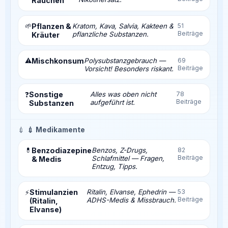
Rauchen
🌱
Pflanzen &
Kratom, Kava, Salvia, Kakteen &
51
Beiträge
pflanzliche Substanzen.
Kräuter
⚠️
Mischkonsum
Polysubstanzgebrauch —
69
Beiträge
Vorsicht! Besonders riskant.
Sonstige
Alles was oben nicht
78
❓
Beiträge
aufgeführt ist.
Substanzen
💉
💉 Medikamente
💊
Benzodiazepine
Benzos, Z-Drugs,
82
Beiträge
Schlafmittel — Fragen,
& Medis
Entzug, Tipps.
Stimulanzien
Ritalin, Elvanse, Ephedrin —
53
⚡
Beiträge
ADHS-Medis & Missbrauch.
(Ritalin,
Elvanse)