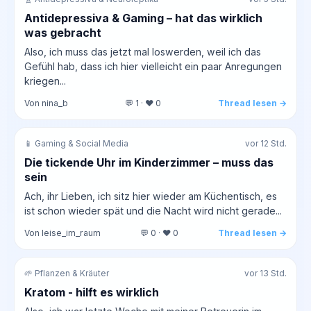
Antidepressiva & Gaming – hat das wirklich
was gebracht
Also, ich muss das jetzt mal loswerden, weil ich das
Gefühl hab, dass ich hier vielleicht ein paar Anregungen
kriegen...
Von nina_b
💬 1 · ❤️ 0
Thread lesen →
📱 Gaming & Social Media
vor 12 Std.
Die tickende Uhr im Kinderzimmer – muss das
sein
Ach, ihr Lieben, ich sitz hier wieder am Küchentisch, es
ist schon wieder spät und die Nacht wird nicht gerade...
Von leise_im_raum
💬 0 · ❤️ 0
Thread lesen →
🌱 Pflanzen & Kräuter
vor 13 Std.
Kratom - hilft es wirklich