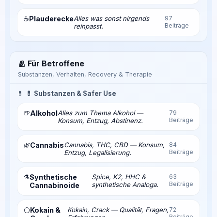
Plauderecke
Alles was sonst nirgends
97
☕
Beiträge
reinpasst.
🫂 Für Betroffene
Substanzen, Verhalten, Recovery & Therapie
💊
💊 Substanzen & Safer Use
🍺
Alkohol
Alles zum Thema Alkohol —
79
Beiträge
Konsum, Entzug, Abstinenz.
🌿
Cannabis
Cannabis, THC, CBD — Konsum,
84
Beiträge
Entzug, Legalisierung.
⚗️
Synthetische
Spice, K2, HHC &
63
Beiträge
synthetische Analoga.
Cannabinoide
Kokain &
Kokain, Crack — Qualität, Fragen,
72
⚪
Beiträge