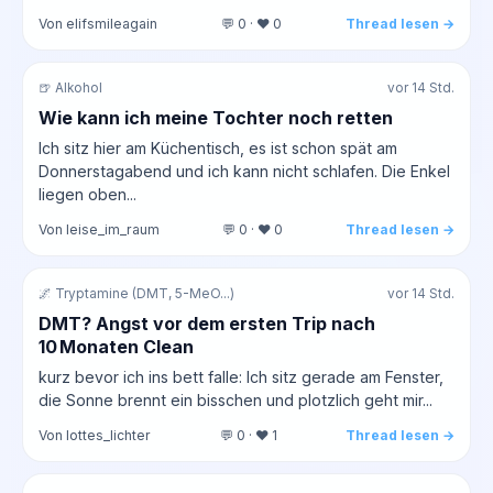
Von elifsmileagain
💬 0 · ❤️ 0
Thread lesen →
🍺 Alkohol
vor 14 Std.
Wie kann ich meine Tochter noch retten
Ich sitz hier am Küchentisch, es ist schon spät am
Donnerstagabend und ich kann nicht schlafen. Die Enkel
liegen oben...
Von leise_im_raum
💬 0 · ❤️ 0
Thread lesen →
🌌 Tryptamine (DMT, 5-MeO...)
vor 14 Std.
DMT? Angst vor dem ersten Trip nach
10 Monaten Clean
kurz bevor ich ins bett falle: Ich sitz gerade am Fenster,
die Sonne brennt ein bisschen und plotzlich geht mir...
Von lottes_lichter
💬 0 · ❤️ 1
Thread lesen →