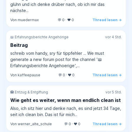
glühn und ich denke drüber nach, ob ich mir das
nächste...
Von muedermax
💬 0 · ❤️ 0
Thread lesen →
📖 Erfahrungsberichte Angehörige
vor 4 Std.
Beitrag
schreib vom handy, sry für tippfehler ... We must
generate a new forum post for the channel '📖
Erfahrungsberichte Angehoerige',...
Von kaffeepause
💬 0 · ❤️ 0
Thread lesen →
🏥 Entzug & Entgiftung
vor 5 Std.
Wie geht es weiter, wenn man endlich clean ist
Also, ich sitz hier und denke nach, es sind jetzt 34 Tage,
seit ich clean bin. Das ist für mich...
Von werner_alte_schule
💬 0 · ❤️ 0
Thread lesen →