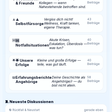
Beiträge
Kollegen — wenn
& Freunde
Nahestehende betroffen sind.
🧘
🧘
Vergiss dich nicht!
43
Beiträge
Wellness, Kraft tanken,
Selbstfürsorge
eigene Therapie.
Akute Krisen,
40
🆘
🆘
Beiträge
Eskalation, Überdosis —
Notfallsituationen
was tun?
🌟
🌟 Unsere
Kleine und große Erfolge —
40
Beiträge
teile, was gut läuft.
Erfolge
📖
Erfahrungsberichte
Deine Geschichte als
58
Beiträge
Angehörige/r — du
Angehörige
bist nicht allein.
🧵 Neueste Diskussionen
🔄 Rückfall & Neustart
gerade eben