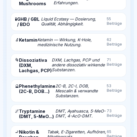
Erfahrungen.
Mushrooms
🧪
GHB / GBL
Liquid Ecstasy — Dosierung,
55
Beiträge
Qualität, Abhängigkeit.
/ BDO
🔬
Ketamin
Ketamin — Wirkung, K-Hole,
62
Beiträge
medizinische Nutzung.
🌀
Dissoziativa
DXM, Lachgas, PCP und
71
Beiträge
andere dissoziativ wirkende
(DXM,
Substanzen.
Lachgas, PCP)
🔮
Phenethylamine
2C-B, 2C-I, DOB,
53
Beiträge
Mescalin & verwandte
(2C-B, DOB...)
Substanzen.
🌌
Tryptamine
DMT, Ayahuasca, 5-MeO-
73
Beiträge
DMT, 4-AcO-DMT.
(DMT, 5-MeO...)
🚬
Nikotin &
Tabak, E-Zigaretten, Aufhören,
65
Beiträge
Nikotinersatz.