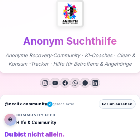
Zum
Inhalt
springen
Anonym Suchthilfe
Anonyme Recovery-Community · KI-Coaches · Clean &
Konsum -Tracker · Hilfe für Betroffene & Angehörige
@neelix.community
gerade aktiv
Forum ansehen
✓
COMMUNITY FEED
🌐
Hilfe & Community
Du bist nicht allein.