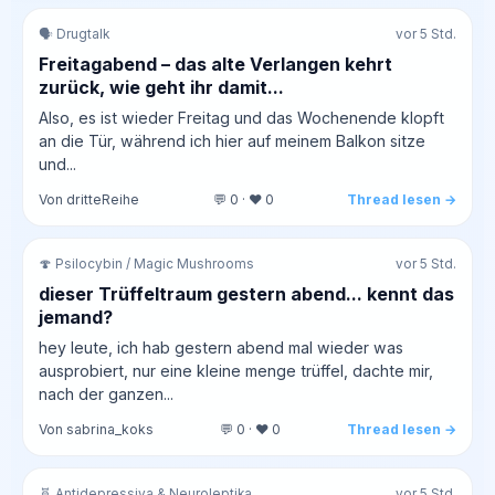
🗣️ Drugtalk
vor 5 Std.
Freitagabend – das alte Verlangen kehrt
zurück, wie geht ihr damit...
Also, es ist wieder Freitag und das Wochenende klopft
an die Tür, während ich hier auf meinem Balkon sitze
und...
Von dritteReihe
💬 0 · ❤️ 0
Thread lesen →
🍄 Psilocybin / Magic Mushrooms
vor 5 Std.
dieser Trüffeltraum gestern abend... kennt das
jemand?
hey leute, ich hab gestern abend mal wieder was
ausprobiert, nur eine kleine menge trüffel, dachte mir,
nach der ganzen...
Von sabrina_koks
💬 0 · ❤️ 0
Thread lesen →
🧬 Antidepressiva & Neuroleptika
vor 5 Std.