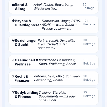
💼
Beruf &
Arbeit finden, Bewerbung,
96
Beiträge
Wiedereinstieg.
Alltag
🧠
Psyche &
Depression, Angst, PTBS,
101
Beiträge
ADHS — wenn Sucht +
Dualdiagnosen
Psyche zusammen.
💔
Beziehungen
Partnerschaft, Sexualität,
88
Beiträge
Freundschaft unter
& Sucht
Suchtdruck.
🏃
Gesundheit &
Körperliche Gesundheit,
108
Beiträge
Sport, Ernährung, Schlaf.
Wellness
⚖️
Recht &
Führerschein, MPU, Schulden,
98
Beiträge
Bewährung, Polizei.
Finanzen
Bodybuilding
Training, Steroide,
75
🏋️
Beiträge
Supplements — mit oder
& Fitness
ohne Sucht.