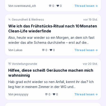
Von svennieund_ich
💬 0 · ❤️ 0
Thread lesen →
🏃 Gesundheit & Wellness
vor 19 Std.
Wie ich das Frühstücks‑Ritual nach 10 Monaten
Clean‑Life wiederfinde
Also, heute war wieder so ein Morgen, an dem ich fast
wieder das alte Schema durchziehe – erst auf die...
Von Lukas
💬 0 · ❤️ 0
Thread lesen →
👋 Vorstellungsrunde
vor 20 Std.
Hilfee, diese scheiß Geräusche machen mich
wahnsinnig
Hab grad echt wieder so nen Anfall, kennt ihr das? Ich
lieg hier in meinem Zimmer in der WG und...
Von jessyyyyy
💬 0 · ❤️ 0
Thread lesen →