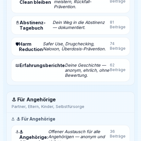
Beiträge
meistern, Rückfall-
Clean bleiben
Prävention.
📓
Abstinenz-
Dein Weg in die Abstinenz
81
Beiträge
— dokumentiert.
Tagebuch
Harm
Safer Use, Drugchecking,
74
🛡️
Beiträge
Naloxon, Überdosis-Prävention.
Reduction
📖
Erfahrungsberichte
Deine Geschichte —
62
Beiträge
anonym, ehrlich, ohne
Bewertung.
⚓ Für Angehörige
Partner, Eltern, Kinder, Selbstfürsorge
⚓
⚓ Für Angehörige
⚓
⚓
Offener Austausch für alle
36
Beiträge
Angehörigen — anonym und
Angehörige: