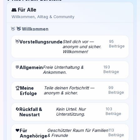
👥 Für Alle
Willkommen, Alltag & Community
👋
👋 Willkommen
👋
Vorstellungsrunde
Stell dich vor —
95
Beiträge
anonym und sicher.
Willkommen!
💬
Allgemein
Freie Unterhaltung &
193
Beiträge
Ankommen.
Meine
Teile deinen Fortschritt —
99
🏆
Beiträge
anonym & sicher.
Erfolge
🔄
Rückfall &
Kein Urteil. Nur
103
Beiträge
Unterstützung.
Neustart
❤️
Für
Geschützter Raum für Familien
113
Beiträge
& Freunde
Angehörige