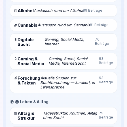
🍺
Alkohol
Austausch rund um Alkohol
89 Beiträge
🌿
Cannabis
Austausch rund um Cannabis
81 Beiträge
📱
Digitale
Gaming, Social Media,
76
Beiträge
Internet
Sucht
📱
Gaming &
Gaming-Sucht, Social
93
Beiträge
Media, Internetsucht.
Social Media
🔬
Forschung
Aktuelle Studien zur
93
Beiträge
Suchtforschung — kuratiert, in
& Fakten
Laiensprache.
🌍
🌍 Leben & Alltag
📅
Alltag &
Tagesstruktur, Routinen, Alltag
79
Beiträge
ohne Sucht.
Struktur