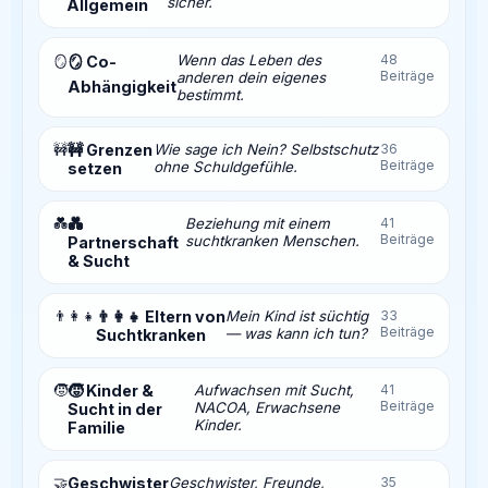
sicher.
Allgemein
Wenn das Leben des
48
🪞
🪞 Co-
Beiträge
anderen dein eigenes
Abhängigkeit
bestimmt.
🚧
🚧 Grenzen
Wie sage ich Nein? Selbstschutz
36
Beiträge
ohne Schuldgefühle.
setzen
💑
💑
Beziehung mit einem
41
Beiträge
suchtkranken Menschen.
Partnerschaft
& Sucht
👨‍👩‍👧
👨‍👩‍👧 Eltern von
Mein Kind ist süchtig
33
Beiträge
— was kann ich tun?
Suchtkranken
🧒
🧒 Kinder &
Aufwachsen mit Sucht,
41
Beiträge
NACOA, Erwachsene
Sucht in der
Kinder.
Familie
🤝
Geschwister
Geschwister, Freunde,
35