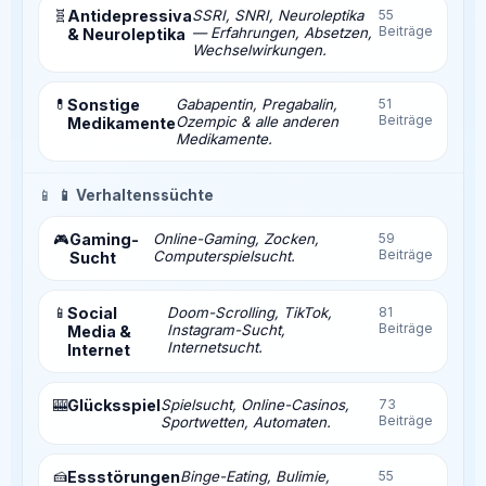
🧬
Antidepressiva
SSRI, SNRI, Neuroleptika
55
Beiträge
— Erfahrungen, Absetzen,
& Neuroleptika
Wechselwirkungen.
💊
Sonstige
Gabapentin, Pregabalin,
51
Beiträge
Ozempic & alle anderen
Medikamente
Medikamente.
📱
📱 Verhaltenssüchte
Gaming-
Online-Gaming, Zocken,
59
🎮
Beiträge
Computerspielsucht.
Sucht
📱
Social
Doom-Scrolling, TikTok,
81
Beiträge
Instagram-Sucht,
Media &
Internetsucht.
Internet
🎰
Glücksspiel
Spielsucht, Online-Casinos,
73
Beiträge
Sportwetten, Automaten.
🍰
Essstörungen
Binge-Eating, Bulimie,
55