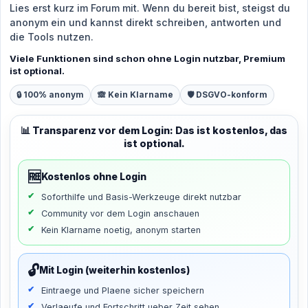
Lies erst kurz im Forum mit. Wenn du bereit bist, steigst du
anonym ein und kannst direkt schreiben, antworten und
die Tools nutzen.
Viele Funktionen sind schon ohne Login nutzbar, Premium
ist optional.
🔒 100% anonym
🙈 Kein Klarname
🛡️ DSGVO-konform
📊 Transparenz vor dem Login: Das ist kostenlos, das
ist optional.
🆓
Kostenlos ohne Login
Soforthilfe und Basis-Werkzeuge direkt nutzbar
Community vor dem Login anschauen
Kein Klarname noetig, anonym starten
🔓
Mit Login (weiterhin kostenlos)
Eintraege und Plaene sicher speichern
Verlaeufe und Fortschritt ueber Zeit sehen