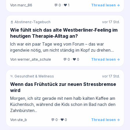
Von marc_86
💬 0 · ❤️ 1
Thread lesen →
📓 Abstinenz-Tagebuch
vor 17 Std.
Wie fühlt sich das alte Westberliner‑Feeling im
heutigen Therapie‑Alltag an?
Ich war ein paar Tage weg vom Forum – das war
irgendwie nötig, um nicht ständig im Kopf zu drehen....
Von werner_alte_schule
💬 0 · ❤️ 0
Thread lesen →
🏃 Gesundheit & Wellness
vor 17 Std.
Wenn das Frühstück zur neuen Stressbremse
wird
Morgen, ich sitz gerade mit nem halb kalten Kaffee am
Küchentisch, während die Kids schon im Bad nach den
Zahnbürsten...
Von ute_b
💬 0 · ❤️ 0
Thread lesen →