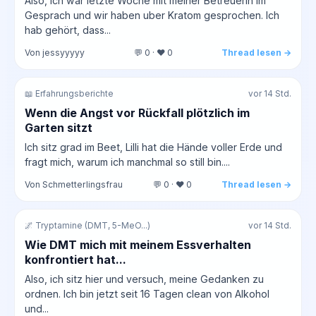
Also, ich war letzte Woche mit meiner Betreuerin im
Gesprach und wir haben uber Kratom gesprochen. Ich
hab gehört, dass...
Von jessyyyyy
💬 0 · ❤️ 0
Thread lesen →
📖 Erfahrungsberichte
vor 14 Std.
Wenn die Angst vor Rückfall plötzlich im
Garten sitzt
Ich sitz grad im Beet, Lilli hat die Hände voller Erde und
fragt mich, warum ich manchmal so still bin....
Von Schmetterlingsfrau
💬 0 · ❤️ 0
Thread lesen →
🌌 Tryptamine (DMT, 5-MeO...)
vor 14 Std.
Wie DMT mich mit meinem Essverhalten
konfrontiert hat...
Also, ich sitz hier und versuch, meine Gedanken zu
ordnen. Ich bin jetzt seit 16 Tagen clean von Alkohol
und...