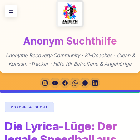
Zum
☰
Inhalt
springen
Anonym Suchthilfe
Anonyme Recovery-Community · KI-Coaches · Clean &
Konsum -Tracker · Hilfe für Betroffene & Angehörige
PSYCHE & SUCHT
Die Lyrica-Lüge: Der
legale Speedball aus