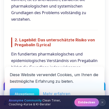
pharmakologischen und systemischen
Grundlagen des Problems vollständig zu
verstehen.
2. Lagebild: Das unterschätzte Risiko von
Pregabalin (Lyrica)
Ein fundiertes pharmakologisches und
epidemiologisches Verständnis von Pregabalin
bildet die Grundlage jeder wirksamen
Präventionsstrategie. Das zentrale Problem
Diese Website verwendet Cookies, um Ihnen die
wurzelt in der weitverbreiteten, aber fatalen
bestmögliche Erfahrung zu bieten.
🆘
Hilfe
HACK DEN ALGO ⚡️
Fehleinschätzung der Substanz als „harmlose
Alternative“ zu etablierten Medikamenten wie
Mehr erfahren
Akzeptieren
Benzodiazepinen. Erst wenn wir die Fakten
Anonyme Community
Clean Timer,
🫂
×
Entdecken
Coaching-Kurse & KI-Berater
anerkennen, können wir die Gefahr richtig