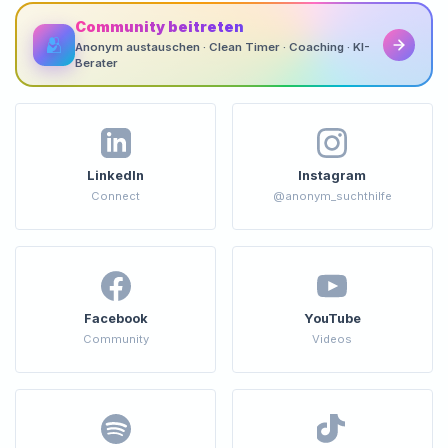
Community beitreten
🫂
Anonym austauschen · Clean Timer · Coaching · KI-
Berater
LinkedIn
Instagram
Connect
@anonym_suchthilfe
Facebook
YouTube
Community
Videos