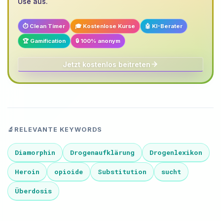
Use aus.
⏱️ Clean Timer
🎓 Kostenlose Kurse
🤖 KI-Berater
🏆 Gamification
🔒 100% anonym
Jetzt kostenlos beitreten
🔬
RELEVANTE KEYWORDS
Diamorphin
Drogenaufklärung
Drogenlexikon
Heroin
opioide
Substitution
sucht
Überdosis