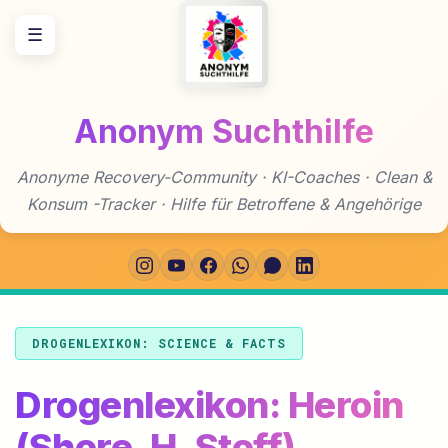
Zum
☰
Inhalt
springen
Anonym Suchthilfe
Anonyme Recovery-Community · KI-Coaches · Clean &
Konsum -Tracker · Hilfe für Betroffene & Angehörige
DROGENLEXIKON: SCIENCE & FACTS
Drogenlexikon: Heroin
(Shore, H, Stoff)