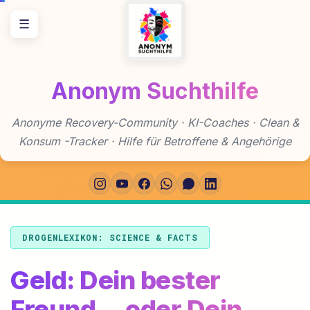
Zum
☰
Inhalt
springen
Anonym Suchthilfe
Anonyme Recovery-Community · KI-Coaches · Clean &
Konsum -Tracker · Hilfe für Betroffene & Angehörige
DROGENLEXIKON: SCIENCE & FACTS
Geld: Dein bester
Freund… oder Dein