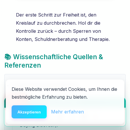
Der erste Schritt zur Freiheit ist, den
Kreislauf zu durchbrechen. Hol dir die
Kontrolle zurück – durch Sperren von
Konten, Schuldnerberatung und Therapie.
📚 Wissenschaftliche Quellen &
Referenzen
Diagnostische Klassifikation:
Diese Website verwendet Cookies, um Ihnen die
bestmögliche Erfahrung zu bieten.
🆘
Hilfe
ICD-11 (Internationale Klassifikation der
HACK DEN ALGO ⚡️
Krankheiten der WHO):
Kapitel 6C73
Mehr erfahren
Akzeptieren
„Zwanghaftes Kaufverhalten“ (Compulsive
Buying Disorder).