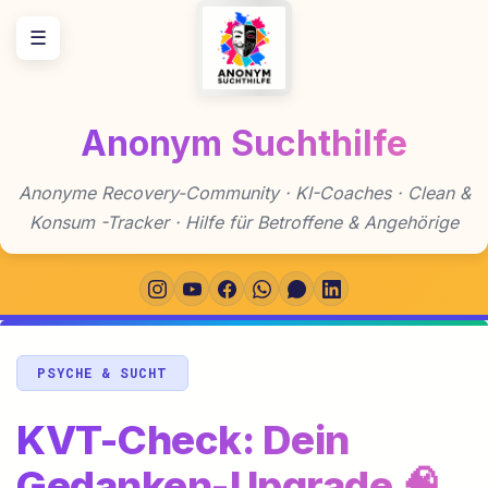
Zum
☰
Inhalt
springen
Anonym Suchthilfe
Anonyme Recovery-Community · KI-Coaches · Clean &
Konsum -Tracker · Hilfe für Betroffene & Angehörige
PSYCHE & SUCHT
KVT-Check: Dein
Gedanken-Upgrade 🧠