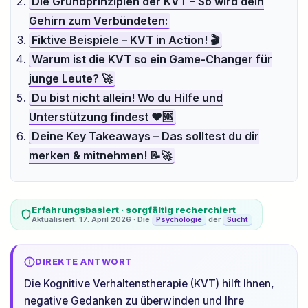
Die Grundprinzipien der KVT – So wird dein
Gehirn zum Verbündeten:
Fiktive Beispiele – KVT in Action! 🎬
Warum ist die KVT so ein Game-Changer für
junge Leute? 🚀
Du bist nicht allein! Wo du Hilfe und
Unterstützung findest ❤️🆘
Deine Key Takeaways – Das solltest du dir
merken & mitnehmen! 📝🚀
Erfahrungsbasiert · sorgfältig recherchiert
Aktualisiert: 17. April 2026 · Die
der
Psychologie
Sucht
DIREKTE ANTWORT
Die Kognitive Verhaltenstherapie (KVT) hilft Ihnen,
negative Gedanken zu überwinden und Ihre