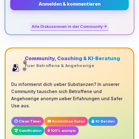
Anmelden & kommentieren
Alle Diskussionen in der Community
Community, Coaching & KI-Beratung
🤖
🫂
Fuer Betroffene & Angehoerige
💬
Du informierst dich ueber Substanzen? In unserer
Community tauschen sich Betroffene und
Angehoerige anonym ueber Erfahrungen und Safer
Use aus.
⏱️ Clean Timer
🎓 Kostenlose Kurse
🤖 KI-Berater
🏆 Gamification
🔒 100% anonym