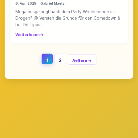
6. Apr. 2025
Gabriel Maetz
Mega ausgelaugt nach dem Party-Wochenende mit
Drogen? 😩 Versteh die Gründe für den Comedown &
hol Dir Tipps...
Weiterlesen
1
2
Aeltere →
Beitraege
Navigation