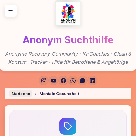
Zum
☰
Inhalt
springen
Anonym Suchthilfe
Anonyme Recovery-Community · KI-Coaches · Clean &
Konsum -Tracker · Hilfe für Betroffene & Angehörige
Startseite
›
Mentale Gesundheit