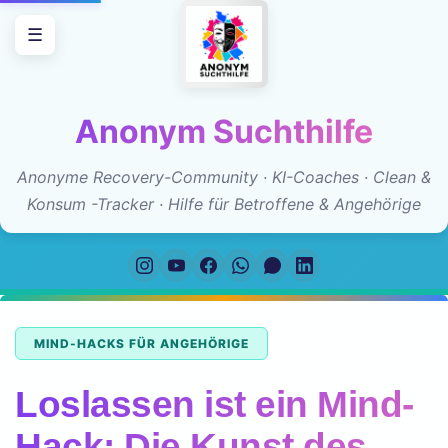
Zum
☰
Inhalt
springen
Anonym Suchthilfe
Anonyme Recovery-Community · KI-Coaches · Clean &
Konsum -Tracker · Hilfe für Betroffene & Angehörige
MIND-HACKS FÜR ANGEHÖRIGE
Loslassen ist ein Mind-
Hack: Die Kunst des