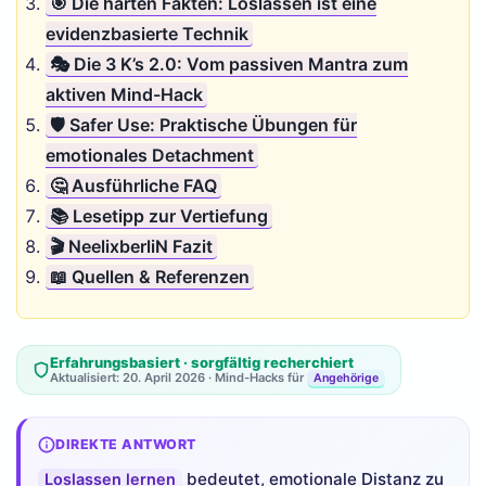
🎯 Die harten Fakten: Loslassen ist eine
evidenzbasierte Technik
🎭 Die 3 K’s 2.0: Vom passiven Mantra zum
aktiven Mind-Hack
🛡️ Safer Use: Praktische Übungen für
emotionales Detachment
🤔 Ausführliche FAQ
📚 Lesetipp zur Vertiefung
🎬 NeelixberliN Fazit
📖 Quellen & Referenzen
Erfahrungsbasiert · sorgfältig recherchiert
Aktualisiert: 20. April 2026 · Mind-Hacks für
Angehörige
DIREKTE ANTWORT
bedeutet, emotionale Distanz zu
Loslassen lernen