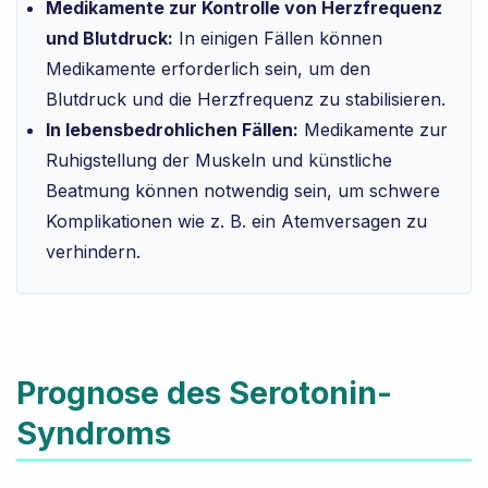
Medikamente zur Kontrolle von Herzfrequenz
und Blutdruck:
In einigen Fällen können
Medikamente erforderlich sein, um den
Blutdruck und die Herzfrequenz zu stabilisieren.
In lebensbedrohlichen Fällen:
Medikamente zur
Ruhigstellung der Muskeln und künstliche
Beatmung können notwendig sein, um schwere
Komplikationen wie z. B. ein Atemversagen zu
verhindern.
Prognose des Serotonin-
Syndroms