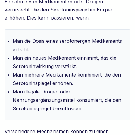
Einnahme von Medikamenten oder Drogen
verursacht, die den Serotoninspiegel im Körper
erhöhen. Dies kann passieren, wenn:
Man die Dosis eines serotonergen Medikaments
erhöht.
Man ein neues Medikament einnimmt, das die
Serotoninwirkung verstärkt.
Man mehrere Medikamente kombiniert, die den
Serotoninspiegel erhöhen.
Man illegale Drogen oder
Nahrungsergänzungsmittel konsumiert, die den
Serotoninspiegel beeinflussen.
Verschiedene Mechanismen können zu einer