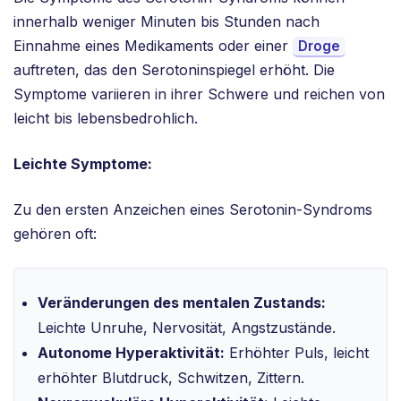
innerhalb weniger Minuten bis Stunden nach
Einnahme eines Medikaments oder einer
Droge
auftreten, das den Serotoninspiegel erhöht. Die
Symptome variieren in ihrer Schwere und reichen von
leicht bis lebensbedrohlich.
Leichte Symptome:
Zu den ersten Anzeichen eines Serotonin-Syndroms
gehören oft:
Veränderungen des mentalen Zustands:
Leichte Unruhe, Nervosität, Angstzustände.
Autonome Hyperaktivität:
Erhöhter Puls, leicht
erhöhter Blutdruck, Schwitzen, Zittern.