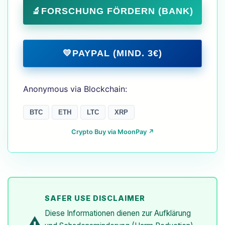
🔬
FORSCHUNG FÖRDERN (BANK)
💛
PAYPAL (MIND. 3€)
Anonymous via Blockchain:
BTC
ETH
LTC
XRP
Crypto Buy via MoonPay ↗
SAFER USE DISCLAIMER
Diese Informationen dienen zur Aufklärung