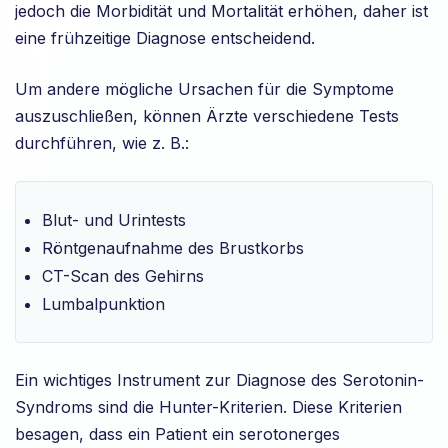
jedoch die Morbidität und Mortalität erhöhen, daher ist
eine frühzeitige Diagnose entscheidend.
Um andere mögliche Ursachen für die Symptome
auszuschließen, können Ärzte verschiedene Tests
durchführen, wie z. B.:
Blut- und Urintests
Röntgenaufnahme des Brustkorbs
CT-Scan des Gehirns
Lumbalpunktion
Ein wichtiges Instrument zur Diagnose des Serotonin-
Syndroms sind die Hunter-Kriterien. Diese Kriterien
besagen, dass ein Patient ein serotonerges