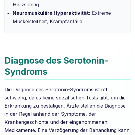
Herzschlag.
Neuromuskuläre Hyperaktivität:
Extreme
Muskelsteifheit, Krampfanfälle.
Diagnose des Serotonin-
Syndroms
Die Diagnose des Serotonin-Syndroms ist oft
schwierig, da es keine spezifischen Tests gibt, um die
Erkrankung zu bestätigen. Ärzte stellen die Diagnose
in der Regel anhand der Symptome, der
Krankengeschichte und der eingenommenen
Medikamente. Eine Verzögerung der Behandlung kann