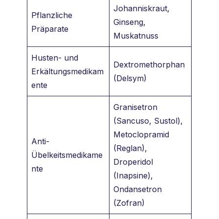
Johanniskraut,
Pflanzliche
Ginseng,
Präparate
Muskatnuss
Husten- und
Dextromethorphan
Erkältungsmedikam
(Delsym)
ente
Granisetron
(Sancuso, Sustol),
Metoclopramid
Anti-
(Reglan),
Übelkeitsmedikame
Droperidol
nte
(Inapsine),
Ondansetron
(Zofran)